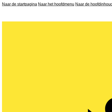
Naar de startpagina
Naar het hoofdmenu
Naar de hoofdinhou