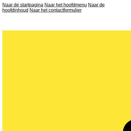
Naar de startpagina
Naar het hoofdmenu
Naar de
hoofdinhoud
Naar het contactformulier