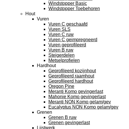
Windstopper Basic
Windstopper Toebehoren
Hout
Vuren
Vuren C geschaafd
Vuren SLS
Vuren C ruw
Vuren C geimpregneerd
Vuren geprofileerd
Vuren B ruw
Steigerdelen
Metselprofielen
Hardhout
Geprofileerd kozijnhout
Geprofileerd raamhout
Geprofileerd hardhout
Oregon Pine
Meranti Komo gevingerlast
Mahonie Komo gevingerlast
Meranti NON Komo gelam/gev
Eucalyptus NON Komo gelam/gev
Grenen
Grenen B ruw
Grenen gevingerlast
Lijstwerk