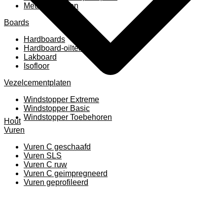
Meubelpanelen
Boards
Hardboards
Hardboard-oiltemperated
Lakboard
Isofloor
Vezelcementplaten
Windstopper Extreme
Windstopper Basic
Windstopper Toebehoren
Hout
Vuren
Vuren C geschaafd
Vuren SLS
Vuren C ruw
Vuren C geimpregneerd
Vuren geprofileerd