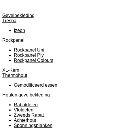
Gevelbekleding
Trespa
Izeon
Rockpanel
Rockpanel Uni
Rockpanel Ply
Rockpanel Colours
XL-Kern
Thermohout
Gemodificeerd essen
Houten gevelbekleding
Rabatdelen
Vlotdelen
Zweeds Rabat
Achterhout
Sponningsplanken