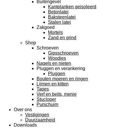
Buitengevel
Kantplanken geisoleerd
Betonlatei
Baksteenlatei
Stalen latei
Zakgoed
Mortels
Zand en grind
Shop
Schroeven
Gipsschroeven
Woodies
Nagels en nieten
Pluggen en verankering
Pluggen
Bouten moeren en ringen
Lijmen en kitten
Tapes
Verf en beits, menie
Stucloper
Purschuim
Over ons
Vestigingen
Duurzaamheid
Downloads