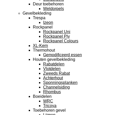
Deur toebehoren
Weldorpels
Gevelbekleding
Trespa
Izeon
Rockpanel
Rockpanel Uni
Rockpanel Ply
Rockpanel Colours
XL-Kern
Thermohout
Gemodificeerd essen
Houten gevelbekleding
Rabatdelen
Vlotdelen
Zweeds Rabat
Achterhout
Sponningsplanken
Channelsiding
Rhombus
Boeidelen
WRC
Tricoya
Toebehoren gevel
Lijmen