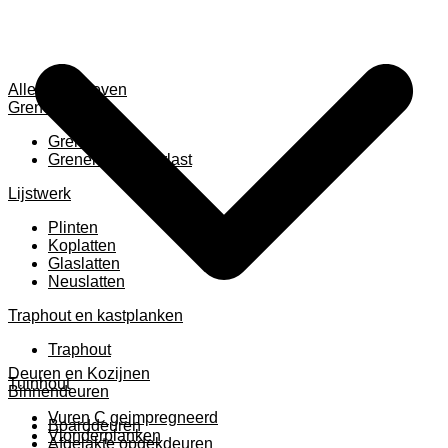
Alles weergeven
Grenen
Grenen B ruw
Grenen gevingerlast
Lijstwerk
Plinten
Koplatten
Glaslatten
Neuslatten
Traphout en kastplanken
Traphout
Deuren en Kozijnen
Tuinhout
Binnendeuren
Vuren C geimpregneerd
Boarddeuren
Vlonderplanken
Afgelakte opdekdeuren