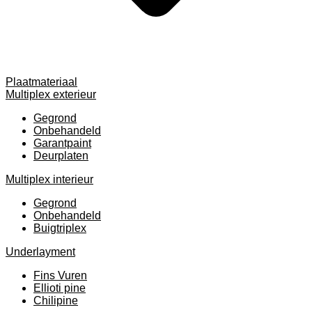
Plaatmateriaal
Multiplex exterieur
Gegrond
Onbehandeld
Garantpaint
Deurplaten
Multiplex interieur
Gegrond
Onbehandeld
Buigtriplex
Underlayment
Fins Vuren
Ellioti pine
Chilipine