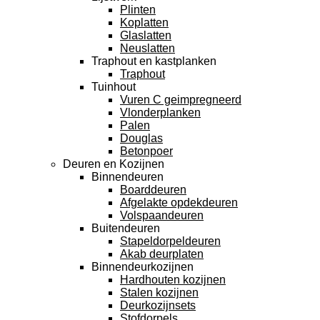
Plinten
Koplatten
Glaslatten
Neuslatten
Traphout en kastplanken
Traphout
Tuinhout
Vuren C geimpregneerd
Vlonderplanken
Palen
Douglas
Betonpoer
Deuren en Kozijnen
Binnendeuren
Boarddeuren
Afgelakte opdekdeuren
Volspaandeuren
Buitendeuren
Stapeldorpeldeuren
Akab deurplaten
Binnendeurkozijnen
Hardhouten kozijnen
Stalen kozijnen
Deurkozijnsets
Stofdorpels