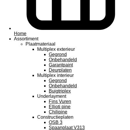
Home
Assortiment
Plaatmateriaal
Multiplex exterieur
Gegrond
Onbehandeld
Garantpaint
Deurplaten
Multiplex interieur
Gegrond
Onbehandeld
Buigtriplex
Underlayment
Fins Vuren
Ellioti pine
Chilipine
Constructieplaten
OSB 3
Spaanplaat V313