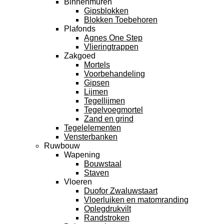
Binnenmuren
Gipsblokken
Blokken Toebehoren
Plafonds
Agnes One Step
Vlieringtrappen
Zakgoed
Mortels
Voorbehandeling
Gipsen
Lijmen
Tegellijmen
Tegelvoegmortel
Zand en grind
Tegelelementen
Vensterbanken
Ruwbouw
Wapening
Bouwstaal
Staven
Vloeren
Duofor Zwaluwstaart
Vloerluiken en matomranding
Oplegdrukvilt
Randstroken