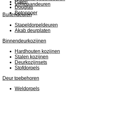
Palen
Volspaandeuren
Douglas
Betonpoer
Buitendeuren
Stapeldorpeldeuren
Akab deurplaten
Binnendeurkozijnen
Hardhouten kozijnen
Stalen kozijnen
Deurkozijnsets
Stofdorpels
Deur toebehoren
Weldorpels