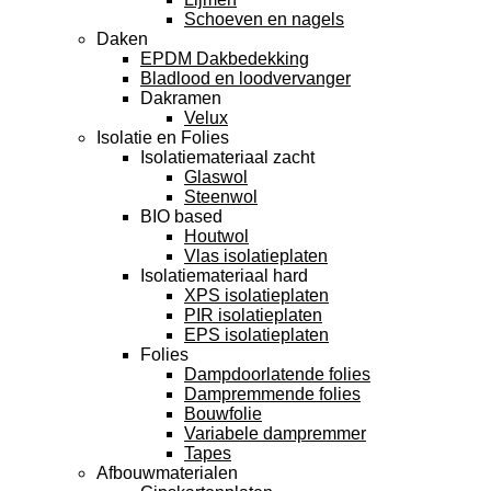
Schoeven en nagels
Daken
EPDM Dakbedekking
Bladlood en loodvervanger
Dakramen
Velux
Isolatie en Folies
Isolatiemateriaal zacht
Glaswol
Steenwol
BIO based
Houtwol
Vlas isolatieplaten
Isolatiemateriaal hard
XPS isolatieplaten
PIR isolatieplaten
EPS isolatieplaten
Folies
Dampdoorlatende folies
Dampremmende folies
Bouwfolie
Variabele dampremmer
Tapes
Afbouwmaterialen