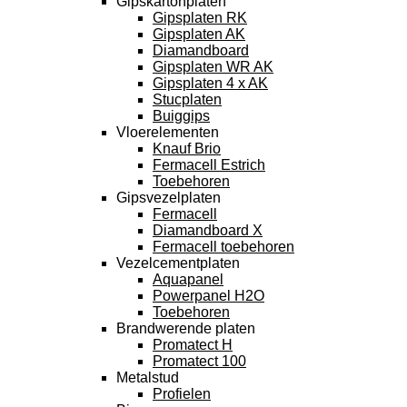
Gipskartonplaten
Gipsplaten RK
Gipsplaten AK
Diamandboard
Gipsplaten WR AK
Gipsplaten 4 x AK
Stucplaten
Buiggips
Vloerelementen
Knauf Brio
Fermacell Estrich
Toebehoren
Gipsvezelplaten
Fermacell
Diamandboard X
Fermacell toebehoren
Vezelcementplaten
Aquapanel
Powerpanel H2O
Toebehoren
Brandwerende platen
Promatect H
Promatect 100
Metalstud
Profielen