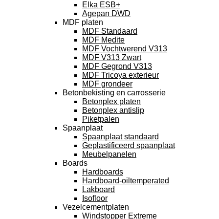
Elka ESB+
Agepan DWD
MDF platen
MDF Standaard
MDF Medite
MDF Vochtwerend V313
MDF V313 Zwart
MDF Gegrond V313
MDF Tricoya exterieur
MDF grondeer
Betonbekisting en carrosserie
Betonplex platen
Betonplex antislip
Piketpalen
Spaanplaat
Spaanplaat standaard
Geplastificeerd spaanplaat
Meubelpanelen
Boards
Hardboards
Hardboard-oiltemperated
Lakboard
Isofloor
Vezelcementplaten
Windstopper Extreme