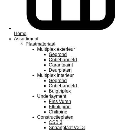
Home
Assortiment
Plaatmateriaal
Multiplex exterieur
Gegrond
Onbehandeld
Garantpaint
Deurplaten
Multiplex interieur
Gegrond
Onbehandeld
Buigtriplex
Underlayment
Fins Vuren
Ellioti pine
Chilipine
Constructieplaten
OSB 3
Spaanplaat V313