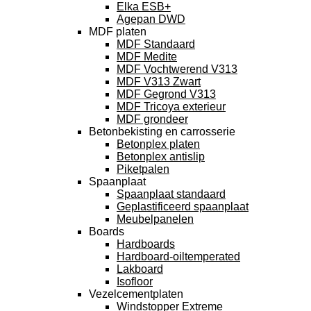
Elka ESB+
Agepan DWD
MDF platen
MDF Standaard
MDF Medite
MDF Vochtwerend V313
MDF V313 Zwart
MDF Gegrond V313
MDF Tricoya exterieur
MDF grondeer
Betonbekisting en carrosserie
Betonplex platen
Betonplex antislip
Piketpalen
Spaanplaat
Spaanplaat standaard
Geplastificeerd spaanplaat
Meubelpanelen
Boards
Hardboards
Hardboard-oiltemperated
Lakboard
Isofloor
Vezelcementplaten
Windstopper Extreme