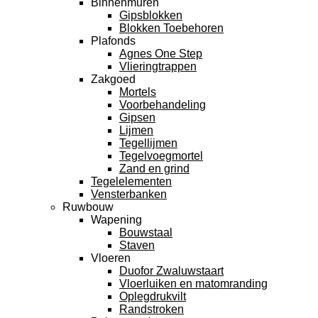
Binnenmuren
Gipsblokken
Blokken Toebehoren
Plafonds
Agnes One Step
Vlieringtrappen
Zakgoed
Mortels
Voorbehandeling
Gipsen
Lijmen
Tegellijmen
Tegelvoegmortel
Zand en grind
Tegelelementen
Vensterbanken
Ruwbouw
Wapening
Bouwstaal
Staven
Vloeren
Duofor Zwaluwstaart
Vloerluiken en matomranding
Oplegdrukvilt
Randstroken