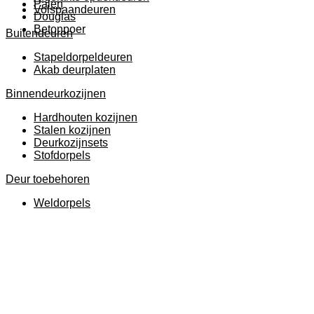
Palen
Volspaandeuren
Douglas
Betonpoer
Buitendeuren
Stapeldorpeldeuren
Akab deurplaten
Binnendeurkozijnen
Hardhouten kozijnen
Stalen kozijnen
Deurkozijnsets
Stofdorpels
Deur toebehoren
Weldorpels