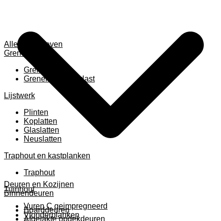
Alles weergeven
Grenen
Grenen B ruw
Grenen gevingerlast
Lijstwerk
Plinten
Koplatten
Glaslatten
Neuslatten
Traphout en kastplanken
Traphout
Deuren en Kozijnen
Tuinhout
Binnendeuren
Vuren C geimpregneerd
Boarddeuren
Vlonderplanken
Afgelakte opdekdeuren