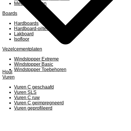
Meubelpanelen
Boards
Hardboards
Hardboard-oiltemperated
Lakboard
Isofloor
Vezelcementplaten
Windstopper Extreme
Windstopper Basic
Windstopper Toebehoren
Hout
Vuren
Vuren C geschaafd
Vuren SLS
Vuren C ruw
Vuren C geimpregneerd
Vuren geprofileerd