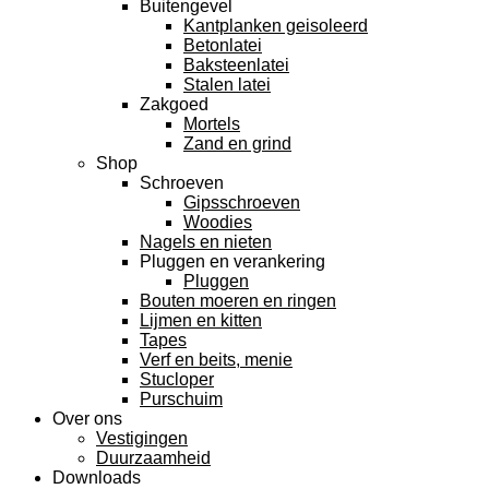
Buitengevel
Kantplanken geisoleerd
Betonlatei
Baksteenlatei
Stalen latei
Zakgoed
Mortels
Zand en grind
Shop
Schroeven
Gipsschroeven
Woodies
Nagels en nieten
Pluggen en verankering
Pluggen
Bouten moeren en ringen
Lijmen en kitten
Tapes
Verf en beits, menie
Stucloper
Purschuim
Over ons
Vestigingen
Duurzaamheid
Downloads