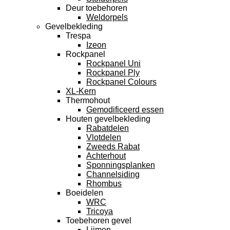
Deur toebehoren
Weldorpels
Gevelbekleding
Trespa
Izeon
Rockpanel
Rockpanel Uni
Rockpanel Ply
Rockpanel Colours
XL-Kern
Thermohout
Gemodificeerd essen
Houten gevelbekleding
Rabatdelen
Vlotdelen
Zweeds Rabat
Achterhout
Sponningsplanken
Channelsiding
Rhombus
Boeidelen
WRC
Tricoya
Toebehoren gevel
Lijmen