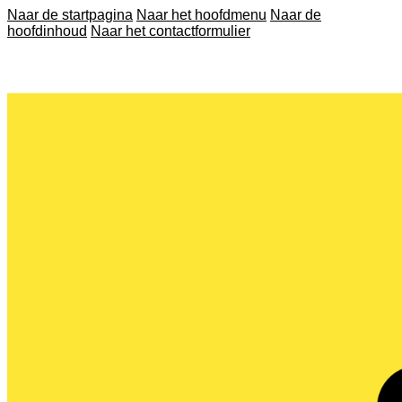
Naar de startpagina
Naar het hoofdmenu
Naar de
hoofdinhoud
Naar het contactformulier