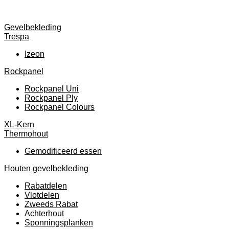
Gevelbekleding
Trespa
Izeon
Rockpanel
Rockpanel Uni
Rockpanel Ply
Rockpanel Colours
XL-Kern
Thermohout
Gemodificeerd essen
Houten gevelbekleding
Rabatdelen
Vlotdelen
Zweeds Rabat
Achterhout
Sponningsplanken