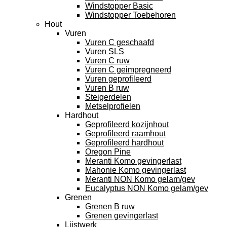
Windstopper Basic
Windstopper Toebehoren
Hout
Vuren
Vuren C geschaafd
Vuren SLS
Vuren C ruw
Vuren C geimpregneerd
Vuren geprofileerd
Vuren B ruw
Steigerdelen
Metselprofielen
Hardhout
Geprofileerd kozijnhout
Geprofileerd raamhout
Geprofileerd hardhout
Oregon Pine
Meranti Komo gevingerlast
Mahonie Komo gevingerlast
Meranti NON Komo gelam/gev
Eucalyptus NON Komo gelam/gev
Grenen
Grenen B ruw
Grenen gevingerlast
Lijstwerk