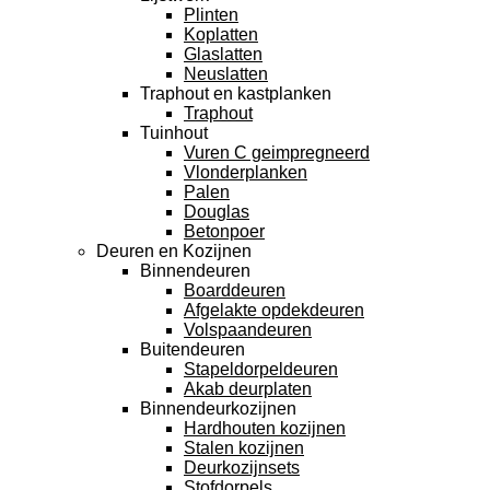
Plinten
Koplatten
Glaslatten
Neuslatten
Traphout en kastplanken
Traphout
Tuinhout
Vuren C geimpregneerd
Vlonderplanken
Palen
Douglas
Betonpoer
Deuren en Kozijnen
Binnendeuren
Boarddeuren
Afgelakte opdekdeuren
Volspaandeuren
Buitendeuren
Stapeldorpeldeuren
Akab deurplaten
Binnendeurkozijnen
Hardhouten kozijnen
Stalen kozijnen
Deurkozijnsets
Stofdorpels