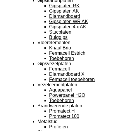
Gipskartonplaten
Gipsplaten RK
Gipsplaten AK
Diamandboard
Gipsplaten WR AK
Gipsplaten 4 x AK
Stucplaten
Buiggips
Vloerelementen
Knauf Brio
Fermacell Estrich
Toebehoren
Gipsvezelplaten
Fermacell
Diamandboard X
Fermacell toebehoren
Vezelcementplaten
Aquapanel
Powerpanel H2O
Toebehoren
Brandwerende platen
Promatect H
Promatect 100
Metalstud
Profielen