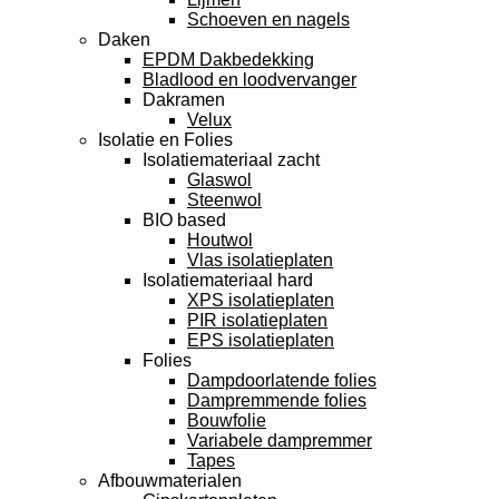
Schoeven en nagels
Daken
EPDM Dakbedekking
Bladlood en loodvervanger
Dakramen
Velux
Isolatie en Folies
Isolatiemateriaal zacht
Glaswol
Steenwol
BIO based
Houtwol
Vlas isolatieplaten
Isolatiemateriaal hard
XPS isolatieplaten
PIR isolatieplaten
EPS isolatieplaten
Folies
Dampdoorlatende folies
Dampremmende folies
Bouwfolie
Variabele dampremmer
Tapes
Afbouwmaterialen