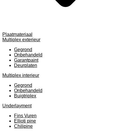
Plaatmateriaal
Multiplex exterieur
Gegrond
Onbehandeld
Garantpaint
Deurplaten
Multiplex interieur
Gegrond
Onbehandeld
Buigtriplex
Underlayment
Fins Vuren
Ellioti pine
Chilipine