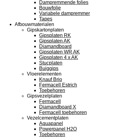
Dampremmende folies
Bouwfolie
Variabele dampremmer
Tapes
Afbouwmaterialen
Gipskartonplaten
Gipsplaten RK
Gipsplaten AK
Diamandboard
Gipsplaten WR AK
Gipsplaten 4 x AK
Stucplaten
Buiggips
Vloerelementen
Knauf Brio
Fermacell Estrich
Toebehoren
Gipsvezelplaten
Fermacell
Diamandboard X
Fermacell toebehoren
Vezelcementplaten
Aquapanel
Powerpanel H2O
Toebehoren