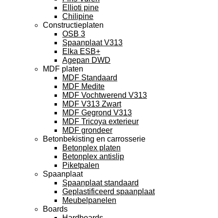
Ellioti pine
Chilipine
Constructieplaten
OSB 3
Spaanplaat V313
Elka ESB+
Agepan DWD
MDF platen
MDF Standaard
MDF Medite
MDF Vochtwerend V313
MDF V313 Zwart
MDF Gegrond V313
MDF Tricoya exterieur
MDF grondeer
Betonbekisting en carrosserie
Betonplex platen
Betonplex antislip
Piketpalen
Spaanplaat
Spaanplaat standaard
Geplastificeerd spaanplaat
Meubelpanelen
Boards
Hardboards