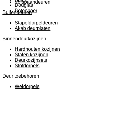
Volspaandeuren
Douglas
Betonpoer
Buitendeuren
Stapeldorpeldeuren
Akab deurplaten
Binnendeurkozijnen
Hardhouten kozijnen
Stalen kozijnen
Deurkozijnsets
Stofdorpels
Deur toebehoren
Weldorpels