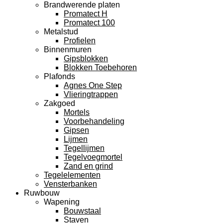
Brandwerende platen
Promatect H
Promatect 100
Metalstud
Profielen
Binnenmuren
Gipsblokken
Blokken Toebehoren
Plafonds
Agnes One Step
Vlieringtrappen
Zakgoed
Mortels
Voorbehandeling
Gipsen
Lijmen
Tegellijmen
Tegelvoegmortel
Zand en grind
Tegelelementen
Vensterbanken
Ruwbouw
Wapening
Bouwstaal
Staven