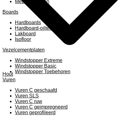
Meubelpanelen
Boards
Hardboards
Hardboard-oiltemperated
Lakboard
Isofloor
Vezelcementplaten
Windstopper Extreme
Windstopper Basic
Windstopper Toebehoren
Hout
Vuren
Vuren C geschaafd
Vuren SLS
Vuren C ruw
Vuren C geimpregneerd
Vuren geprofileerd