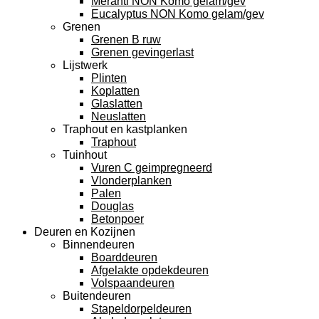
Meranti NON Komo gelam/gev
Eucalyptus NON Komo gelam/gev
Grenen
Grenen B ruw
Grenen gevingerlast
Lijstwerk
Plinten
Koplatten
Glaslatten
Neuslatten
Traphout en kastplanken
Traphout
Tuinhout
Vuren C geimpregneerd
Vlonderplanken
Palen
Douglas
Betonpoer
Deuren en Kozijnen
Binnendeuren
Boarddeuren
Afgelakte opdekdeuren
Volspaandeuren
Buitendeuren
Stapeldorpeldeuren