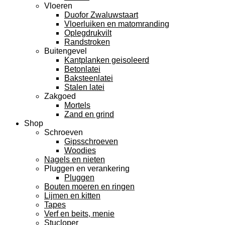
Vloeren
Duofor Zwaluwstaart
Vloerluiken en matomranding
Oplegdrukvilt
Randstroken
Buitengevel
Kantplanken geisoleerd
Betonlatei
Baksteenlatei
Stalen latei
Zakgoed
Mortels
Zand en grind
Shop
Schroeven
Gipsschroeven
Woodies
Nagels en nieten
Pluggen en verankering
Pluggen
Bouten moeren en ringen
Lijmen en kitten
Tapes
Verf en beits, menie
Stucloper