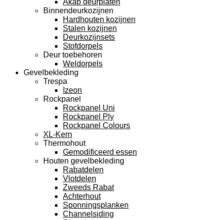
Akab deurplaten
Binnendeurkozijnen
Hardhouten kozijnen
Stalen kozijnen
Deurkozijnsets
Stofdorpels
Deur toebehoren
Weldorpels
Gevelbekleding
Trespa
Izeon
Rockpanel
Rockpanel Uni
Rockpanel Ply
Rockpanel Colours
XL-Kern
Thermohout
Gemodificeerd essen
Houten gevelbekleding
Rabatdelen
Vlotdelen
Zweeds Rabat
Achterhout
Sponningsplanken
Channelsiding