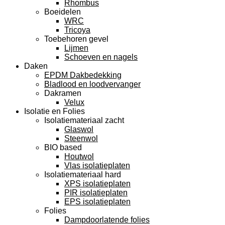
Rhombus
Boeidelen
WRC
Tricoya
Toebehoren gevel
Lijmen
Schoeven en nagels
Daken
EPDM Dakbedekking
Bladlood en loodvervanger
Dakramen
Velux
Isolatie en Folies
Isolatiemateriaal zacht
Glaswol
Steenwol
BIO based
Houtwol
Vlas isolatieplaten
Isolatiemateriaal hard
XPS isolatieplaten
PIR isolatieplaten
EPS isolatieplaten
Folies
Dampdoorlatende folies