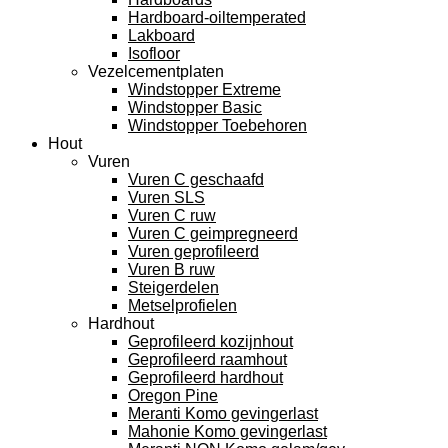
Hardboard-oiltemperated
Lakboard
Isofloor
Vezelcementplaten
Windstopper Extreme
Windstopper Basic
Windstopper Toebehoren
Hout
Vuren
Vuren C geschaafd
Vuren SLS
Vuren C ruw
Vuren C geimpregneerd
Vuren geprofileerd
Vuren B ruw
Steigerdelen
Metselprofielen
Hardhout
Geprofileerd kozijnhout
Geprofileerd raamhout
Geprofileerd hardhout
Oregon Pine
Meranti Komo gevingerlast
Mahonie Komo gevingerlast