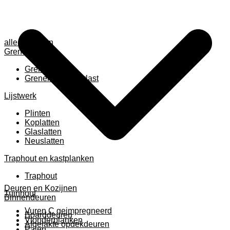
alle anzeigen
Grenen
Grenen B ruw
Grenen gevingerlast
Lijstwerk
Plinten
Koplatten
Glaslatten
Neuslatten
Traphout en kastplanken
Traphout
Deuren en Kozijnen
Tuinhout
Binnendeuren
Vuren C geimpregneerd
Boarddeuren
Vlonderplanken
Afgelakte opdekdeuren
Palen