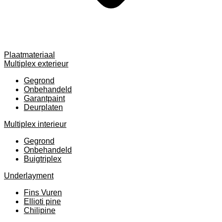
Plaatmateriaal
Multiplex exterieur
Gegrond
Onbehandeld
Garantpaint
Deurplaten
Multiplex interieur
Gegrond
Onbehandeld
Buigtriplex
Underlayment
Fins Vuren
Ellioti pine
Chilipine