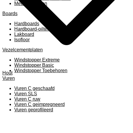
Meubelpanelen
Boards
Hardboards
Hardboard-oiltemperated
Lakboard
Isofloor
Vezelcementplaten
Windstopper Extreme
Windstopper Basic
Windstopper Toebehoren
Hout
Vuren
Vuren C geschaafd
Vuren SLS
Vuren C ruw
Vuren C geimpregneerd
Vuren geprofileerd