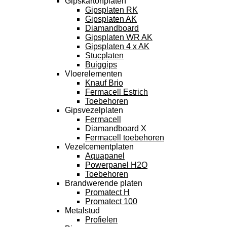
Gipskartonplaten
Gipsplaten RK
Gipsplaten AK
Diamandboard
Gipsplaten WR AK
Gipsplaten 4 x AK
Stucplaten
Buiggips
Vloerelementen
Knauf Brio
Fermacell Estrich
Toebehoren
Gipsvezelplaten
Fermacell
Diamandboard X
Fermacell toebehoren
Vezelcementplaten
Aquapanel
Powerpanel H2O
Toebehoren
Brandwerende platen
Promatect H
Promatect 100
Metalstud
Profielen