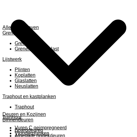
Alles weergeven
Grenen
Grenen B ruw
Grenen gevingerlast
Lijstwerk
Plinten
Koplatten
Glaslatten
Neuslatten
Traphout en kastplanken
Traphout
Deuren en Kozijnen
Tuinhout
Binnendeuren
Vuren C geimpregneerd
Boarddeuren
Vlonderplanken
Afgelakte opdekdeuren