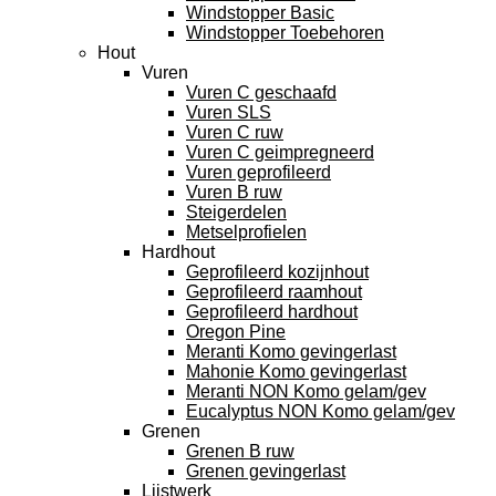
Windstopper Basic
Windstopper Toebehoren
Hout
Vuren
Vuren C geschaafd
Vuren SLS
Vuren C ruw
Vuren C geimpregneerd
Vuren geprofileerd
Vuren B ruw
Steigerdelen
Metselprofielen
Hardhout
Geprofileerd kozijnhout
Geprofileerd raamhout
Geprofileerd hardhout
Oregon Pine
Meranti Komo gevingerlast
Mahonie Komo gevingerlast
Meranti NON Komo gelam/gev
Eucalyptus NON Komo gelam/gev
Grenen
Grenen B ruw
Grenen gevingerlast
Lijstwerk