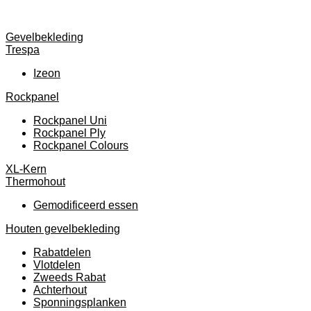
Gevelbekleding
Trespa
Izeon
Rockpanel
Rockpanel Uni
Rockpanel Ply
Rockpanel Colours
XL-Kern
Thermohout
Gemodificeerd essen
Houten gevelbekleding
Rabatdelen
Vlotdelen
Zweeds Rabat
Achterhout
Sponningsplanken