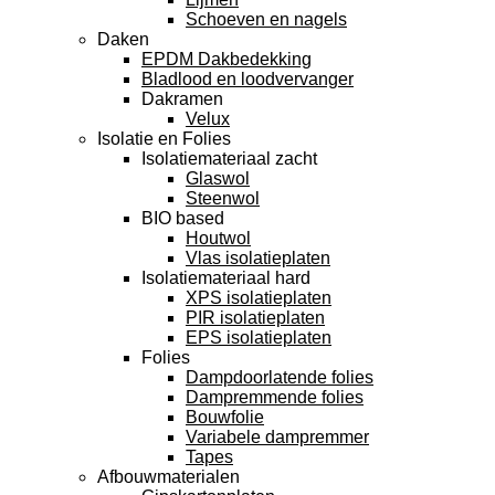
Schoeven en nagels
Daken
EPDM Dakbedekking
Bladlood en loodvervanger
Dakramen
Velux
Isolatie en Folies
Isolatiemateriaal zacht
Glaswol
Steenwol
BIO based
Houtwol
Vlas isolatieplaten
Isolatiemateriaal hard
XPS isolatieplaten
PIR isolatieplaten
EPS isolatieplaten
Folies
Dampdoorlatende folies
Dampremmende folies
Bouwfolie
Variabele dampremmer
Tapes
Afbouwmaterialen