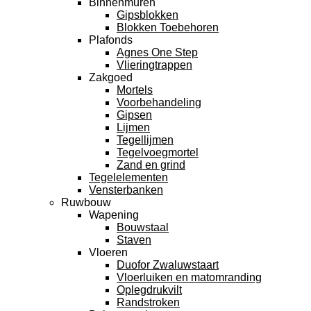
Binnenmuren
Gipsblokken
Blokken Toebehoren
Plafonds
Agnes One Step
Vlieringtrappen
Zakgoed
Mortels
Voorbehandeling
Gipsen
Lijmen
Tegellijmen
Tegelvoegmortel
Zand en grind
Tegelelementen
Vensterbanken
Ruwbouw
Wapening
Bouwstaal
Staven
Vloeren
Duofor Zwaluwstaart
Vloerluiken en matomranding
Oplegdrukvilt
Randstroken