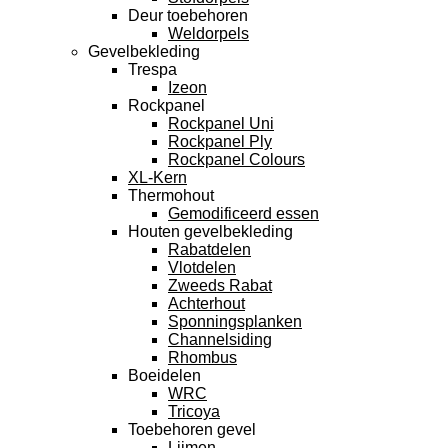
Deur toebehoren
Weldorpels
Gevelbekleding
Trespa
Izeon
Rockpanel
Rockpanel Uni
Rockpanel Ply
Rockpanel Colours
XL-Kern
Thermohout
Gemodificeerd essen
Houten gevelbekleding
Rabatdelen
Vlotdelen
Zweeds Rabat
Achterhout
Sponningsplanken
Channelsiding
Rhombus
Boeidelen
WRC
Tricoya
Toebehoren gevel
Lijmen