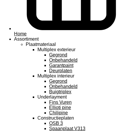
Home
Assortiment
Plaatmateriaal
Multiplex exterieur
Gegrond
Onbehandeld
Garantpaint
Deurplaten
Multiplex interieur
Gegrond
Onbehandeld
Buigtriplex
Underlayment
Fins Vuren
Ellioti pine
Chilipine
Constructieplaten
OSB 3
Spaanplaat V313