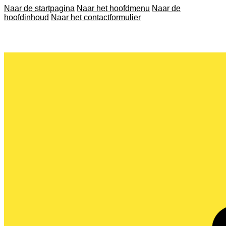
Naar de startpagina
Naar het hoofdmenu
Naar de
hoofdinhoud
Naar het contactformulier