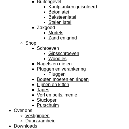
Buitengevel
Kantplanken geisoleerd
Betonlatei
Baksteenlatei
Stalen latei
Zakgoed
Mortels
Zand en grind
Shop
Schroeven
Gipsschroeven
Woodies
Nagels en nieten
Pluggen en verankering
Pluggen
Bouten moeren en ringen
Lijmen en kitten
Tapes
Verf en beits, menie
Stucloper
Purschuim
Over ons
Vestigingen
Duurzaamheid
Downloads