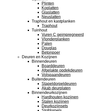
Plinten
Koplatten
Glaslatten
Neuslatten
Traphout en kastplanken
Traphout
Tuinhout
Vuren C geimpregneerd
Vlonderplanken
Palen
Douglas
Betonpoer
Deuren en Kozijnen
Binnendeuren
Boarddeuren
Afgelakte opdekdeuren
Volspaandeuren
Buitendeuren
Stapeldorpeldeuren
Akab deurplaten
Binnendeurkozijnen
Hardhouten kozijnen
Stalen kozijnen
Deurkozijnsets
Stofdorpels