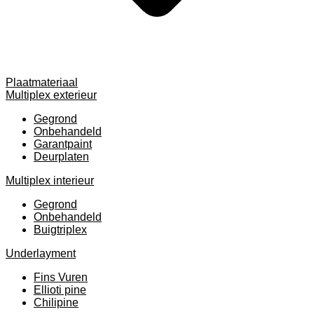
Plaatmateriaal
Multiplex exterieur
Gegrond
Onbehandeld
Garantpaint
Deurplaten
Multiplex interieur
Gegrond
Onbehandeld
Buigtriplex
Underlayment
Fins Vuren
Ellioti pine
Chilipine