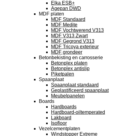
Elka ESB+
Agepan DWD
MDF platen
MDF Standaard
MDF Medite
MDF Vochtwerend V313
MDF V313 Zwart
MDF Gegrond V313
MDF Tricoya exterieur
MDF grondeer
Betonbekisting en carrosserie
Betonplex platen
Betonplex antislip
Piketpalen
Spaanplaat
Spaanplaat standaard
Geplastificeerd spaanplaat
Meubelpanelen
Boards
Hardboards
Hardboard-oiltemperated
Lakboard
Isofloor
Vezelcementplaten
Windstopper Extreme