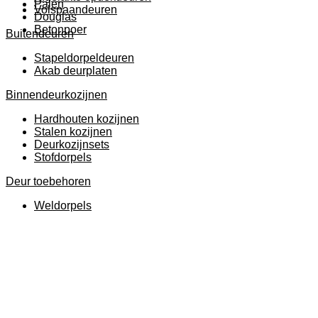
Palen
Volspaandeuren
Douglas
Betonpoer
Buitendeuren
Stapeldorpeldeuren
Akab deurplaten
Binnendeurkozijnen
Hardhouten kozijnen
Stalen kozijnen
Deurkozijnsets
Stofdorpels
Deur toebehoren
Weldorpels