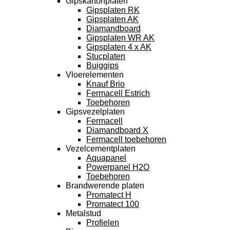
Gipskartonplaten
Gipsplaten RK
Gipsplaten AK
Diamandboard
Gipsplaten WR AK
Gipsplaten 4 x AK
Stucplaten
Buiggips
Vloerelementen
Knauf Brio
Fermacell Estrich
Toebehoren
Gipsvezelplaten
Fermacell
Diamandboard X
Fermacell toebehoren
Vezelcementplaten
Aquapanel
Powerpanel H2O
Toebehoren
Brandwerende platen
Promatect H
Promatect 100
Metalstud
Profielen