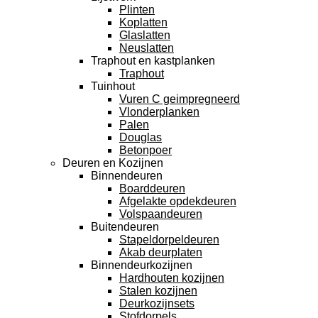
Plinten
Koplatten
Glaslatten
Neuslatten
Traphout en kastplanken
Traphout
Tuinhout
Vuren C geimpregneerd
Vlonderplanken
Palen
Douglas
Betonpoer
Deuren en Kozijnen
Binnendeuren
Boarddeuren
Afgelakte opdekdeuren
Volspaandeuren
Buitendeuren
Stapeldorpeldeuren
Akab deurplaten
Binnendeurkozijnen
Hardhouten kozijnen
Stalen kozijnen
Deurkozijnsets
Stofdorpels