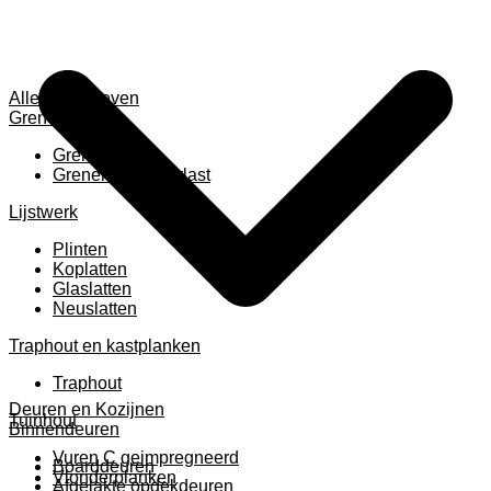
Alles weergeven
Grenen
Grenen B ruw
Grenen gevingerlast
Lijstwerk
Plinten
Koplatten
Glaslatten
Neuslatten
Traphout en kastplanken
Traphout
Deuren en Kozijnen
Tuinhout
Binnendeuren
Vuren C geimpregneerd
Boarddeuren
Vlonderplanken
Afgelakte opdekdeuren