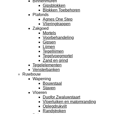
Binnenmuren
Gipsblokken
Blokken Toebehoren
Plafonds
Agnes One Step
Vlieringtrappen
Zakgoed
Mortels
Voorbehandeling
Gipsen
Lijmen
Tegellijmen
Tegelvoegmortel
Zand en grind
Tegelelementen
Vensterbanken
Ruwbouw
Wapening
Bouwstaal
Staven
Vloeren
Duofor Zwaluwstaart
Vloerluiken en matomranding
Oplegdrukvilt
Randstroken