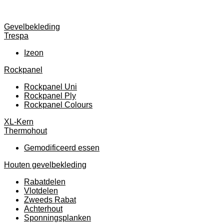
Gevelbekleding
Trespa
Izeon
Rockpanel
Rockpanel Uni
Rockpanel Ply
Rockpanel Colours
XL-Kern
Thermohout
Gemodificeerd essen
Houten gevelbekleding
Rabatdelen
Vlotdelen
Zweeds Rabat
Achterhout
Sponningsplanken