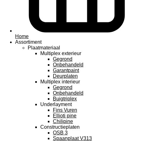
Home
Assortiment
Plaatmateriaal
Multiplex exterieur
Gegrond
Onbehandeld
Garantpaint
Deurplaten
Multiplex interieur
Gegrond
Onbehandeld
Buigtriplex
Underlayment
Fins Vuren
Ellioti pine
Chilipine
Constructieplaten
OSB 3
Spaanplaat V313