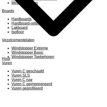
Meubelpanelen
Boards
Hardboards
Hardboard-oiltemperated
Lakboard
Isofloor
Vezelcementplaten
Windstopper Extreme
Windstopper Basic
Windstopper Toebehoren
Hout
Vuren
Vuren C geschaafd
Vuren SLS
Vuren C ruw
Vuren C geimpregneerd
Vuren geprofileerd