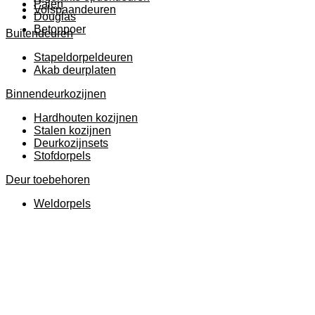
Palen
Volspaandeuren
Douglas
Betonpoer
Buitendeuren
Stapeldorpeldeuren
Akab deurplaten
Binnendeurkozijnen
Hardhouten kozijnen
Stalen kozijnen
Deurkozijnsets
Stofdorpels
Deur toebehoren
Weldorpels