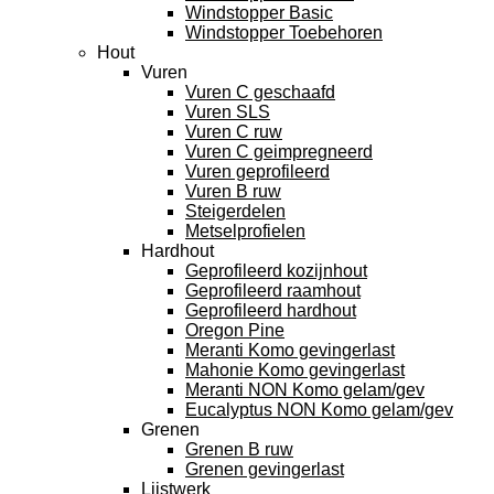
Windstopper Basic
Windstopper Toebehoren
Hout
Vuren
Vuren C geschaafd
Vuren SLS
Vuren C ruw
Vuren C geimpregneerd
Vuren geprofileerd
Vuren B ruw
Steigerdelen
Metselprofielen
Hardhout
Geprofileerd kozijnhout
Geprofileerd raamhout
Geprofileerd hardhout
Oregon Pine
Meranti Komo gevingerlast
Mahonie Komo gevingerlast
Meranti NON Komo gelam/gev
Eucalyptus NON Komo gelam/gev
Grenen
Grenen B ruw
Grenen gevingerlast
Lijstwerk