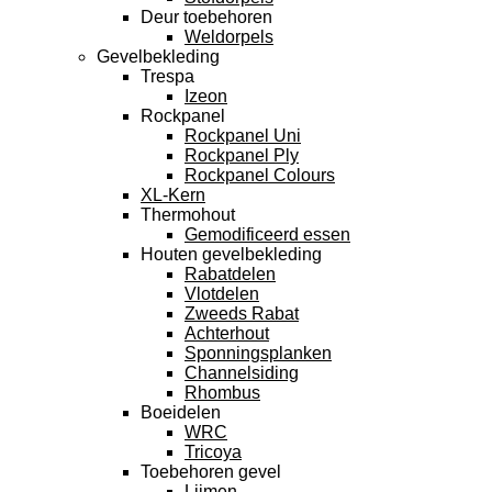
Deur toebehoren
Weldorpels
Gevelbekleding
Trespa
Izeon
Rockpanel
Rockpanel Uni
Rockpanel Ply
Rockpanel Colours
XL-Kern
Thermohout
Gemodificeerd essen
Houten gevelbekleding
Rabatdelen
Vlotdelen
Zweeds Rabat
Achterhout
Sponningsplanken
Channelsiding
Rhombus
Boeidelen
WRC
Tricoya
Toebehoren gevel
Lijmen