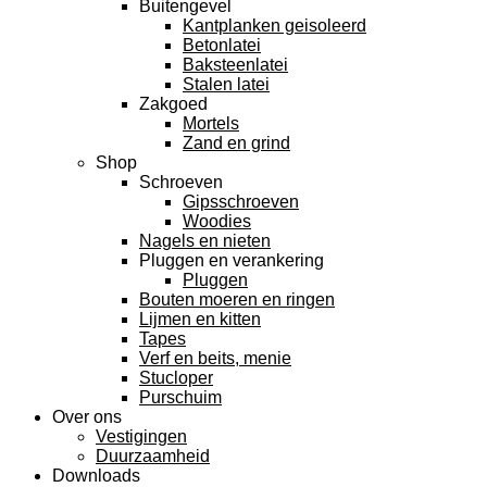
Buitengevel
Kantplanken geisoleerd
Betonlatei
Baksteenlatei
Stalen latei
Zakgoed
Mortels
Zand en grind
Shop
Schroeven
Gipsschroeven
Woodies
Nagels en nieten
Pluggen en verankering
Pluggen
Bouten moeren en ringen
Lijmen en kitten
Tapes
Verf en beits, menie
Stucloper
Purschuim
Over ons
Vestigingen
Duurzaamheid
Downloads