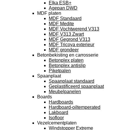
Elka ESB+
Agepan DWD
MDF platen
MDF Standaard
MDF Medite
MDF Vochtwerend V313
MDF V313 Zwart
MDF Gegrond V313
MDF Tricoya exterieur
MDF grondeer
Betonbekisting en carrosserie
Betonplex platen
Betonplex antislip
Piketpalen
Spaanplaat
Spaanplaat standaard
Geplastificeerd spaanplaat
Meubelpanelen
Boards
Hardboards
Hardboard-oiltemperated
Lakboard
Isofloor
Vezelcementplaten
Windstopper Extreme