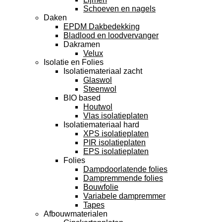
Schoeven en nagels
Daken
EPDM Dakbedekking
Bladlood en loodvervanger
Dakramen
Velux
Isolatie en Folies
Isolatiemateriaal zacht
Glaswol
Steenwol
BIO based
Houtwol
Vlas isolatieplaten
Isolatiemateriaal hard
XPS isolatieplaten
PIR isolatieplaten
EPS isolatieplaten
Folies
Dampdoorlatende folies
Dampremmende folies
Bouwfolie
Variabele dampremmer
Tapes
Afbouwmaterialen