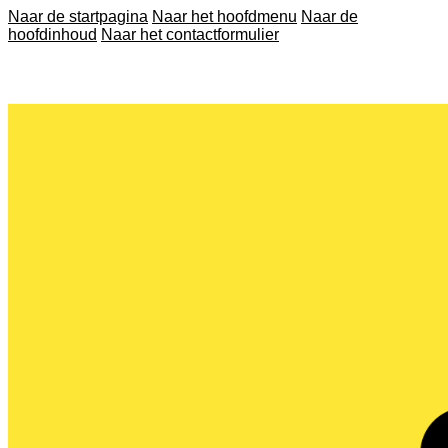
Naar de startpagina
Naar het hoofdmenu
Naar de
hoofdinhoud
Naar het contactformulier