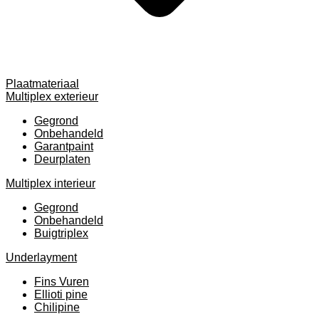
Plaatmateriaal
Multiplex exterieur
Gegrond
Onbehandeld
Garantpaint
Deurplaten
Multiplex interieur
Gegrond
Onbehandeld
Buigtriplex
Underlayment
Fins Vuren
Ellioti pine
Chilipine