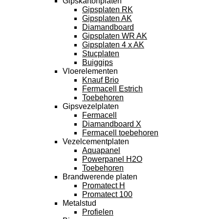
Gipskartonplaten
Gipsplaten RK
Gipsplaten AK
Diamandboard
Gipsplaten WR AK
Gipsplaten 4 x AK
Stucplaten
Buiggips
Vloerelementen
Knauf Brio
Fermacell Estrich
Toebehoren
Gipsvezelplaten
Fermacell
Diamandboard X
Fermacell toebehoren
Vezelcementplaten
Aquapanel
Powerpanel H2O
Toebehoren
Brandwerende platen
Promatect H
Promatect 100
Metalstud
Profielen