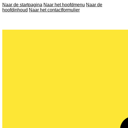
Naar de startpagina
Naar het hoofdmenu
Naar de
hoofdinhoud
Naar het contactformulier