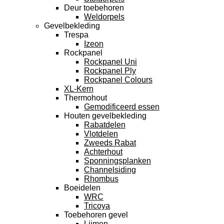
Deur toebehoren
Weldorpels
Gevelbekleding
Trespa
Izeon
Rockpanel
Rockpanel Uni
Rockpanel Ply
Rockpanel Colours
XL-Kern
Thermohout
Gemodificeerd essen
Houten gevelbekleding
Rabatdelen
Vlotdelen
Zweeds Rabat
Achterhout
Sponningsplanken
Channelsiding
Rhombus
Boeidelen
WRC
Tricoya
Toebehoren gevel
Lijmen