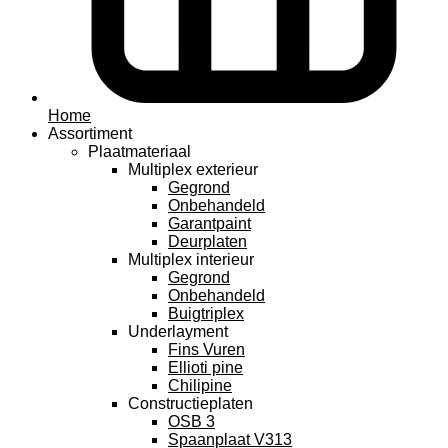
Home
Assortiment
Plaatmateriaal
Multiplex exterieur
Gegrond
Onbehandeld
Garantpaint
Deurplaten
Multiplex interieur
Gegrond
Onbehandeld
Buigtriplex
Underlayment
Fins Vuren
Ellioti pine
Chilipine
Constructieplaten
OSB 3
Spaanplaat V313