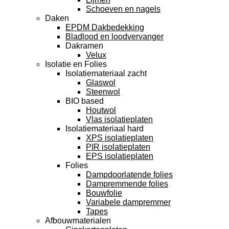
Schoeven en nagels
Daken
EPDM Dakbedekking
Bladlood en loodvervanger
Dakramen
Velux
Isolatie en Folies
Isolatiemateriaal zacht
Glaswol
Steenwol
BIO based
Houtwol
Vlas isolatieplaten
Isolatiemateriaal hard
XPS isolatieplaten
PIR isolatieplaten
EPS isolatieplaten
Folies
Dampdoorlatende folies
Dampremmende folies
Bouwfolie
Variabele dampremmer
Tapes
Afbouwmaterialen