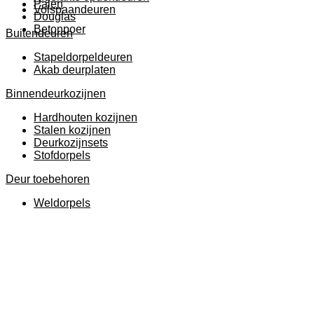
Palen
Volspaandeuren
Douglas
Betonpoer
Buitendeuren
Stapeldorpeldeuren
Akab deurplaten
Binnendeurkozijnen
Hardhouten kozijnen
Stalen kozijnen
Deurkozijnsets
Stofdorpels
Deur toebehoren
Weldorpels