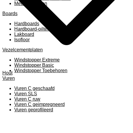
Meubelpanelen
Boards
Hardboards
Hardboard-oiltemperated
Lakboard
Isofloor
Vezelcementplaten
Windstopper Extreme
Windstopper Basic
Windstopper Toebehoren
Hout
Vuren
Vuren C geschaafd
Vuren SLS
Vuren C ruw
Vuren C geimpregneerd
Vuren geprofileerd