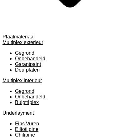
Plaatmateriaal
Multiplex exterieur
Gegrond
Onbehandeld
Garantpaint
Deurplaten
Multiplex interieur
Gegrond
Onbehandeld
Buigtriplex
Underlayment
Fins Vuren
Ellioti pine
Chilipine