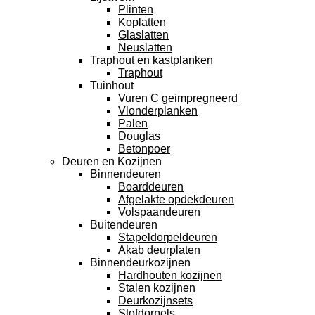
Plinten
Koplatten
Glaslatten
Neuslatten
Traphout en kastplanken
Traphout
Tuinhout
Vuren C geimpregneerd
Vlonderplanken
Palen
Douglas
Betonpoer
Deuren en Kozijnen
Binnendeuren
Boarddeuren
Afgelakte opdekdeuren
Volspaandeuren
Buitendeuren
Stapeldorpeldeuren
Akab deurplaten
Binnendeurkozijnen
Hardhouten kozijnen
Stalen kozijnen
Deurkozijnsets
Stofdorpels