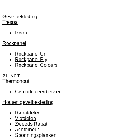
Gevelbekleding
Trespa
Izeon
Rockpanel
Rockpanel Uni
Rockpanel Ply
Rockpanel Colours
XL-Kern
Thermohout
Gemodificeerd essen
Houten gevelbekleding
Rabatdelen
Vlotdelen
Zweeds Rabat
Achterhout
Sponningsplanken