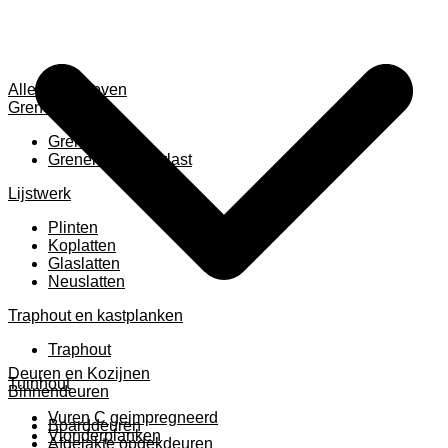
Alles weergeven
Grenen
Grenen B ruw
Grenen gevingerlast
Lijstwerk
Plinten
Koplatten
Glaslatten
Neuslatten
Traphout en kastplanken
Traphout
Deuren en Kozijnen
Tuinhout
Binnendeuren
Vuren C geimpregneerd
Boarddeuren
Vlonderplanken
Afgelakte opdekdeuren