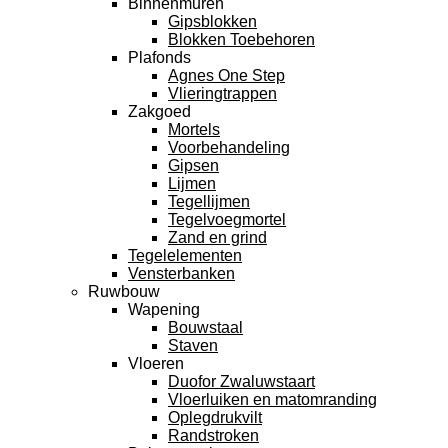
Binnenmuren
Gipsblokken
Blokken Toebehoren
Plafonds
Agnes One Step
Vlieringtrappen
Zakgoed
Mortels
Voorbehandeling
Gipsen
Lijmen
Tegellijmen
Tegelvoegmortel
Zand en grind
Tegelelementen
Vensterbanken
Ruwbouw
Wapening
Bouwstaal
Staven
Vloeren
Duofor Zwaluwstaart
Vloerluiken en matomranding
Oplegdrukvilt
Randstroken