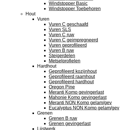
Windstopper Basic
Windstopper Toebehoren
Hout
Vuren
Vuren C geschaafd
Vuren SLS
Vuren C ruw
Vuren C geimpregneerd
Vuren geprofileerd
Vuren B ruw
Steigerdelen
Metselprofielen
Hardhout
Geprofileerd kozijnhout
Geprofileerd raamhout
Geprofileerd hardhout
Oregon Pine
Meranti Komo gevingerlast
Mahonie Komo gevingerlast
Meranti NON Komo gelam/gev
Eucalyptus NON Komo gelam/gev
Grenen
Grenen B ruw
Grenen gevingerlast
Lijstwerk