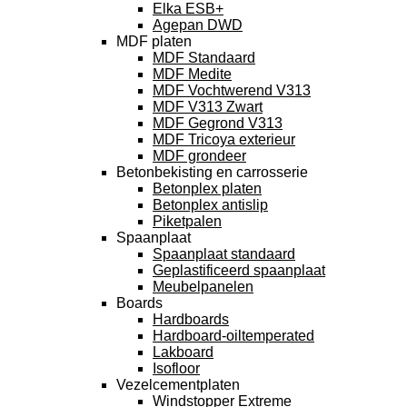
Elka ESB+
Agepan DWD
MDF platen
MDF Standaard
MDF Medite
MDF Vochtwerend V313
MDF V313 Zwart
MDF Gegrond V313
MDF Tricoya exterieur
MDF grondeer
Betonbekisting en carrosserie
Betonplex platen
Betonplex antislip
Piketpalen
Spaanplaat
Spaanplaat standaard
Geplastificeerd spaanplaat
Meubelpanelen
Boards
Hardboards
Hardboard-oiltemperated
Lakboard
Isofloor
Vezelcementplaten
Windstopper Extreme