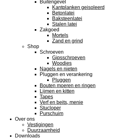
Buitengevel
Kantplanken geisoleerd
Betonlatei
Baksteenlatei
Stalen latei
Zakgoed
Mortels
Zand en grind
Shop
Schroeven
Gipsschroeven
Woodies
Nagels en nieten
Pluggen en verankering
Pluggen
Bouten moeren en ringen
Lijmen en kitten
Tapes
Verf en beits, menie
Stucloper
Purschuim
Over ons
Vestigingen
Duurzaamheid
Downloads