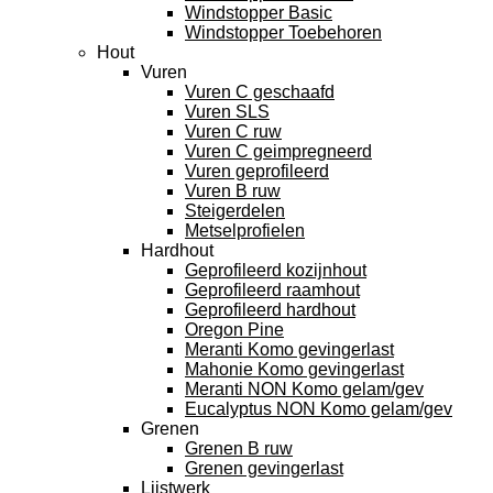
Windstopper Basic
Windstopper Toebehoren
Hout
Vuren
Vuren C geschaafd
Vuren SLS
Vuren C ruw
Vuren C geimpregneerd
Vuren geprofileerd
Vuren B ruw
Steigerdelen
Metselprofielen
Hardhout
Geprofileerd kozijnhout
Geprofileerd raamhout
Geprofileerd hardhout
Oregon Pine
Meranti Komo gevingerlast
Mahonie Komo gevingerlast
Meranti NON Komo gelam/gev
Eucalyptus NON Komo gelam/gev
Grenen
Grenen B ruw
Grenen gevingerlast
Lijstwerk