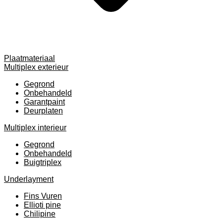
Plaatmateriaal
Multiplex exterieur
Gegrond
Onbehandeld
Garantpaint
Deurplaten
Multiplex interieur
Gegrond
Onbehandeld
Buigtriplex
Underlayment
Fins Vuren
Ellioti pine
Chilipine