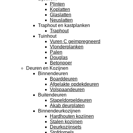
Plinten
Koplatten
Glaslatten
Neuslatten
Traphout en kastplanken
Traphout
Tuinhout
Vuren C geimpregneerd
Vlonderplanken
Palen
Douglas
Betonpoer
Deuren en Kozijnen
Binnendeuren
Boarddeuren
Afgelakte opdekdeuren
Volspaandeuren
Buitendeuren
Stapeldorpeldeuren
Akab deurplaten
Binnendeurkozijnen
Hardhouten kozijnen
Stalen kozijnen
Deurkozijnsets
Stofdorpels