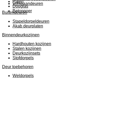
Palen
Volspaandeuren
Douglas
Betonpoer
Buitendeuren
Stapeldorpeldeuren
Akab deurplaten
Binnendeurkozijnen
Hardhouten kozijnen
Stalen kozijnen
Deurkozijnsets
Stofdorpels
Deur toebehoren
Weldorpels