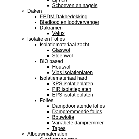
Schoeven en nagels
Daken
EPDM Dakbedekking
Bladlood en loodvervanger
Dakramen
Velux
Isolatie en Folies
Isolatiemateriaal zacht
Glaswol
Steenwol
BIO based
Houtwol
Vlas isolatieplaten
Isolatiemateriaal hard
XPS isolatieplaten
PIR isolatieplaten
EPS isolatieplaten
Folies
Dampdoorlatende folies
Dampremmende folies
Bouwfolie
Variabele dampremmer
Tapes
Afbouwmaterialen