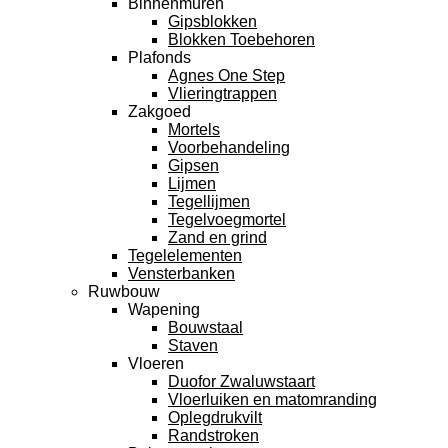
Binnenmuren
Gipsblokken
Blokken Toebehoren
Plafonds
Agnes One Step
Vlieringtrappen
Zakgoed
Mortels
Voorbehandeling
Gipsen
Lijmen
Tegellijmen
Tegelvoegmortel
Zand en grind
Tegelelementen
Vensterbanken
Ruwbouw
Wapening
Bouwstaal
Staven
Vloeren
Duofor Zwaluwstaart
Vloerluiken en matomranding
Oplegdrukvilt
Randstroken