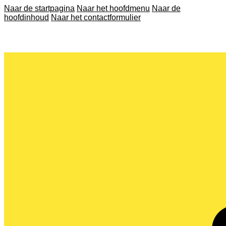
Naar de startpagina
Naar het hoofdmenu
Naar de
hoofdinhoud
Naar het contactformulier