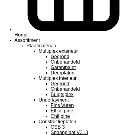
Home
Assortiment
Plaatmateriaal
Multiplex exterieur
Gegrond
Onbehandeld
Garantpaint
Deurplaten
Multiplex interieur
Gegrond
Onbehandeld
Buigtriplex
Underlayment
Fins Vuren
Ellioti pine
Chilipine
Constructieplaten
OSB 3
Spaanplaat V313