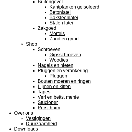
Buitengevel
Kantplanken geisoleerd
Betonlatei
Baksteenlatei
Stalen latei
Zakgoed
Mortels
Zand en grind
Shop
Schroeven
Gipsschroeven
Woodies
Nagels en nieten
Pluggen en verankering
Pluggen
Bouten moeren en ringen
Lijmen en kitten
Tapes
Verf en beits, menie
Stucloper
Purschuim
Over ons
Vestigingen
Duurzaamheid
Downloads