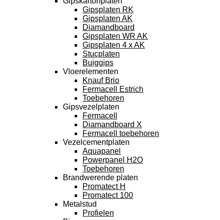
Gipskartonplaten
Gipsplaten RK
Gipsplaten AK
Diamandboard
Gipsplaten WR AK
Gipsplaten 4 x AK
Stucplaten
Buiggips
Vloerelementen
Knauf Brio
Fermacell Estrich
Toebehoren
Gipsvezelplaten
Fermacell
Diamandboard X
Fermacell toebehoren
Vezelcementplaten
Aquapanel
Powerpanel H2O
Toebehoren
Brandwerende platen
Promatect H
Promatect 100
Metalstud
Profielen