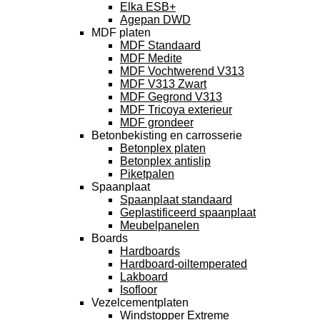
Elka ESB+
Agepan DWD
MDF platen
MDF Standaard
MDF Medite
MDF Vochtwerend V313
MDF V313 Zwart
MDF Gegrond V313
MDF Tricoya exterieur
MDF grondeer
Betonbekisting en carrosserie
Betonplex platen
Betonplex antislip
Piketpalen
Spaanplaat
Spaanplaat standaard
Geplastificeerd spaanplaat
Meubelpanelen
Boards
Hardboards
Hardboard-oiltemperated
Lakboard
Isofloor
Vezelcementplaten
Windstopper Extreme