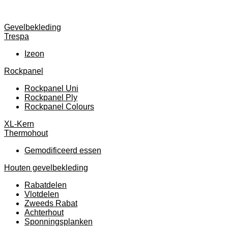
Gevelbekleding
Trespa
Izeon
Rockpanel
Rockpanel Uni
Rockpanel Ply
Rockpanel Colours
XL-Kern
Thermohout
Gemodificeerd essen
Houten gevelbekleding
Rabatdelen
Vlotdelen
Zweeds Rabat
Achterhout
Sponningsplanken