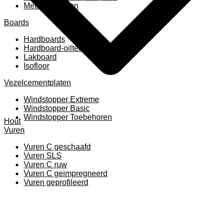
Meubelpanelen
Boards
Hardboards
Hardboard-oiltemperated
Lakboard
Isofloor
Vezelcementplaten
Windstopper Extreme
Windstopper Basic
Windstopper Toebehoren
Hout
Vuren
Vuren C geschaafd
Vuren SLS
Vuren C ruw
Vuren C geimpregneerd
Vuren geprofileerd