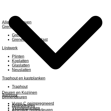
Alles weergeven
Grenen
Grenen B ruw
Grenen gevingerlast
Lijstwerk
Plinten
Koplatten
Glaslatten
Neuslatten
Traphout en kastplanken
Traphout
Deuren en Kozijnen
Tuinhout
Binnendeuren
Vuren C geimpregneerd
Boarddeuren
Vlonderplanken
Afgelakte opdekdeuren