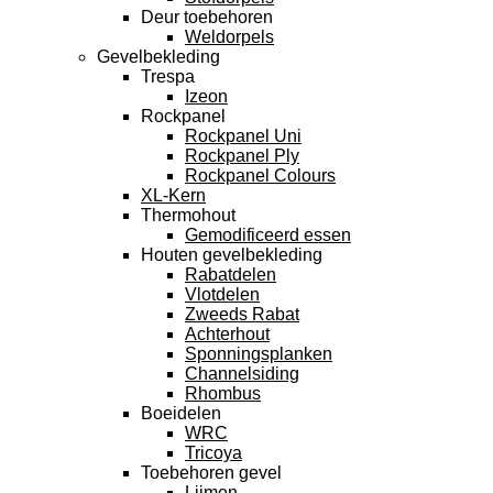
Deur toebehoren
Weldorpels
Gevelbekleding
Trespa
Izeon
Rockpanel
Rockpanel Uni
Rockpanel Ply
Rockpanel Colours
XL-Kern
Thermohout
Gemodificeerd essen
Houten gevelbekleding
Rabatdelen
Vlotdelen
Zweeds Rabat
Achterhout
Sponningsplanken
Channelsiding
Rhombus
Boeidelen
WRC
Tricoya
Toebehoren gevel
Lijmen