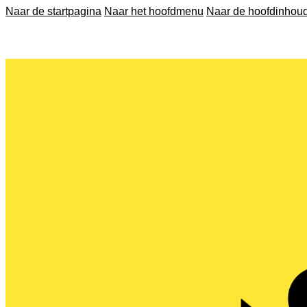
Naar de startpagina
Naar het hoofdmenu
Naar de hoofdinhou