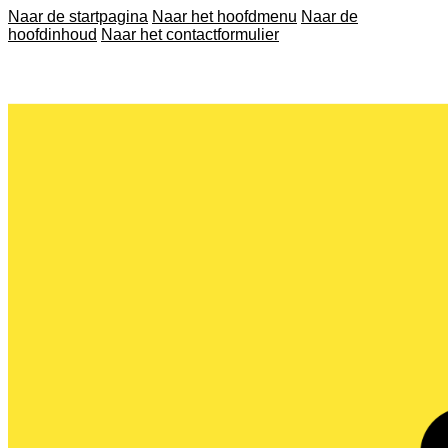
Naar de startpagina
Naar het hoofdmenu
Naar de
hoofdinhoud
Naar het contactformulier