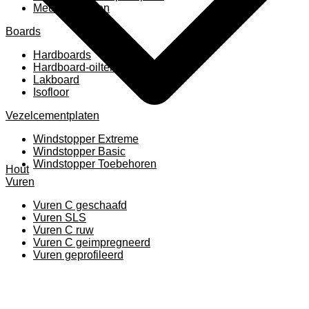
Meubelpanelen
Boards
Hardboards
Hardboard-oiltemperated
Lakboard
Isofloor
Vezelcementplaten
Windstopper Extreme
Windstopper Basic
Windstopper Toebehoren
Hout
Vuren
Vuren C geschaafd
Vuren SLS
Vuren C ruw
Vuren C geimpregneerd
Vuren geprofileerd