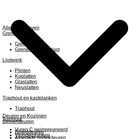
Alles weergeven
Grenen
Grenen B ruw
Grenen gevingerlast
Lijstwerk
Plinten
Koplatten
Glaslatten
Neuslatten
Traphout en kastplanken
Traphout
Deuren en Kozijnen
Tuinhout
Binnendeuren
Vuren C geimpregneerd
Boarddeuren
Vlonderplanken
Afgelakte opdekdeuren