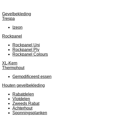
Gevelbekleding
Trespa
Izeon
Rockpanel
Rockpanel Uni
Rockpanel Ply
Rockpanel Colours
XL-Kern
Thermohout
Gemodificeerd essen
Houten gevelbekleding
Rabatdelen
Vlotdelen
Zweeds Rabat
Achterhout
Sponningsplanken