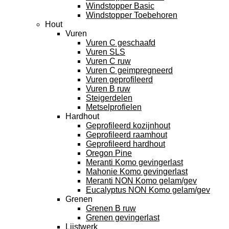
Windstopper Basic
Windstopper Toebehoren
Hout
Vuren
Vuren C geschaafd
Vuren SLS
Vuren C ruw
Vuren C geimpregneerd
Vuren geprofileerd
Vuren B ruw
Steigerdelen
Metselprofielen
Hardhout
Geprofileerd kozijnhout
Geprofileerd raamhout
Geprofileerd hardhout
Oregon Pine
Meranti Komo gevingerlast
Mahonie Komo gevingerlast
Meranti NON Komo gelam/gev
Eucalyptus NON Komo gelam/gev
Grenen
Grenen B ruw
Grenen gevingerlast
Lijstwerk