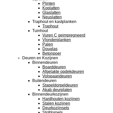
Plinten
Koplatten
Glaslatten
Neuslatten
Traphout en kastplanken
Traphout
Tuinhout
Vuren C geimpregneerd
Vlonderplanken
Palen
Douglas
Betonpoer
Deuren en Kozijnen
Binnendeuren
Boarddeuren
Afgelakte opdekdeuren
Volspaandeuren
Buitendeuren
Stapeldorpeldeuren
Akab deurplaten
Binnendeurkozijnen
Hardhouten kozijnen
Stalen kozijnen
Deurkozijnsets
Stofdorpels