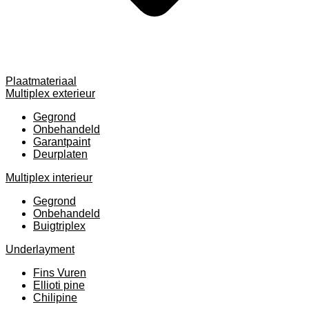
Plaatmateriaal
Multiplex exterieur
Gegrond
Onbehandeld
Garantpaint
Deurplaten
Multiplex interieur
Gegrond
Onbehandeld
Buigtriplex
Underlayment
Fins Vuren
Ellioti pine
Chilipine