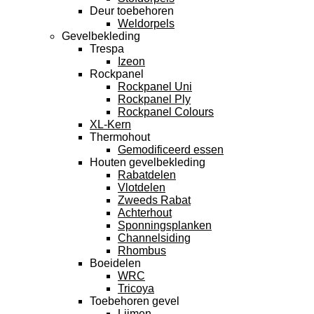
Deur toebehoren
Weldorpels
Gevelbekleding
Trespa
Izeon
Rockpanel
Rockpanel Uni
Rockpanel Ply
Rockpanel Colours
XL-Kern
Thermohout
Gemodificeerd essen
Houten gevelbekleding
Rabatdelen
Vlotdelen
Zweeds Rabat
Achterhout
Sponningsplanken
Channelsiding
Rhombus
Boeidelen
WRC
Tricoya
Toebehoren gevel
Lijmen