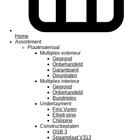
Home
Assortiment
Plaatmateriaal
Multiplex exterieur
Gegrond
Onbehandeld
Garantpaint
Deurplaten
Multiplex interieur
Gegrond
Onbehandeld
Buigtriplex
Underlayment
Fins Vuren
Ellioti pine
Chilipine
Constructieplaten
OSB 3
Spaanplaat V313