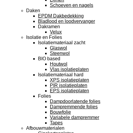
Schoeven en nagels
Daken
EPDM Dakbedekking
Bladlood en loodvervanger
Dakramen
Velux
Isolatie en Folies
Isolatiemateriaal zacht
Glaswol
Steenwol
BIO based
Houtwol
Vlas isolatieplaten
Isolatiemateriaal hard
XPS isolatieplaten
PIR isolatieplaten
EPS isolatieplaten
Folies
Dampdoorlatende folies
Dampremmende folies
Bouwfolie
Variabele dampremmer
Tapes
Afbouwmaterialen