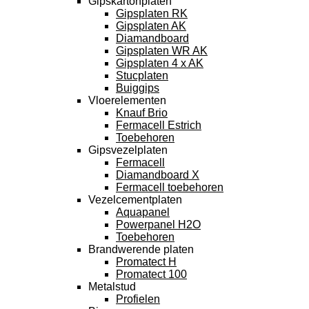
Gipskartonplaten
Gipsplaten RK
Gipsplaten AK
Diamandboard
Gipsplaten WR AK
Gipsplaten 4 x AK
Stucplaten
Buiggips
Vloerelementen
Knauf Brio
Fermacell Estrich
Toebehoren
Gipsvezelplaten
Fermacell
Diamandboard X
Fermacell toebehoren
Vezelcementplaten
Aquapanel
Powerpanel H2O
Toebehoren
Brandwerende platen
Promatect H
Promatect 100
Metalstud
Profielen