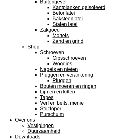
Buitengevel
Kantplanken geisoleerd
Betonlatei
Baksteenlatei
Stalen latei
Zakgoed
Mortels
Zand en grind
Shop
Schroeven
Gipsschroeven
Woodies
Nagels en nieten
Pluggen en verankering
Pluggen
Bouten moeren en ringen
Lijmen en kitten
Tapes
Verf en beits, menie
Stucloper
Purschuim
Over ons
Vestigingen
Duurzaamheid
Downloads