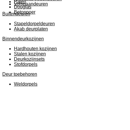
Palen
Volspaandeuren
Douglas
Betonpoer
Buitendeuren
Stapeldorpeldeuren
Akab deurplaten
Binnendeurkozijnen
Hardhouten kozijnen
Stalen kozijnen
Deurkozijnsets
Stofdorpels
Deur toebehoren
Weldorpels