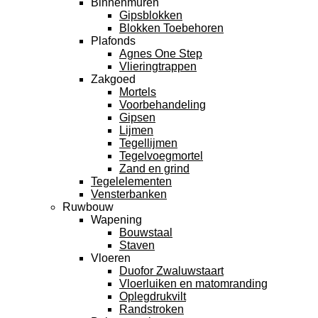
Binnenmuren
Gipsblokken
Blokken Toebehoren
Plafonds
Agnes One Step
Vlieringtrappen
Zakgoed
Mortels
Voorbehandeling
Gipsen
Lijmen
Tegellijmen
Tegelvoegmortel
Zand en grind
Tegelelementen
Vensterbanken
Ruwbouw
Wapening
Bouwstaal
Staven
Vloeren
Duofor Zwaluwstaart
Vloerluiken en matomranding
Oplegdrukvilt
Randstroken