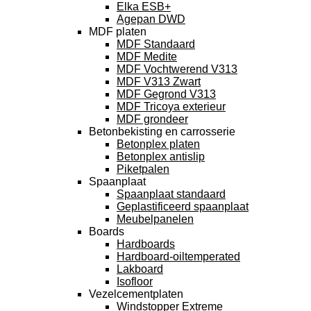
Elka ESB+
Agepan DWD
MDF platen
MDF Standaard
MDF Medite
MDF Vochtwerend V313
MDF V313 Zwart
MDF Gegrond V313
MDF Tricoya exterieur
MDF grondeer
Betonbekisting en carrosserie
Betonplex platen
Betonplex antislip
Piketpalen
Spaanplaat
Spaanplaat standaard
Geplastificeerd spaanplaat
Meubelpanelen
Boards
Hardboards
Hardboard-oiltemperated
Lakboard
Isofloor
Vezelcementplaten
Windstopper Extreme