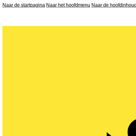
Naar de startpagina
Naar het hoofdmenu
Naar de hoofdinhou