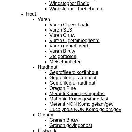
Windstopper Basic
Windstopper Toebehoren
Hout
Vuren
Vuren C geschaafd
Vuren SLS
Vuren C ruw
Vuren C geimpregneerd
Vuren geprofileerd
Vuren B ruw
Steigerdelen
Metselprofielen
Hardhout
Geprofileerd kozijnhout
Geprofileerd raamhout
Geprofileerd hardhout
Oregon Pine
Meranti Komo gevingerlast
Mahonie Komo gevingerlast
Meranti NON Komo gelam/gev
Eucalyptus NON Komo gelam/gev
Grenen
Grenen B ruw
Grenen gevingerlast
Lijstwerk