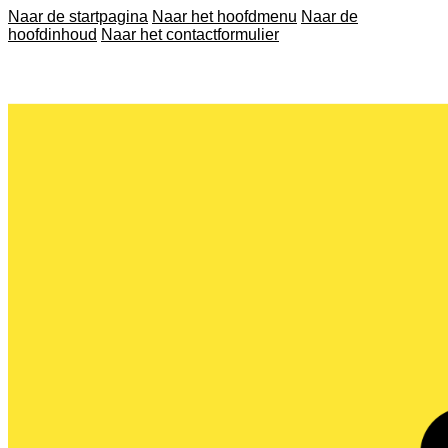
Naar de startpagina
Naar het hoofdmenu
Naar de
hoofdinhoud
Naar het contactformulier