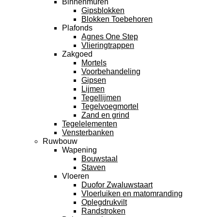
Binnenmuren
Gipsblokken
Blokken Toebehoren
Plafonds
Agnes One Step
Vlieringtrappen
Zakgoed
Mortels
Voorbehandeling
Gipsen
Lijmen
Tegellijmen
Tegelvoegmortel
Zand en grind
Tegelelementen
Vensterbanken
Ruwbouw
Wapening
Bouwstaal
Staven
Vloeren
Duofor Zwaluwstaart
Vloerluiken en matomranding
Oplegdrukvilt
Randstroken