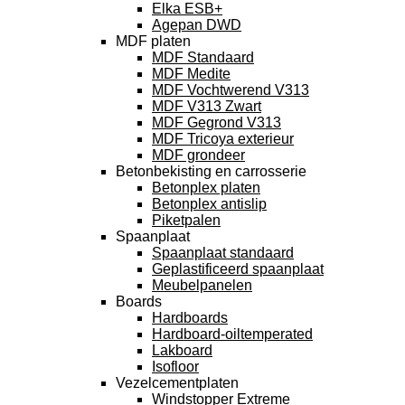
Elka ESB+
Agepan DWD
MDF platen
MDF Standaard
MDF Medite
MDF Vochtwerend V313
MDF V313 Zwart
MDF Gegrond V313
MDF Tricoya exterieur
MDF grondeer
Betonbekisting en carrosserie
Betonplex platen
Betonplex antislip
Piketpalen
Spaanplaat
Spaanplaat standaard
Geplastificeerd spaanplaat
Meubelpanelen
Boards
Hardboards
Hardboard-oiltemperated
Lakboard
Isofloor
Vezelcementplaten
Windstopper Extreme