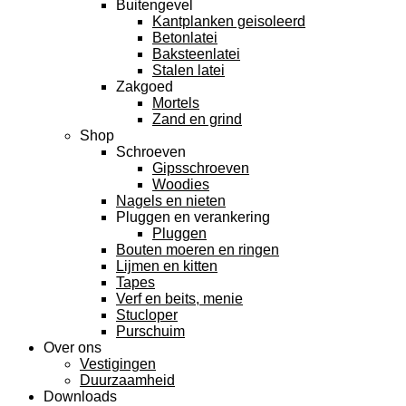
Buitengevel
Kantplanken geisoleerd
Betonlatei
Baksteenlatei
Stalen latei
Zakgoed
Mortels
Zand en grind
Shop
Schroeven
Gipsschroeven
Woodies
Nagels en nieten
Pluggen en verankering
Pluggen
Bouten moeren en ringen
Lijmen en kitten
Tapes
Verf en beits, menie
Stucloper
Purschuim
Over ons
Vestigingen
Duurzaamheid
Downloads