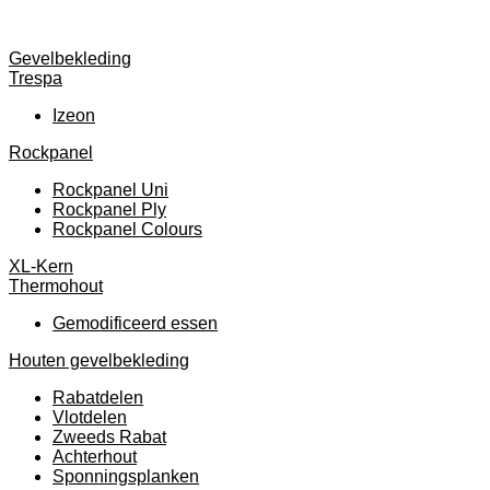
Gevelbekleding
Trespa
Izeon
Rockpanel
Rockpanel Uni
Rockpanel Ply
Rockpanel Colours
XL-Kern
Thermohout
Gemodificeerd essen
Houten gevelbekleding
Rabatdelen
Vlotdelen
Zweeds Rabat
Achterhout
Sponningsplanken