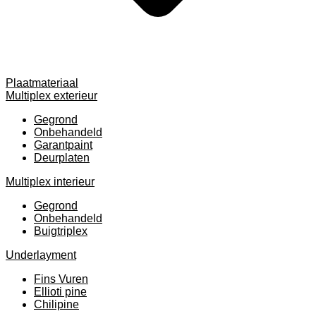
Plaatmateriaal
Multiplex exterieur
Gegrond
Onbehandeld
Garantpaint
Deurplaten
Multiplex interieur
Gegrond
Onbehandeld
Buigtriplex
Underlayment
Fins Vuren
Ellioti pine
Chilipine