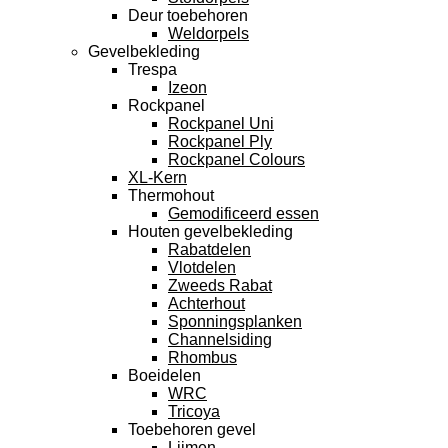
Deur toebehoren
Weldorpels
Gevelbekleding
Trespa
Izeon
Rockpanel
Rockpanel Uni
Rockpanel Ply
Rockpanel Colours
XL-Kern
Thermohout
Gemodificeerd essen
Houten gevelbekleding
Rabatdelen
Vlotdelen
Zweeds Rabat
Achterhout
Sponningsplanken
Channelsiding
Rhombus
Boeidelen
WRC
Tricoya
Toebehoren gevel
Lijmen