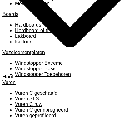
Meubelpanelen
Boards
Hardboards
Hardboard-oiltemperated
Lakboard
Isofloor
Vezelcementplaten
Windstopper Extreme
Windstopper Basic
Windstopper Toebehoren
Hout
Vuren
Vuren C geschaafd
Vuren SLS
Vuren C ruw
Vuren C geimpregneerd
Vuren geprofileerd