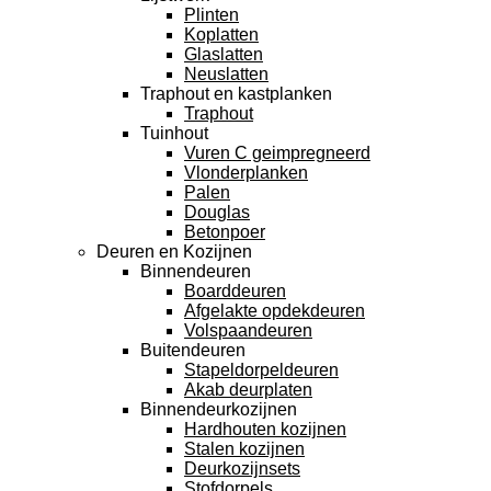
Plinten
Koplatten
Glaslatten
Neuslatten
Traphout en kastplanken
Traphout
Tuinhout
Vuren C geimpregneerd
Vlonderplanken
Palen
Douglas
Betonpoer
Deuren en Kozijnen
Binnendeuren
Boarddeuren
Afgelakte opdekdeuren
Volspaandeuren
Buitendeuren
Stapeldorpeldeuren
Akab deurplaten
Binnendeurkozijnen
Hardhouten kozijnen
Stalen kozijnen
Deurkozijnsets
Stofdorpels