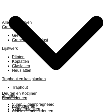
Alles weergeven
Grenen
Grenen B ruw
Grenen gevingerlast
Lijstwerk
Plinten
Koplatten
Glaslatten
Neuslatten
Traphout en kastplanken
Traphout
Deuren en Kozijnen
Tuinhout
Binnendeuren
Vuren C geimpregneerd
Boarddeuren
Vlonderplanken
Afgelakte opdekdeuren