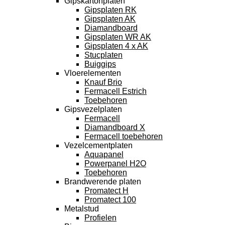
Gipskartonplaten
Gipsplaten RK
Gipsplaten AK
Diamandboard
Gipsplaten WR AK
Gipsplaten 4 x AK
Stucplaten
Buiggips
Vloerelementen
Knauf Brio
Fermacell Estrich
Toebehoren
Gipsvezelplaten
Fermacell
Diamandboard X
Fermacell toebehoren
Vezelcementplaten
Aquapanel
Powerpanel H2O
Toebehoren
Brandwerende platen
Promatect H
Promatect 100
Metalstud
Profielen