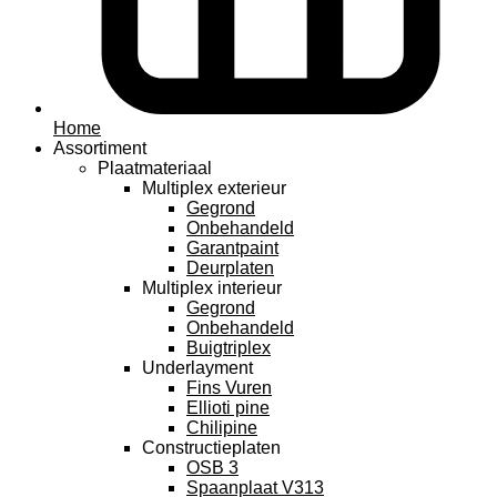
Home
Assortiment
Plaatmateriaal
Multiplex exterieur
Gegrond
Onbehandeld
Garantpaint
Deurplaten
Multiplex interieur
Gegrond
Onbehandeld
Buigtriplex
Underlayment
Fins Vuren
Ellioti pine
Chilipine
Constructieplaten
OSB 3
Spaanplaat V313