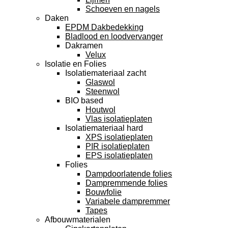
Schoeven en nagels
Daken
EPDM Dakbedekking
Bladlood en loodvervanger
Dakramen
Velux
Isolatie en Folies
Isolatiemateriaal zacht
Glaswol
Steenwol
BIO based
Houtwol
Vlas isolatieplaten
Isolatiemateriaal hard
XPS isolatieplaten
PIR isolatieplaten
EPS isolatieplaten
Folies
Dampdoorlatende folies
Dampremmende folies
Bouwfolie
Variabele dampremmer
Tapes
Afbouwmaterialen