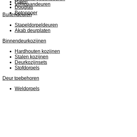
Palen
Volspaandeuren
Douglas
Betonpoer
Buitendeuren
Stapeldorpeldeuren
Akab deurplaten
Binnendeurkozijnen
Hardhouten kozijnen
Stalen kozijnen
Deurkozijnsets
Stofdorpels
Deur toebehoren
Weldorpels