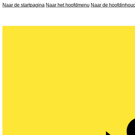
Naar de startpagina
Naar het hoofdmenu
Naar de hoofdinhou