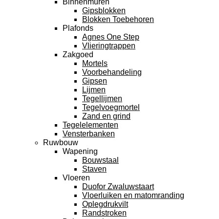
Binnenmuren
Gipsblokken
Blokken Toebehoren
Plafonds
Agnes One Step
Vlieringtrappen
Zakgoed
Mortels
Voorbehandeling
Gipsen
Lijmen
Tegellijmen
Tegelvoegmortel
Zand en grind
Tegelelementen
Vensterbanken
Ruwbouw
Wapening
Bouwstaal
Staven
Vloeren
Duofor Zwaluwstaart
Vloerluiken en matomranding
Oplegdrukvilt
Randstroken