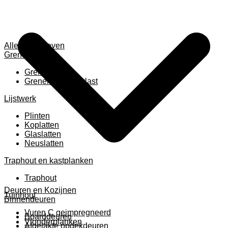
Alles weergeven
Grenen
Grenen B ruw
Grenen gevingerlast
Lijstwerk
Plinten
Koplatten
Glaslatten
Neuslatten
Traphout en kastplanken
Traphout
Deuren en Kozijnen
Tuinhout
Binnendeuren
Vuren C geimpregneerd
Boarddeuren
Vlonderplanken
Afgelakte opdekdeuren