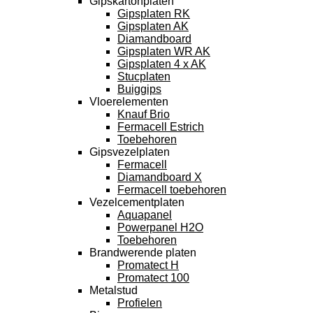
Gipskartonplaten
Gipsplaten RK
Gipsplaten AK
Diamandboard
Gipsplaten WR AK
Gipsplaten 4 x AK
Stucplaten
Buiggips
Vloerelementen
Knauf Brio
Fermacell Estrich
Toebehoren
Gipsvezelplaten
Fermacell
Diamandboard X
Fermacell toebehoren
Vezelcementplaten
Aquapanel
Powerpanel H2O
Toebehoren
Brandwerende platen
Promatect H
Promatect 100
Metalstud
Profielen