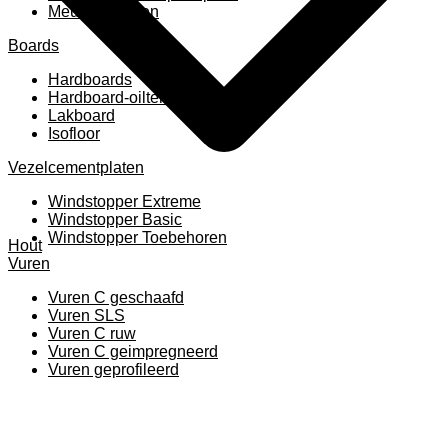
Meubelpanelen
Boards
Hardboards
Hardboard-oiltemperated
Lakboard
Isofloor
Vezelcementplaten
Windstopper Extreme
Windstopper Basic
Windstopper Toebehoren
Hout
Vuren
Vuren C geschaafd
Vuren SLS
Vuren C ruw
Vuren C geimpregneerd
Vuren geprofileerd