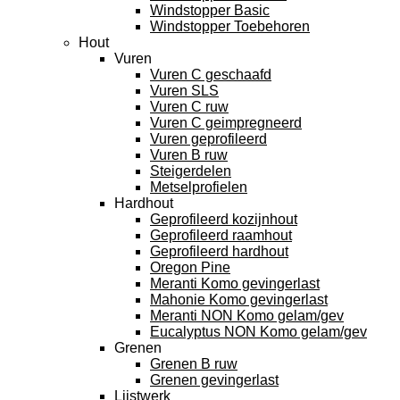
Windstopper Basic
Windstopper Toebehoren
Hout
Vuren
Vuren C geschaafd
Vuren SLS
Vuren C ruw
Vuren C geimpregneerd
Vuren geprofileerd
Vuren B ruw
Steigerdelen
Metselprofielen
Hardhout
Geprofileerd kozijnhout
Geprofileerd raamhout
Geprofileerd hardhout
Oregon Pine
Meranti Komo gevingerlast
Mahonie Komo gevingerlast
Meranti NON Komo gelam/gev
Eucalyptus NON Komo gelam/gev
Grenen
Grenen B ruw
Grenen gevingerlast
Lijstwerk