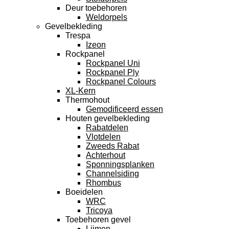
Deur toebehoren
Weldorpels
Gevelbekleding
Trespa
Izeon
Rockpanel
Rockpanel Uni
Rockpanel Ply
Rockpanel Colours
XL-Kern
Thermohout
Gemodificeerd essen
Houten gevelbekleding
Rabatdelen
Vlotdelen
Zweeds Rabat
Achterhout
Sponningsplanken
Channelsiding
Rhombus
Boeidelen
WRC
Tricoya
Toebehoren gevel
Lijmen