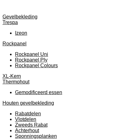
Gevelbekleding
Trespa
Izeon
Rockpanel
Rockpanel Uni
Rockpanel Ply
Rockpanel Colours
XL-Kern
Thermohout
Gemodificeerd essen
Houten gevelbekleding
Rabatdelen
Vlotdelen
Zweeds Rabat
Achterhout
Sponningsplanken