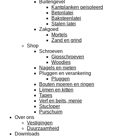
Buitengevel
Kantplanken geisoleerd
Betonlatei
Baksteenlatei
Stalen latei
Zakgoed
Mortels
Zand en grind
Shop
Schroeven
Gipsschroeven
Woodies
Nagels en nieten
Pluggen en verankering
Pluggen
Bouten moeren en ringen
Lijmen en kitten
Tapes
Verf en beits, menie
Stucloper
Purschuim
Over ons
Vestigingen
Duurzaamheid
Downloads