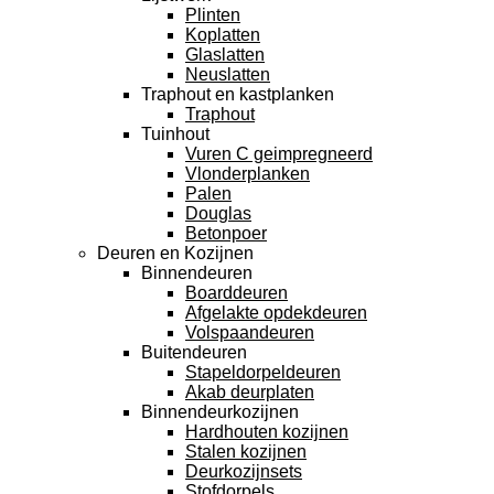
Plinten
Koplatten
Glaslatten
Neuslatten
Traphout en kastplanken
Traphout
Tuinhout
Vuren C geimpregneerd
Vlonderplanken
Palen
Douglas
Betonpoer
Deuren en Kozijnen
Binnendeuren
Boarddeuren
Afgelakte opdekdeuren
Volspaandeuren
Buitendeuren
Stapeldorpeldeuren
Akab deurplaten
Binnendeurkozijnen
Hardhouten kozijnen
Stalen kozijnen
Deurkozijnsets
Stofdorpels