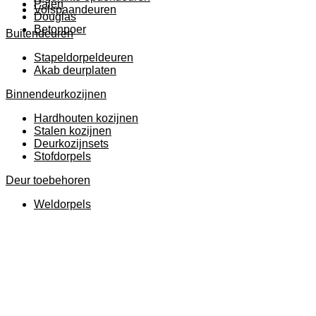
Palen
Volspaandeuren
Douglas
Betonpoer
Buitendeuren
Stapeldorpeldeuren
Akab deurplaten
Binnendeurkozijnen
Hardhouten kozijnen
Stalen kozijnen
Deurkozijnsets
Stofdorpels
Deur toebehoren
Weldorpels