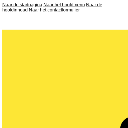
Naar de startpagina
Naar het hoofdmenu
Naar de
hoofdinhoud
Naar het contactformulier