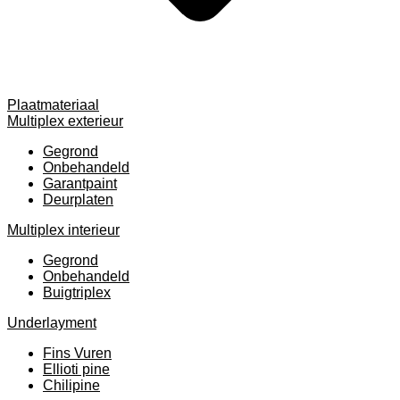
Plaatmateriaal
Multiplex exterieur
Gegrond
Onbehandeld
Garantpaint
Deurplaten
Multiplex interieur
Gegrond
Onbehandeld
Buigtriplex
Underlayment
Fins Vuren
Ellioti pine
Chilipine