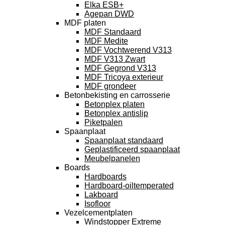
Elka ESB+
Agepan DWD
MDF platen
MDF Standaard
MDF Medite
MDF Vochtwerend V313
MDF V313 Zwart
MDF Gegrond V313
MDF Tricoya exterieur
MDF grondeer
Betonbekisting en carrosserie
Betonplex platen
Betonplex antislip
Piketpalen
Spaanplaat
Spaanplaat standaard
Geplastificeerd spaanplaat
Meubelpanelen
Boards
Hardboards
Hardboard-oiltemperated
Lakboard
Isofloor
Vezelcementplaten
Windstopper Extreme