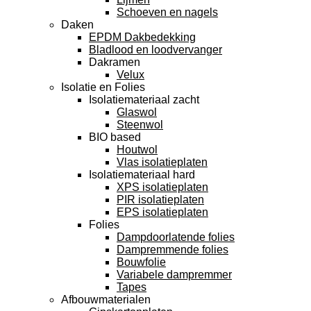
Schoeven en nagels
Daken
EPDM Dakbedekking
Bladlood en loodvervanger
Dakramen
Velux
Isolatie en Folies
Isolatiemateriaal zacht
Glaswol
Steenwol
BIO based
Houtwol
Vlas isolatieplaten
Isolatiemateriaal hard
XPS isolatieplaten
PIR isolatieplaten
EPS isolatieplaten
Folies
Dampdoorlatende folies
Dampremmende folies
Bouwfolie
Variabele dampremmer
Tapes
Afbouwmaterialen