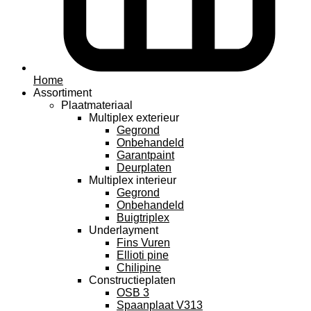
Home
Assortiment
Plaatmateriaal
Multiplex exterieur
Gegrond
Onbehandeld
Garantpaint
Deurplaten
Multiplex interieur
Gegrond
Onbehandeld
Buigtriplex
Underlayment
Fins Vuren
Ellioti pine
Chilipine
Constructieplaten
OSB 3
Spaanplaat V313