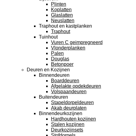
Plinten
Koplatten
Glaslatten
Neuslatten
Traphout en kastplanken
Traphout
Tuinhout
Vuren C geimpregneerd
Vlonderplanken
Palen
Douglas
Betonpoer
Deuren en Kozijnen
Binnendeuren
Boarddeuren
Afgelakte opdekdeuren
Volspaandeuren
Buitendeuren
Stapeldorpeldeuren
Akab deurplaten
Binnendeurkozijnen
Hardhouten kozijnen
Stalen kozijnen
Deurkozijnsets
Stofdorpels