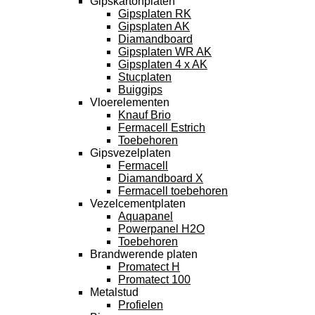
Gipskartonplaten
Gipsplaten RK
Gipsplaten AK
Diamandboard
Gipsplaten WR AK
Gipsplaten 4 x AK
Stucplaten
Buiggips
Vloerelementen
Knauf Brio
Fermacell Estrich
Toebehoren
Gipsvezelplaten
Fermacell
Diamandboard X
Fermacell toebehoren
Vezelcementplaten
Aquapanel
Powerpanel H2O
Toebehoren
Brandwerende platen
Promatect H
Promatect 100
Metalstud
Profielen