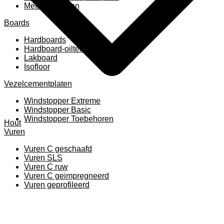
Meubelpanelen
Boards
Hardboards
Hardboard-oiltemperated
Lakboard
Isofloor
Vezelcementplaten
Windstopper Extreme
Windstopper Basic
Windstopper Toebehoren
Hout
Vuren
Vuren C geschaafd
Vuren SLS
Vuren C ruw
Vuren C geimpregneerd
Vuren geprofileerd