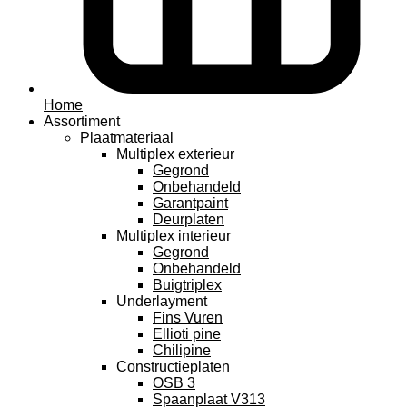
Home
Assortiment
Plaatmateriaal
Multiplex exterieur
Gegrond
Onbehandeld
Garantpaint
Deurplaten
Multiplex interieur
Gegrond
Onbehandeld
Buigtriplex
Underlayment
Fins Vuren
Ellioti pine
Chilipine
Constructieplaten
OSB 3
Spaanplaat V313