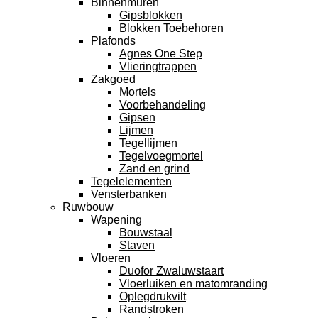
Binnenmuren
Gipsblokken
Blokken Toebehoren
Plafonds
Agnes One Step
Vlieringtrappen
Zakgoed
Mortels
Voorbehandeling
Gipsen
Lijmen
Tegellijmen
Tegelvoegmortel
Zand en grind
Tegelelementen
Vensterbanken
Ruwbouw
Wapening
Bouwstaal
Staven
Vloeren
Duofor Zwaluwstaart
Vloerluiken en matomranding
Oplegdrukvilt
Randstroken