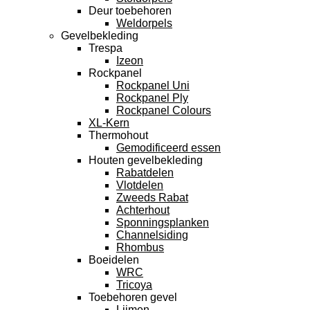
Deur toebehoren
Weldorpels
Gevelbekleding
Trespa
Izeon
Rockpanel
Rockpanel Uni
Rockpanel Ply
Rockpanel Colours
XL-Kern
Thermohout
Gemodificeerd essen
Houten gevelbekleding
Rabatdelen
Vlotdelen
Zweeds Rabat
Achterhout
Sponningsplanken
Channelsiding
Rhombus
Boeidelen
WRC
Tricoya
Toebehoren gevel
Lijmen