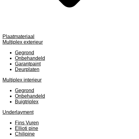
Plaatmateriaal
Multiplex exterieur
Gegrond
Onbehandeld
Garantpaint
Deurplaten
Multiplex interieur
Gegrond
Onbehandeld
Buigtriplex
Underlayment
Fins Vuren
Ellioti pine
Chilipine