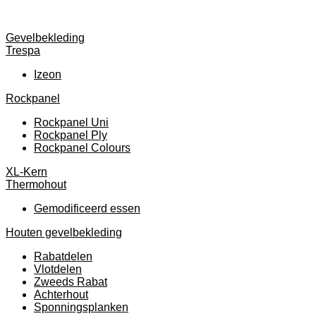
Gevelbekleding
Trespa
Izeon
Rockpanel
Rockpanel Uni
Rockpanel Ply
Rockpanel Colours
XL-Kern
Thermohout
Gemodificeerd essen
Houten gevelbekleding
Rabatdelen
Vlotdelen
Zweeds Rabat
Achterhout
Sponningsplanken