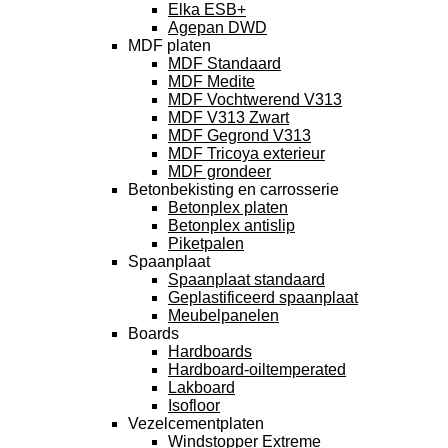
Elka ESB+
Agepan DWD
MDF platen
MDF Standaard
MDF Medite
MDF Vochtwerend V313
MDF V313 Zwart
MDF Gegrond V313
MDF Tricoya exterieur
MDF grondeer
Betonbekisting en carrosserie
Betonplex platen
Betonplex antislip
Piketpalen
Spaanplaat
Spaanplaat standaard
Geplastificeerd spaanplaat
Meubelpanelen
Boards
Hardboards
Hardboard-oiltemperated
Lakboard
Isofloor
Vezelcementplaten
Windstopper Extreme