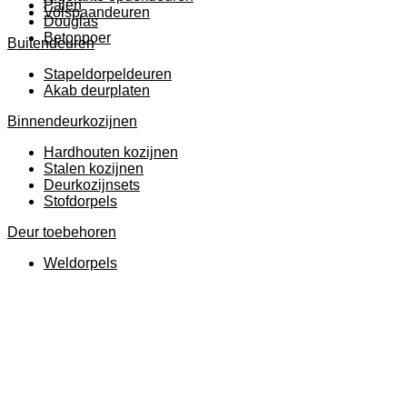
Palen
Volspaandeuren
Douglas
Betonpoer
Buitendeuren
Stapeldorpeldeuren
Akab deurplaten
Binnendeurkozijnen
Hardhouten kozijnen
Stalen kozijnen
Deurkozijnsets
Stofdorpels
Deur toebehoren
Weldorpels