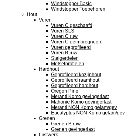
Windstopper Basic
Windstopper Toebehoren
Hout
Vuren
Vuren C geschaafd
Vuren SLS
Vuren C ruw
Vuren C geimpregneerd
Vuren geprofileerd
Vuren B ruw
Steigerdelen
Metselprofielen
Hardhout
Geprofileerd kozijnhout
Geprofileerd raamhout
Geprofileerd hardhout
Oregon Pine
Meranti Komo gevingerlast
Mahonie Komo gevingerlast
Meranti NON Komo gelam/gev
Eucalyptus NON Komo gelam/gev
Grenen
Grenen B ruw
Grenen gevingerlast
Lijstwerk