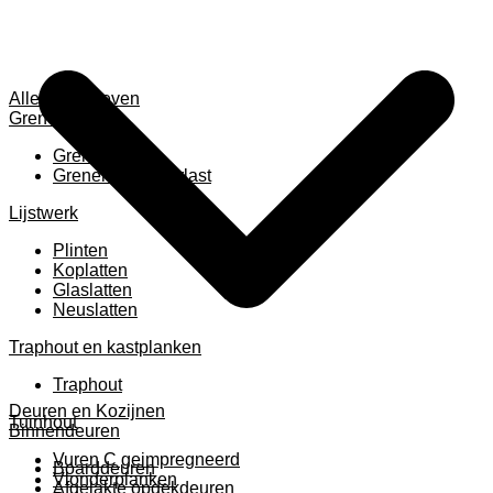
Alles weergeven
Grenen
Grenen B ruw
Grenen gevingerlast
Lijstwerk
Plinten
Koplatten
Glaslatten
Neuslatten
Traphout en kastplanken
Traphout
Deuren en Kozijnen
Tuinhout
Binnendeuren
Vuren C geimpregneerd
Boarddeuren
Vlonderplanken
Afgelakte opdekdeuren