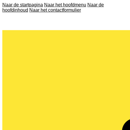
Naar de startpagina
Naar het hoofdmenu
Naar de
hoofdinhoud
Naar het contactformulier