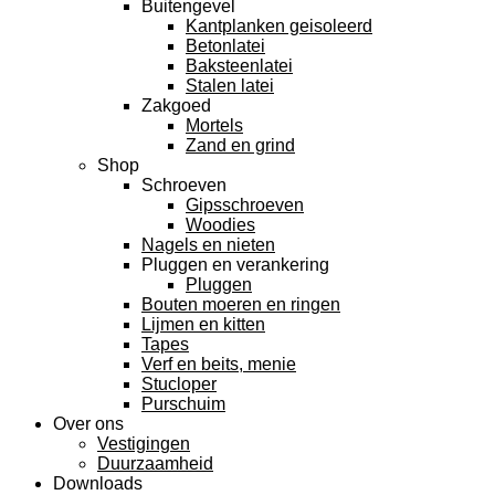
Buitengevel
Kantplanken geisoleerd
Betonlatei
Baksteenlatei
Stalen latei
Zakgoed
Mortels
Zand en grind
Shop
Schroeven
Gipsschroeven
Woodies
Nagels en nieten
Pluggen en verankering
Pluggen
Bouten moeren en ringen
Lijmen en kitten
Tapes
Verf en beits, menie
Stucloper
Purschuim
Over ons
Vestigingen
Duurzaamheid
Downloads