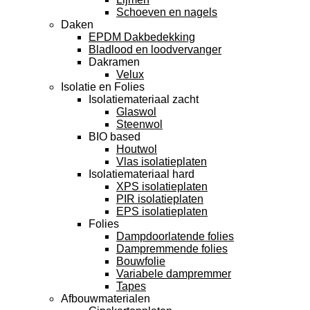
Schoeven en nagels
Daken
EPDM Dakbedekking
Bladlood en loodvervanger
Dakramen
Velux
Isolatie en Folies
Isolatiemateriaal zacht
Glaswol
Steenwol
BIO based
Houtwol
Vlas isolatieplaten
Isolatiemateriaal hard
XPS isolatieplaten
PIR isolatieplaten
EPS isolatieplaten
Folies
Dampdoorlatende folies
Dampremmende folies
Bouwfolie
Variabele dampremmer
Tapes
Afbouwmaterialen