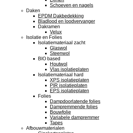
Schoeven en nagels
Daken
EPDM Dakbedekking
Bladlood en loodvervanger
Dakramen
Velux
Isolatie en Folies
Isolatiemateriaal zacht
Glaswol
Steenwol
BIO based
Houtwol
Vlas isolatieplaten
Isolatiemateriaal hard
XPS isolatieplaten
PIR isolatieplaten
EPS isolatieplaten
Folies
Dampdoorlatende folies
Dampremmende folies
Bouwfolie
Variabele dampremmer
Tapes
Afbouwmaterialen