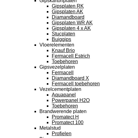
Gipskartonplaten
Gipsplaten RK
Gipsplaten AK
Diamandboard
Gipsplaten WR AK
Gipsplaten 4 x AK
Stucplaten
Buiggips
Vloerelementen
Knauf Brio
Fermacell Estrich
Toebehoren
Gipsvezelplaten
Fermacell
Diamandboard X
Fermacell toebehoren
Vezelcementplaten
Aquapanel
Powerpanel H2O
Toebehoren
Brandwerende platen
Promatect H
Promatect 100
Metalstud
Profielen