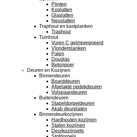
Plinten
Koplatten
Glaslatten
Neuslatten
Traphout en kastplanken
Traphout
Tuinhout
Vuren C geimpregneerd
Vlonderplanken
Palen
Douglas
Betonpoer
Deuren en Kozijnen
Binnendeuren
Boarddeuren
Afgelakte opdekdeuren
Volspaandeuren
Buitendeuren
Stapeldorpeldeuren
Akab deurplaten
Binnendeurkozijnen
Hardhouten kozijnen
Stalen kozijnen
Deurkozijnsets
Stofdorpels