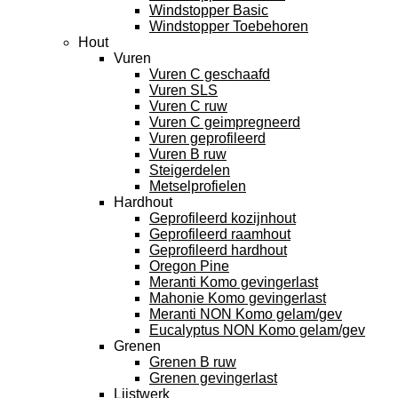
Windstopper Basic
Windstopper Toebehoren
Hout
Vuren
Vuren C geschaafd
Vuren SLS
Vuren C ruw
Vuren C geimpregneerd
Vuren geprofileerd
Vuren B ruw
Steigerdelen
Metselprofielen
Hardhout
Geprofileerd kozijnhout
Geprofileerd raamhout
Geprofileerd hardhout
Oregon Pine
Meranti Komo gevingerlast
Mahonie Komo gevingerlast
Meranti NON Komo gelam/gev
Eucalyptus NON Komo gelam/gev
Grenen
Grenen B ruw
Grenen gevingerlast
Lijstwerk