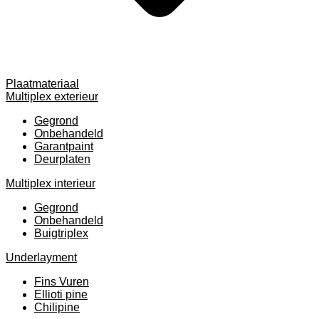
Plaatmateriaal
Multiplex exterieur
Gegrond
Onbehandeld
Garantpaint
Deurplaten
Multiplex interieur
Gegrond
Onbehandeld
Buigtriplex
Underlayment
Fins Vuren
Ellioti pine
Chilipine