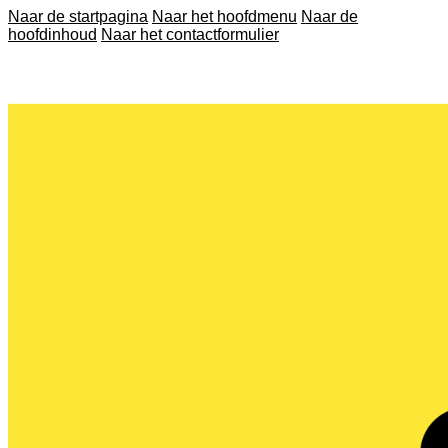
Naar de startpagina
Naar het hoofdmenu
Naar de
hoofdinhoud
Naar het contactformulier