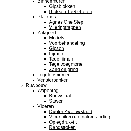
Binnenmuren
Gipsblokken
Blokken Toebehoren
Plafonds
Agnes One Step
Vlieringtrappen
Zakgoed
Mortels
Voorbehandeling
Gipsen
Lijmen
Tegellijmen
Tegelvoegmortel
Zand en grind
Tegelelementen
Vensterbanken
Ruwbouw
Wapening
Bouwstaal
Staven
Vloeren
Duofor Zwaluwstaart
Vloerluiken en matomranding
Oplegdrukvilt
Randstroken