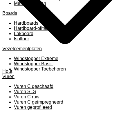
Meubelpanelen
Boards
Hardboards
Hardboard-oiltemperated
Lakboard
Isofloor
Vezelcementplaten
Windstopper Extreme
Windstopper Basic
Windstopper Toebehoren
Hout
Vuren
Vuren C geschaafd
Vuren SLS
Vuren C ruw
Vuren C geimpregneerd
Vuren geprofileerd