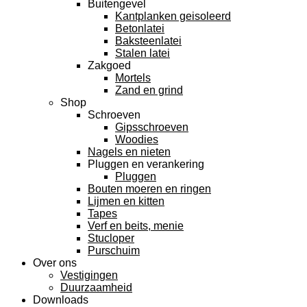
Buitengevel
Kantplanken geisoleerd
Betonlatei
Baksteenlatei
Stalen latei
Zakgoed
Mortels
Zand en grind
Shop
Schroeven
Gipsschroeven
Woodies
Nagels en nieten
Pluggen en verankering
Pluggen
Bouten moeren en ringen
Lijmen en kitten
Tapes
Verf en beits, menie
Stucloper
Purschuim
Over ons
Vestigingen
Duurzaamheid
Downloads