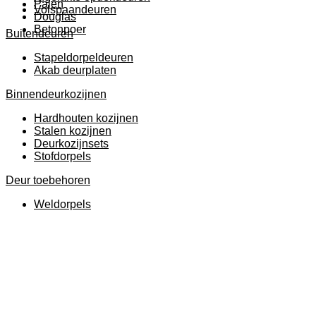
Palen
Volspaandeuren
Douglas
Betonpoer
Buitendeuren
Stapeldorpeldeuren
Akab deurplaten
Binnendeurkozijnen
Hardhouten kozijnen
Stalen kozijnen
Deurkozijnsets
Stofdorpels
Deur toebehoren
Weldorpels