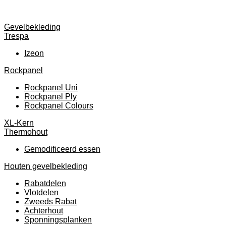
Gevelbekleding
Trespa
Izeon
Rockpanel
Rockpanel Uni
Rockpanel Ply
Rockpanel Colours
XL-Kern
Thermohout
Gemodificeerd essen
Houten gevelbekleding
Rabatdelen
Vlotdelen
Zweeds Rabat
Achterhout
Sponningsplanken