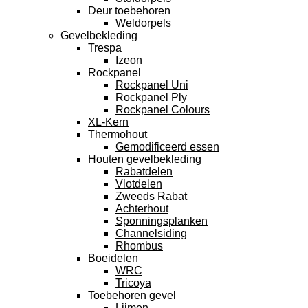
Deur toebehoren
Weldorpels
Gevelbekleding
Trespa
Izeon
Rockpanel
Rockpanel Uni
Rockpanel Ply
Rockpanel Colours
XL-Kern
Thermohout
Gemodificeerd essen
Houten gevelbekleding
Rabatdelen
Vlotdelen
Zweeds Rabat
Achterhout
Sponningsplanken
Channelsiding
Rhombus
Boeidelen
WRC
Tricoya
Toebehoren gevel
Lijmen