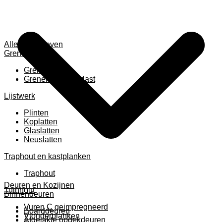
Alles weergeven
Grenen
Grenen B ruw
Grenen gevingerlast
Lijstwerk
Plinten
Koplatten
Glaslatten
Neuslatten
Traphout en kastplanken
Traphout
Deuren en Kozijnen
Tuinhout
Binnendeuren
Vuren C geimpregneerd
Boarddeuren
Vlonderplanken
Afgelakte opdekdeuren