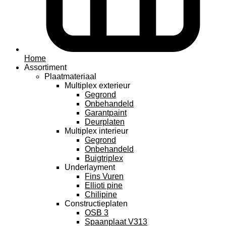
Home
Assortiment
Plaatmateriaal
Multiplex exterieur
Gegrond
Onbehandeld
Garantpaint
Deurplaten
Multiplex interieur
Gegrond
Onbehandeld
Buigtriplex
Underlayment
Fins Vuren
Ellioti pine
Chilipine
Constructieplaten
OSB 3
Spaanplaat V313