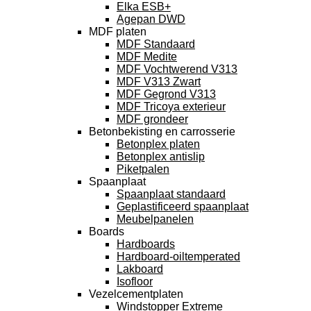
Elka ESB+
Agepan DWD
MDF platen
MDF Standaard
MDF Medite
MDF Vochtwerend V313
MDF V313 Zwart
MDF Gegrond V313
MDF Tricoya exterieur
MDF grondeer
Betonbekisting en carrosserie
Betonplex platen
Betonplex antislip
Piketpalen
Spaanplaat
Spaanplaat standaard
Geplastificeerd spaanplaat
Meubelpanelen
Boards
Hardboards
Hardboard-oiltemperated
Lakboard
Isofloor
Vezelcementplaten
Windstopper Extreme