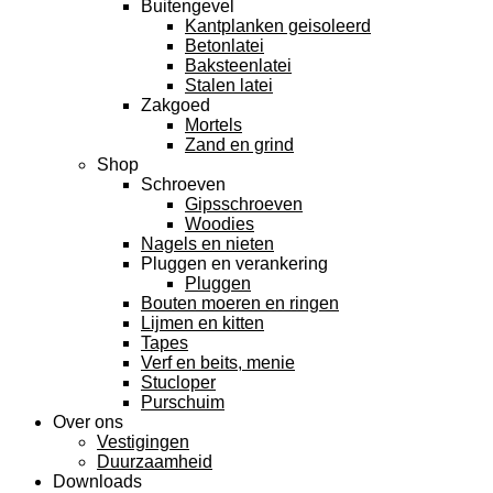
Buitengevel
Kantplanken geisoleerd
Betonlatei
Baksteenlatei
Stalen latei
Zakgoed
Mortels
Zand en grind
Shop
Schroeven
Gipsschroeven
Woodies
Nagels en nieten
Pluggen en verankering
Pluggen
Bouten moeren en ringen
Lijmen en kitten
Tapes
Verf en beits, menie
Stucloper
Purschuim
Over ons
Vestigingen
Duurzaamheid
Downloads