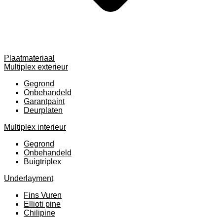
Plaatmateriaal
Multiplex exterieur
Gegrond
Onbehandeld
Garantpaint
Deurplaten
Multiplex interieur
Gegrond
Onbehandeld
Buigtriplex
Underlayment
Fins Vuren
Ellioti pine
Chilipine