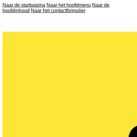
Naar de startpagina
Naar het hoofdmenu
Naar de
hoofdinhoud
Naar het contactformulier