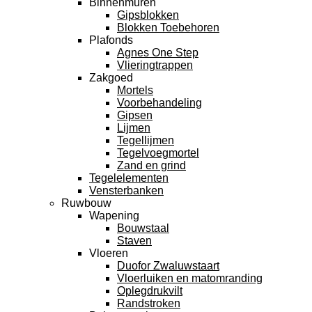
Binnenmuren
Gipsblokken
Blokken Toebehoren
Plafonds
Agnes One Step
Vlieringtrappen
Zakgoed
Mortels
Voorbehandeling
Gipsen
Lijmen
Tegellijmen
Tegelvoegmortel
Zand en grind
Tegelelementen
Vensterbanken
Ruwbouw
Wapening
Bouwstaal
Staven
Vloeren
Duofor Zwaluwstaart
Vloerluiken en matomranding
Oplegdrukvilt
Randstroken