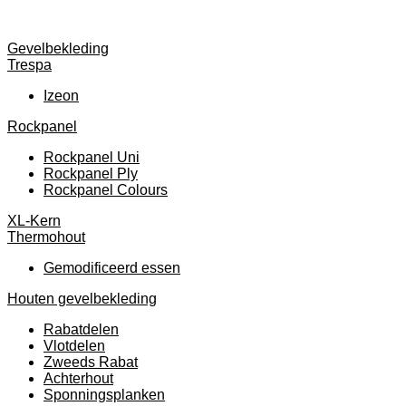
Gevelbekleding
Trespa
Izeon
Rockpanel
Rockpanel Uni
Rockpanel Ply
Rockpanel Colours
XL-Kern
Thermohout
Gemodificeerd essen
Houten gevelbekleding
Rabatdelen
Vlotdelen
Zweeds Rabat
Achterhout
Sponningsplanken