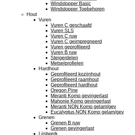
Windstopper Basic
Windstopper Toebehoren
Hout
Vuren
Vuren C geschaafd
Vuren SLS
Vuren C ruw
Vuren C geimpregneerd
Vuren geprofileerd
Vuren B ruw
Steigerdelen
Metselprofielen
Hardhout
Geprofileerd kozijnhout
Geprofileerd raamhout
Geprofileerd hardhout
Oregon Pine
Meranti Komo gevingerlast
Mahonie Komo gevingerlast
Meranti NON Komo gelam/gev
Eucalyptus NON Komo gelam/gev
Grenen
Grenen B ruw
Grenen gevingerlast
Lijstwerk