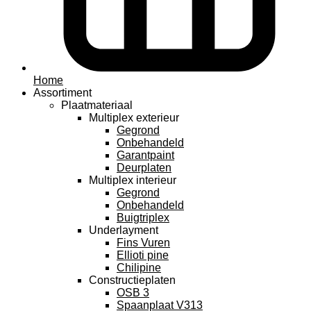
Home
Assortiment
Plaatmateriaal
Multiplex exterieur
Gegrond
Onbehandeld
Garantpaint
Deurplaten
Multiplex interieur
Gegrond
Onbehandeld
Buigtriplex
Underlayment
Fins Vuren
Ellioti pine
Chilipine
Constructieplaten
OSB 3
Spaanplaat V313