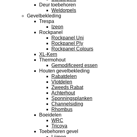
Deur toebehoren
Weldorpels
Gevelbekleding
Trespa
Izeon
Rockpanel
Rockpanel Uni
Rockpanel Ply
Rockpanel Colours
XL-Kern
Thermohout
Gemodificeerd essen
Houten gevelbekleding
Rabatdelen
Vlotdelen
Zweeds Rabat
Achterhout
Sponningsplanken
Channelsiding
Rhombus
Boeidelen
WRC
Tricoya
Toebehoren gevel
Lijmen