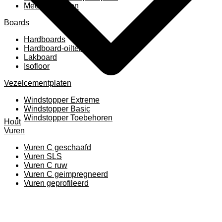
Meubelpanelen
Boards
Hardboards
Hardboard-oiltemperated
Lakboard
Isofloor
Vezelcementplaten
Windstopper Extreme
Windstopper Basic
Windstopper Toebehoren
Hout
Vuren
Vuren C geschaafd
Vuren SLS
Vuren C ruw
Vuren C geimpregneerd
Vuren geprofileerd