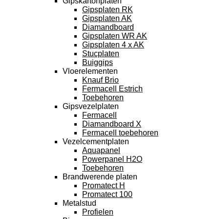
Gipskartonplaten
Gipsplaten RK
Gipsplaten AK
Diamandboard
Gipsplaten WR AK
Gipsplaten 4 x AK
Stucplaten
Buiggips
Vloerelementen
Knauf Brio
Fermacell Estrich
Toebehoren
Gipsvezelplaten
Fermacell
Diamandboard X
Fermacell toebehoren
Vezelcementplaten
Aquapanel
Powerpanel H2O
Toebehoren
Brandwerende platen
Promatect H
Promatect 100
Metalstud
Profielen