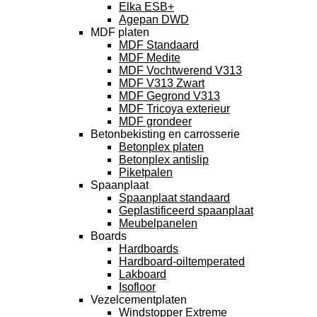
Elka ESB+
Agepan DWD
MDF platen
MDF Standaard
MDF Medite
MDF Vochtwerend V313
MDF V313 Zwart
MDF Gegrond V313
MDF Tricoya exterieur
MDF grondeer
Betonbekisting en carrosserie
Betonplex platen
Betonplex antislip
Piketpalen
Spaanplaat
Spaanplaat standaard
Geplastificeerd spaanplaat
Meubelpanelen
Boards
Hardboards
Hardboard-oiltemperated
Lakboard
Isofloor
Vezelcementplaten
Windstopper Extreme