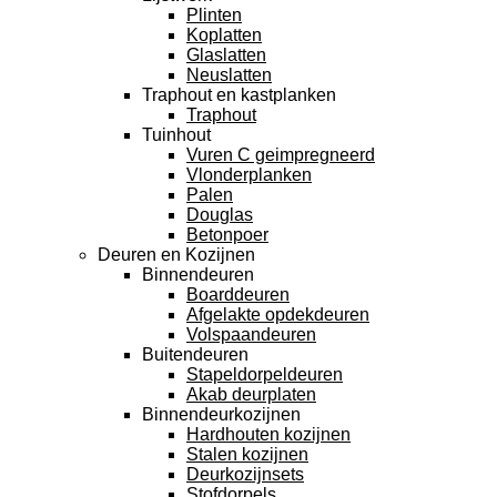
Plinten
Koplatten
Glaslatten
Neuslatten
Traphout en kastplanken
Traphout
Tuinhout
Vuren C geimpregneerd
Vlonderplanken
Palen
Douglas
Betonpoer
Deuren en Kozijnen
Binnendeuren
Boarddeuren
Afgelakte opdekdeuren
Volspaandeuren
Buitendeuren
Stapeldorpeldeuren
Akab deurplaten
Binnendeurkozijnen
Hardhouten kozijnen
Stalen kozijnen
Deurkozijnsets
Stofdorpels