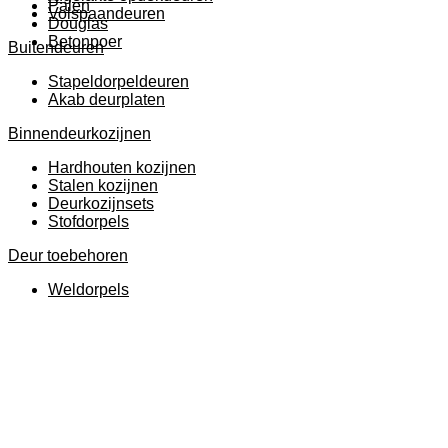
Palen
Volspaandeuren
Douglas
Betonpoer
Buitendeuren
Stapeldorpeldeuren
Akab deurplaten
Binnendeurkozijnen
Hardhouten kozijnen
Stalen kozijnen
Deurkozijnsets
Stofdorpels
Deur toebehoren
Weldorpels