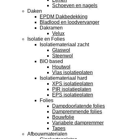
Schoeven en nagels
Daken
EPDM Dakbedekking
Bladlood en loodvervanger
Dakramen
Velux
Isolatie en Folies
Isolatiemateriaal zacht
Glaswol
Steenwol
BIO based
Houtwol
Vlas isolatieplaten
Isolatiemateriaal hard
XPS isolatieplaten
PIR isolatieplaten
EPS isolatieplaten
Folies
Dampdoorlatende folies
Dampremmende folies
Bouwfolie
Variabele dampremmer
Tapes
Afbouwmaterialen