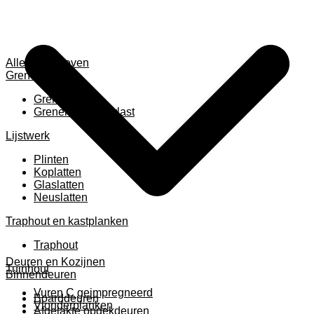
Alles weergeven
Grenen
Grenen B ruw
Grenen gevingerlast
Lijstwerk
Plinten
Koplatten
Glaslatten
Neuslatten
Traphout en kastplanken
Traphout
Deuren en Kozijnen
Tuinhout
Binnendeuren
Vuren C geimpregneerd
Boarddeuren
Vlonderplanken
Afgelakte opdekdeuren