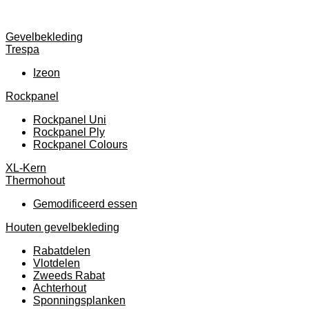
Gevelbekleding
Trespa
Izeon
Rockpanel
Rockpanel Uni
Rockpanel Ply
Rockpanel Colours
XL-Kern
Thermohout
Gemodificeerd essen
Houten gevelbekleding
Rabatdelen
Vlotdelen
Zweeds Rabat
Achterhout
Sponningsplanken