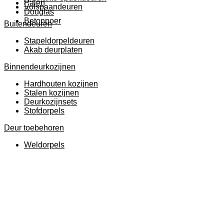
Palen
Volspaandeuren
Douglas
Betonpoer
Buitendeuren
Stapeldorpeldeuren
Akab deurplaten
Binnendeurkozijnen
Hardhouten kozijnen
Stalen kozijnen
Deurkozijnsets
Stofdorpels
Deur toebehoren
Weldorpels