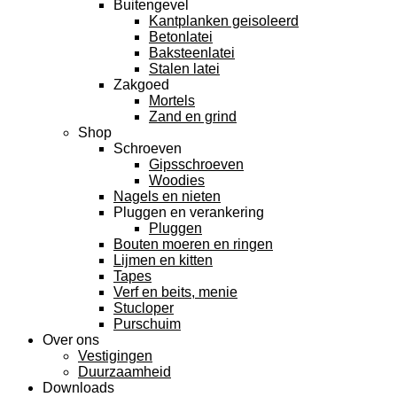
Buitengevel
Kantplanken geisoleerd
Betonlatei
Baksteenlatei
Stalen latei
Zakgoed
Mortels
Zand en grind
Shop
Schroeven
Gipsschroeven
Woodies
Nagels en nieten
Pluggen en verankering
Pluggen
Bouten moeren en ringen
Lijmen en kitten
Tapes
Verf en beits, menie
Stucloper
Purschuim
Over ons
Vestigingen
Duurzaamheid
Downloads