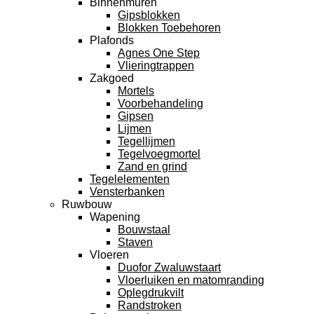
Binnenmuren
Gipsblokken
Blokken Toebehoren
Plafonds
Agnes One Step
Vlieringtrappen
Zakgoed
Mortels
Voorbehandeling
Gipsen
Lijmen
Tegellijmen
Tegelvoegmortel
Zand en grind
Tegelelementen
Vensterbanken
Ruwbouw
Wapening
Bouwstaal
Staven
Vloeren
Duofor Zwaluwstaart
Vloerluiken en matomranding
Oplegdrukvilt
Randstroken