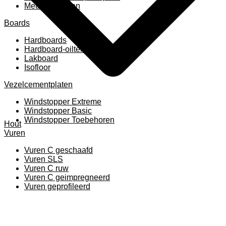
Meubelpanelen
Boards
Hardboards
Hardboard-oiltemperated
Lakboard
Isofloor
Vezelcementplaten
Windstopper Extreme
Windstopper Basic
Windstopper Toebehoren
Hout
Vuren
Vuren C geschaafd
Vuren SLS
Vuren C ruw
Vuren C geimpregneerd
Vuren geprofileerd