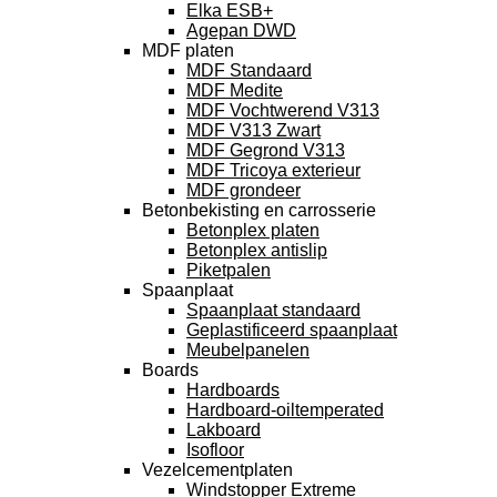
Elka ESB+
Agepan DWD
MDF platen
MDF Standaard
MDF Medite
MDF Vochtwerend V313
MDF V313 Zwart
MDF Gegrond V313
MDF Tricoya exterieur
MDF grondeer
Betonbekisting en carrosserie
Betonplex platen
Betonplex antislip
Piketpalen
Spaanplaat
Spaanplaat standaard
Geplastificeerd spaanplaat
Meubelpanelen
Boards
Hardboards
Hardboard-oiltemperated
Lakboard
Isofloor
Vezelcementplaten
Windstopper Extreme