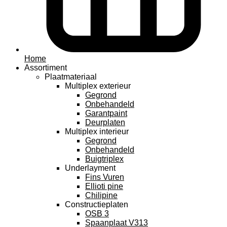
Home
Assortiment
Plaatmateriaal
Multiplex exterieur
Gegrond
Onbehandeld
Garantpaint
Deurplaten
Multiplex interieur
Gegrond
Onbehandeld
Buigtriplex
Underlayment
Fins Vuren
Ellioti pine
Chilipine
Constructieplaten
OSB 3
Spaanplaat V313