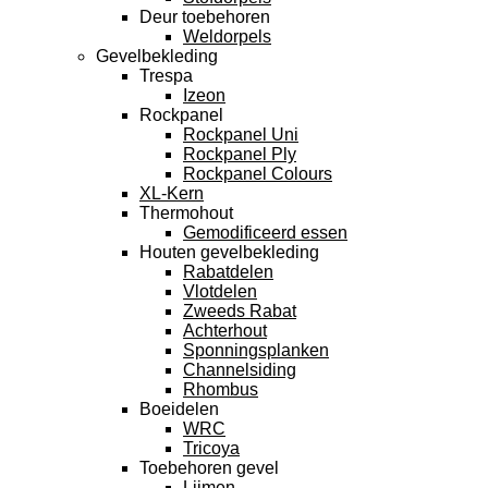
Deur toebehoren
Weldorpels
Gevelbekleding
Trespa
Izeon
Rockpanel
Rockpanel Uni
Rockpanel Ply
Rockpanel Colours
XL-Kern
Thermohout
Gemodificeerd essen
Houten gevelbekleding
Rabatdelen
Vlotdelen
Zweeds Rabat
Achterhout
Sponningsplanken
Channelsiding
Rhombus
Boeidelen
WRC
Tricoya
Toebehoren gevel
Lijmen