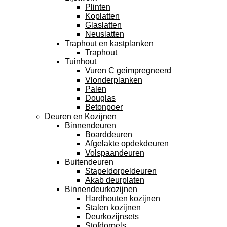
Plinten
Koplatten
Glaslatten
Neuslatten
Traphout en kastplanken
Traphout
Tuinhout
Vuren C geimpregneerd
Vlonderplanken
Palen
Douglas
Betonpoer
Deuren en Kozijnen
Binnendeuren
Boarddeuren
Afgelakte opdekdeuren
Volspaandeuren
Buitendeuren
Stapeldorpeldeuren
Akab deurplaten
Binnendeurkozijnen
Hardhouten kozijnen
Stalen kozijnen
Deurkozijnsets
Stofdorpels