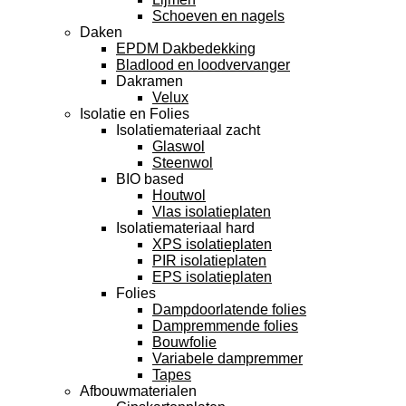
Schoeven en nagels
Daken
EPDM Dakbedekking
Bladlood en loodvervanger
Dakramen
Velux
Isolatie en Folies
Isolatiemateriaal zacht
Glaswol
Steenwol
BIO based
Houtwol
Vlas isolatieplaten
Isolatiemateriaal hard
XPS isolatieplaten
PIR isolatieplaten
EPS isolatieplaten
Folies
Dampdoorlatende folies
Dampremmende folies
Bouwfolie
Variabele dampremmer
Tapes
Afbouwmaterialen