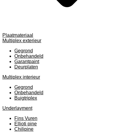
Plaatmateriaal
Multiplex exterieur
Gegrond
Onbehandeld
Garantpaint
Deurplaten
Multiplex interieur
Gegrond
Onbehandeld
Buigtriplex
Underlayment
Fins Vuren
Ellioti pine
Chilipine