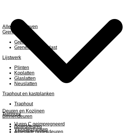
Alles weergeven
Grenen
Grenen B ruw
Grenen gevingerlast
Lijstwerk
Plinten
Koplatten
Glaslatten
Neuslatten
Traphout en kastplanken
Traphout
Deuren en Kozijnen
Tuinhout
Binnendeuren
Vuren C geimpregneerd
Boarddeuren
Vlonderplanken
Afgelakte opdekdeuren