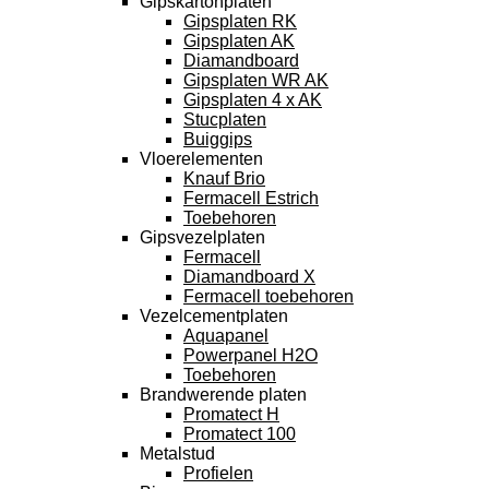
Gipskartonplaten
Gipsplaten RK
Gipsplaten AK
Diamandboard
Gipsplaten WR AK
Gipsplaten 4 x AK
Stucplaten
Buiggips
Vloerelementen
Knauf Brio
Fermacell Estrich
Toebehoren
Gipsvezelplaten
Fermacell
Diamandboard X
Fermacell toebehoren
Vezelcementplaten
Aquapanel
Powerpanel H2O
Toebehoren
Brandwerende platen
Promatect H
Promatect 100
Metalstud
Profielen