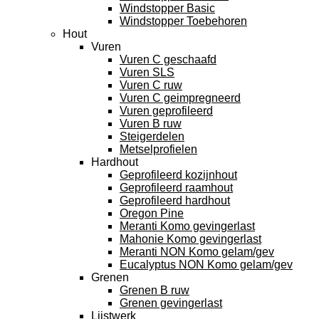
Windstopper Basic
Windstopper Toebehoren
Hout
Vuren
Vuren C geschaafd
Vuren SLS
Vuren C ruw
Vuren C geimpregneerd
Vuren geprofileerd
Vuren B ruw
Steigerdelen
Metselprofielen
Hardhout
Geprofileerd kozijnhout
Geprofileerd raamhout
Geprofileerd hardhout
Oregon Pine
Meranti Komo gevingerlast
Mahonie Komo gevingerlast
Meranti NON Komo gelam/gev
Eucalyptus NON Komo gelam/gev
Grenen
Grenen B ruw
Grenen gevingerlast
Lijstwerk