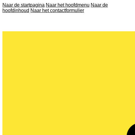
Naar de startpagina
Naar het hoofdmenu
Naar de
hoofdinhoud
Naar het contactformulier