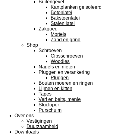
Buitengevel
Kantplanken geisoleerd
Betonlatei
Baksteenlatei
Stalen latei
Zakgoed
Mortels
Zand en grind
Shop
Schroeven
Gipsschroeven
Woodies
Nagels en nieten
Pluggen en verankering
Pluggen
Bouten moeren en ringen
Lijmen en kitten
Tapes
Verf en beits, menie
Stucloper
Purschuim
Over ons
Vestigingen
Duurzaamheid
Downloads