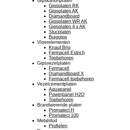
Gipskartonplaten
Gipsplaten RK
Gipsplaten AK
Diamandboard
Gipsplaten WR AK
Gipsplaten 4 x AK
Stucplaten
Buiggips
Vloerelementen
Knauf Brio
Fermacell Estrich
Toebehoren
Gipsvezelplaten
Fermacell
Diamandboard X
Fermacell toebehoren
Vezelcementplaten
Aquapanel
Powerpanel H2O
Toebehoren
Brandwerende platen
Promatect H
Promatect 100
Metalstud
Profielen