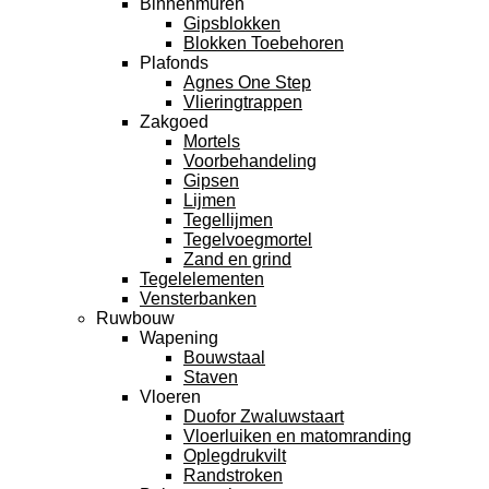
Binnenmuren
Gipsblokken
Blokken Toebehoren
Plafonds
Agnes One Step
Vlieringtrappen
Zakgoed
Mortels
Voorbehandeling
Gipsen
Lijmen
Tegellijmen
Tegelvoegmortel
Zand en grind
Tegelelementen
Vensterbanken
Ruwbouw
Wapening
Bouwstaal
Staven
Vloeren
Duofor Zwaluwstaart
Vloerluiken en matomranding
Oplegdrukvilt
Randstroken