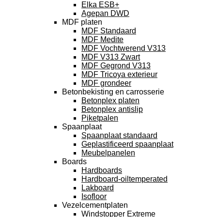
Elka ESB+
Agepan DWD
MDF platen
MDF Standaard
MDF Medite
MDF Vochtwerend V313
MDF V313 Zwart
MDF Gegrond V313
MDF Tricoya exterieur
MDF grondeer
Betonbekisting en carrosserie
Betonplex platen
Betonplex antislip
Piketpalen
Spaanplaat
Spaanplaat standaard
Geplastificeerd spaanplaat
Meubelpanelen
Boards
Hardboards
Hardboard-oiltemperated
Lakboard
Isofloor
Vezelcementplaten
Windstopper Extreme