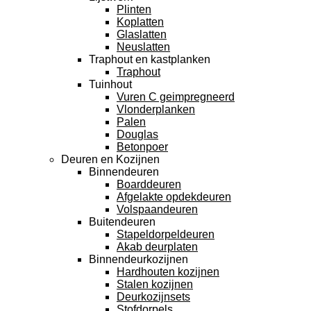
Plinten
Koplatten
Glaslatten
Neuslatten
Traphout en kastplanken
Traphout
Tuinhout
Vuren C geimpregneerd
Vlonderplanken
Palen
Douglas
Betonpoer
Deuren en Kozijnen
Binnendeuren
Boarddeuren
Afgelakte opdekdeuren
Volspaandeuren
Buitendeuren
Stapeldorpeldeuren
Akab deurplaten
Binnendeurkozijnen
Hardhouten kozijnen
Stalen kozijnen
Deurkozijnsets
Stofdorpels