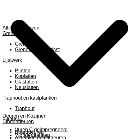
Alles weergeven
Grenen
Grenen B ruw
Grenen gevingerlast
Lijstwerk
Plinten
Koplatten
Glaslatten
Neuslatten
Traphout en kastplanken
Traphout
Deuren en Kozijnen
Tuinhout
Binnendeuren
Vuren C geimpregneerd
Boarddeuren
Vlonderplanken
Afgelakte opdekdeuren