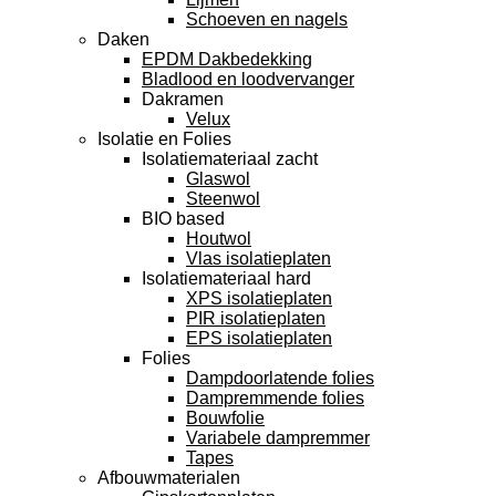
Schoeven en nagels
Daken
EPDM Dakbedekking
Bladlood en loodvervanger
Dakramen
Velux
Isolatie en Folies
Isolatiemateriaal zacht
Glaswol
Steenwol
BIO based
Houtwol
Vlas isolatieplaten
Isolatiemateriaal hard
XPS isolatieplaten
PIR isolatieplaten
EPS isolatieplaten
Folies
Dampdoorlatende folies
Dampremmende folies
Bouwfolie
Variabele dampremmer
Tapes
Afbouwmaterialen