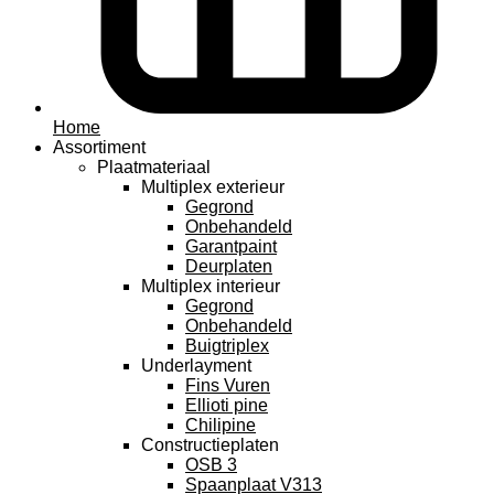
Home
Assortiment
Plaatmateriaal
Multiplex exterieur
Gegrond
Onbehandeld
Garantpaint
Deurplaten
Multiplex interieur
Gegrond
Onbehandeld
Buigtriplex
Underlayment
Fins Vuren
Ellioti pine
Chilipine
Constructieplaten
OSB 3
Spaanplaat V313