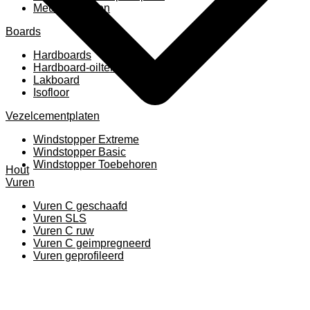
Meubelpanelen
Boards
Hardboards
Hardboard-oiltemperated
Lakboard
Isofloor
Vezelcementplaten
Windstopper Extreme
Windstopper Basic
Windstopper Toebehoren
Hout
Vuren
Vuren C geschaafd
Vuren SLS
Vuren C ruw
Vuren C geimpregneerd
Vuren geprofileerd