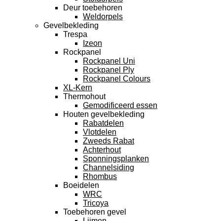
Deur toebehoren
Weldorpels
Gevelbekleding
Trespa
Izeon
Rockpanel
Rockpanel Uni
Rockpanel Ply
Rockpanel Colours
XL-Kern
Thermohout
Gemodificeerd essen
Houten gevelbekleding
Rabatdelen
Vlotdelen
Zweeds Rabat
Achterhout
Sponningsplanken
Channelsiding
Rhombus
Boeidelen
WRC
Tricoya
Toebehoren gevel
Lijmen