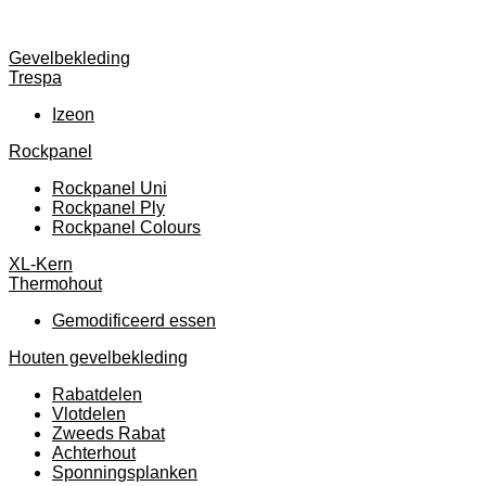
Gevelbekleding
Trespa
Izeon
Rockpanel
Rockpanel Uni
Rockpanel Ply
Rockpanel Colours
XL-Kern
Thermohout
Gemodificeerd essen
Houten gevelbekleding
Rabatdelen
Vlotdelen
Zweeds Rabat
Achterhout
Sponningsplanken