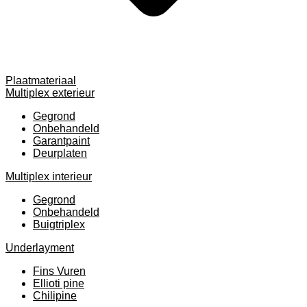
Plaatmateriaal
Multiplex exterieur
Gegrond
Onbehandeld
Garantpaint
Deurplaten
Multiplex interieur
Gegrond
Onbehandeld
Buigtriplex
Underlayment
Fins Vuren
Ellioti pine
Chilipine