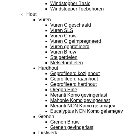
Windstopper Basic
Windstopper Toebehoren
Hout
Vuren
Vuren C geschaafd
Vuren SLS
Vuren C ruw
Vuren C geimpregneerd
Vuren geprofileerd
Vuren B ruw
Steigerdelen
Metselprofielen
Hardhout
Geprofileerd kozijnhout
Geprofileerd raamhout
Geprofileerd hardhout
Oregon Pine
Meranti Komo gevingerlast
Mahonie Komo gevingerlast
Meranti NON Komo gelam/gev
Eucalyptus NON Komo gelam/gev
Grenen
Grenen B ruw
Grenen gevingerlast
Lijstwerk