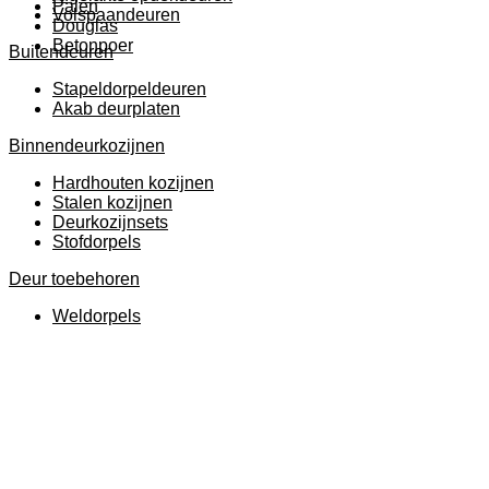
Palen
Volspaandeuren
Douglas
Betonpoer
Buitendeuren
Stapeldorpeldeuren
Akab deurplaten
Binnendeurkozijnen
Hardhouten kozijnen
Stalen kozijnen
Deurkozijnsets
Stofdorpels
Deur toebehoren
Weldorpels