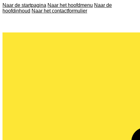
Naar de startpagina
Naar het hoofdmenu
Naar de
hoofdinhoud
Naar het contactformulier