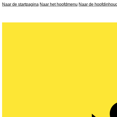
Naar de startpagina
Naar het hoofdmenu
Naar de hoofdinhou