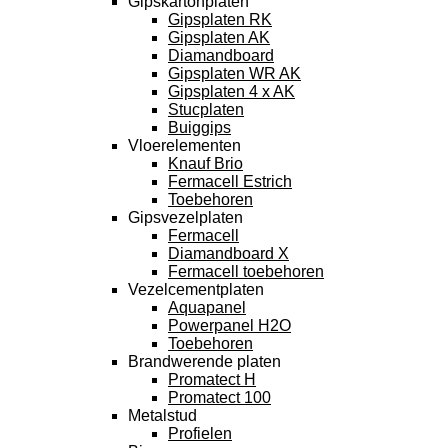
Gipskartonplaten
Gipsplaten RK
Gipsplaten AK
Diamandboard
Gipsplaten WR AK
Gipsplaten 4 x AK
Stucplaten
Buiggips
Vloerelementen
Knauf Brio
Fermacell Estrich
Toebehoren
Gipsvezelplaten
Fermacell
Diamandboard X
Fermacell toebehoren
Vezelcementplaten
Aquapanel
Powerpanel H2O
Toebehoren
Brandwerende platen
Promatect H
Promatect 100
Metalstud
Profielen