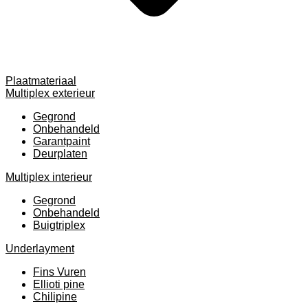
Plaatmateriaal
Multiplex exterieur
Gegrond
Onbehandeld
Garantpaint
Deurplaten
Multiplex interieur
Gegrond
Onbehandeld
Buigtriplex
Underlayment
Fins Vuren
Ellioti pine
Chilipine