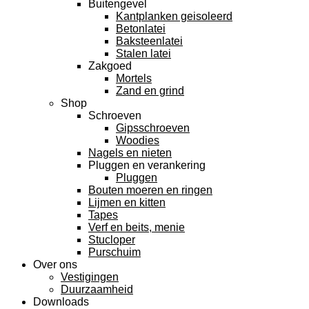
Buitengevel
Kantplanken geisoleerd
Betonlatei
Baksteenlatei
Stalen latei
Zakgoed
Mortels
Zand en grind
Shop
Schroeven
Gipsschroeven
Woodies
Nagels en nieten
Pluggen en verankering
Pluggen
Bouten moeren en ringen
Lijmen en kitten
Tapes
Verf en beits, menie
Stucloper
Purschuim
Over ons
Vestigingen
Duurzaamheid
Downloads