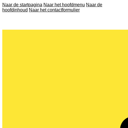
Naar de startpagina
Naar het hoofdmenu
Naar de
hoofdinhoud
Naar het contactformulier