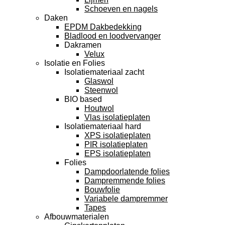
Schoeven en nagels
Daken
EPDM Dakbedekking
Bladlood en loodvervanger
Dakramen
Velux
Isolatie en Folies
Isolatiemateriaal zacht
Glaswol
Steenwol
BIO based
Houtwol
Vlas isolatieplaten
Isolatiemateriaal hard
XPS isolatieplaten
PIR isolatieplaten
EPS isolatieplaten
Folies
Dampdoorlatende folies
Dampremmende folies
Bouwfolie
Variabele dampremmer
Tapes
Afbouwmaterialen