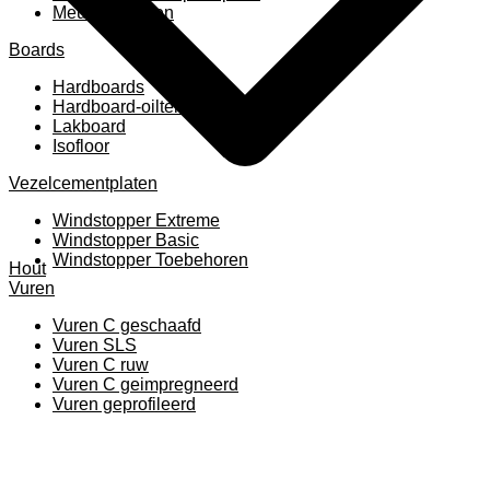
Meubelpanelen
Boards
Hardboards
Hardboard-oiltemperated
Lakboard
Isofloor
Vezelcementplaten
Windstopper Extreme
Windstopper Basic
Windstopper Toebehoren
Hout
Vuren
Vuren C geschaafd
Vuren SLS
Vuren C ruw
Vuren C geimpregneerd
Vuren geprofileerd