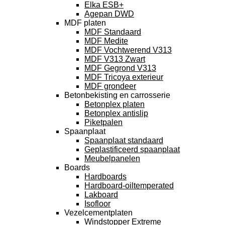
Elka ESB+
Agepan DWD
MDF platen
MDF Standaard
MDF Medite
MDF Vochtwerend V313
MDF V313 Zwart
MDF Gegrond V313
MDF Tricoya exterieur
MDF grondeer
Betonbekisting en carrosserie
Betonplex platen
Betonplex antislip
Piketpalen
Spaanplaat
Spaanplaat standaard
Geplastificeerd spaanplaat
Meubelpanelen
Boards
Hardboards
Hardboard-oiltemperated
Lakboard
Isofloor
Vezelcementplaten
Windstopper Extreme