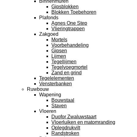
Binnenmuren
Gipsblokken
Blokken Toebehoren
Plafonds
Agnes One Step
Vlieringtrappen
Zakgoed
Mortels
Voorbehandeling
Gipsen
Lijmen
Tegellijmen
Tegelvoegmortel
Zand en grind
Tegelelementen
Vensterbanken
Ruwbouw
Wapening
Bouwstaal
Staven
Vloeren
Duofor Zwaluwstaart
Vloerluiken en matomranding
Oplegdrukvilt
Randstroken