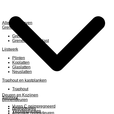
Alles weergeven
Grenen
Grenen B ruw
Grenen gevingerlast
Lijstwerk
Plinten
Koplatten
Glaslatten
Neuslatten
Traphout en kastplanken
Traphout
Deuren en Kozijnen
Tuinhout
Binnendeuren
Vuren C geimpregneerd
Boarddeuren
Vlonderplanken
Afgelakte opdekdeuren