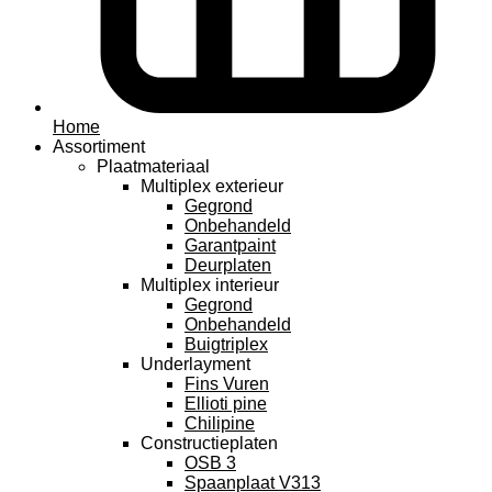
Home
Assortiment
Plaatmateriaal
Multiplex exterieur
Gegrond
Onbehandeld
Garantpaint
Deurplaten
Multiplex interieur
Gegrond
Onbehandeld
Buigtriplex
Underlayment
Fins Vuren
Ellioti pine
Chilipine
Constructieplaten
OSB 3
Spaanplaat V313