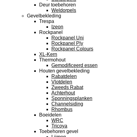
Deur toebehoren
Weldorpels
Gevelbekleding
Trespa
Izeon
Rockpanel
Rockpanel Uni
Rockpanel Ply
Rockpanel Colours
XL-Kern
Thermohout
Gemodificeerd essen
Houten gevelbekleding
Rabatdelen
Vlotdelen
Zweeds Rabat
Achterhout
Sponningsplanken
Channelsiding
Rhombus
Boeidelen
WRC
Tricoya
Toebehoren gevel
Lijmen