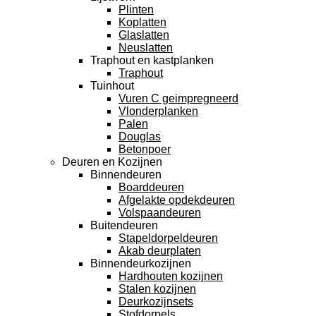
Plinten
Koplatten
Glaslatten
Neuslatten
Traphout en kastplanken
Traphout
Tuinhout
Vuren C geimpregneerd
Vlonderplanken
Palen
Douglas
Betonpoer
Deuren en Kozijnen
Binnendeuren
Boarddeuren
Afgelakte opdekdeuren
Volspaandeuren
Buitendeuren
Stapeldorpeldeuren
Akab deurplaten
Binnendeurkozijnen
Hardhouten kozijnen
Stalen kozijnen
Deurkozijnsets
Stofdorpels