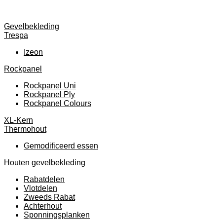
Gevelbekleding
Trespa
Izeon
Rockpanel
Rockpanel Uni
Rockpanel Ply
Rockpanel Colours
XL-Kern
Thermohout
Gemodificeerd essen
Houten gevelbekleding
Rabatdelen
Vlotdelen
Zweeds Rabat
Achterhout
Sponningsplanken