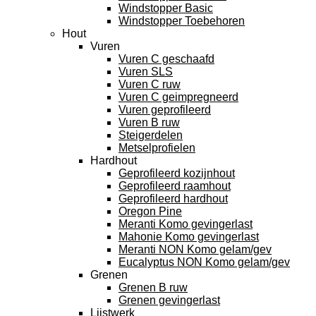
Windstopper Basic
Windstopper Toebehoren
Hout
Vuren
Vuren C geschaafd
Vuren SLS
Vuren C ruw
Vuren C geimpregneerd
Vuren geprofileerd
Vuren B ruw
Steigerdelen
Metselprofielen
Hardhout
Geprofileerd kozijnhout
Geprofileerd raamhout
Geprofileerd hardhout
Oregon Pine
Meranti Komo gevingerlast
Mahonie Komo gevingerlast
Meranti NON Komo gelam/gev
Eucalyptus NON Komo gelam/gev
Grenen
Grenen B ruw
Grenen gevingerlast
Lijstwerk