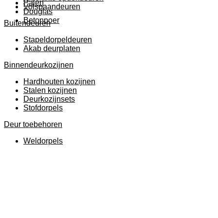
Palen
Volspaandeuren
Douglas
Betonpoer
Buitendeuren
Stapeldorpeldeuren
Akab deurplaten
Binnendeurkozijnen
Hardhouten kozijnen
Stalen kozijnen
Deurkozijnsets
Stofdorpels
Deur toebehoren
Weldorpels