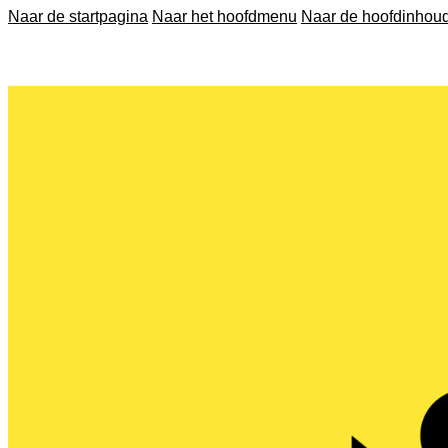
Naar de startpagina
Naar het hoofdmenu
Naar de hoofdinhou