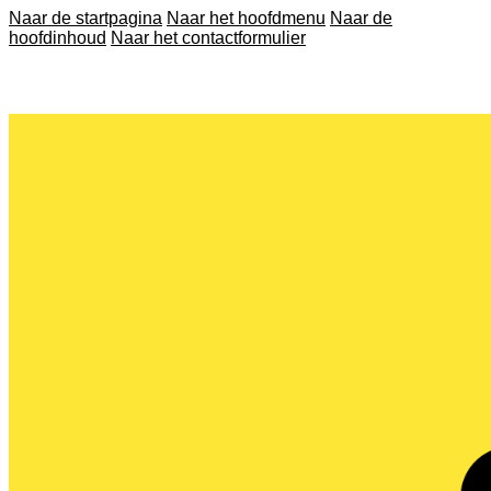
Naar de startpagina
Naar het hoofdmenu
Naar de
hoofdinhoud
Naar het contactformulier