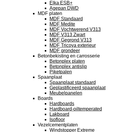
Elka ESB+
Agepan DWD
MDF platen
MDF Standaard
MDF Medite
MDF Vochtwerend V313
MDF V313 Zwart
MDF Gegrond V313
MDF Tricoya exterieur
MDF grondeer
Betonbekisting en carrosserie
Betonplex platen
Betonplex antislip
Piketpalen
Spaanplaat
Spaanplaat standaard
Geplastificeerd spaanplaat
Meubelpanelen
Boards
Hardboards
Hardboard-oiltemperated
Lakboard
Isofloor
Vezelcementplaten
Windstopper Extreme