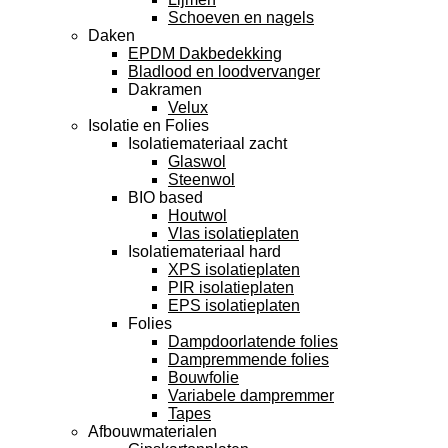
Schoeven en nagels
Daken
EPDM Dakbedekking
Bladlood en loodvervanger
Dakramen
Velux
Isolatie en Folies
Isolatiemateriaal zacht
Glaswol
Steenwol
BIO based
Houtwol
Vlas isolatieplaten
Isolatiemateriaal hard
XPS isolatieplaten
PIR isolatieplaten
EPS isolatieplaten
Folies
Dampdoorlatende folies
Dampremmende folies
Bouwfolie
Variabele dampremmer
Tapes
Afbouwmaterialen