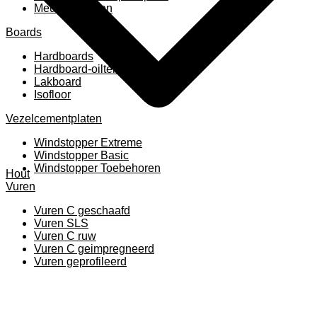
Meubelpanelen
Boards
Hardboards
Hardboard-oiltemperated
Lakboard
Isofloor
Vezelcementplaten
Windstopper Extreme
Windstopper Basic
Windstopper Toebehoren
Hout
Vuren
Vuren C geschaafd
Vuren SLS
Vuren C ruw
Vuren C geimpregneerd
Vuren geprofileerd