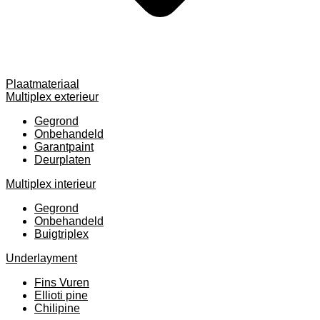
Plaatmateriaal
Multiplex exterieur
Gegrond
Onbehandeld
Garantpaint
Deurplaten
Multiplex interieur
Gegrond
Onbehandeld
Buigtriplex
Underlayment
Fins Vuren
Ellioti pine
Chilipine