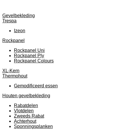
Gevelbekleding
Trespa
Izeon
Rockpanel
Rockpanel Uni
Rockpanel Ply
Rockpanel Colours
XL-Kern
Thermohout
Gemodificeerd essen
Houten gevelbekleding
Rabatdelen
Vlotdelen
Zweeds Rabat
Achterhout
Sponningsplanken