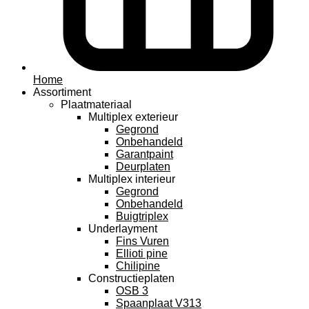
Home
Assortiment
Plaatmateriaal
Multiplex exterieur
Gegrond
Onbehandeld
Garantpaint
Deurplaten
Multiplex interieur
Gegrond
Onbehandeld
Buigtriplex
Underlayment
Fins Vuren
Ellioti pine
Chilipine
Constructieplaten
OSB 3
Spaanplaat V313