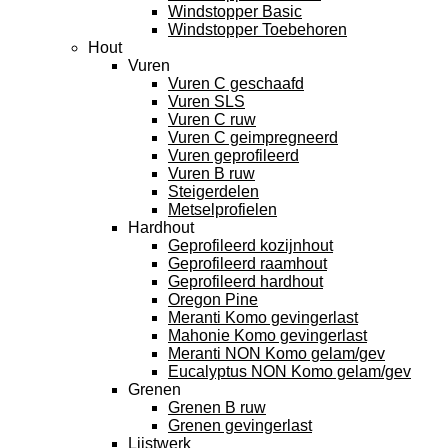
Windstopper Basic
Windstopper Toebehoren
Hout
Vuren
Vuren C geschaafd
Vuren SLS
Vuren C ruw
Vuren C geimpregneerd
Vuren geprofileerd
Vuren B ruw
Steigerdelen
Metselprofielen
Hardhout
Geprofileerd kozijnhout
Geprofileerd raamhout
Geprofileerd hardhout
Oregon Pine
Meranti Komo gevingerlast
Mahonie Komo gevingerlast
Meranti NON Komo gelam/gev
Eucalyptus NON Komo gelam/gev
Grenen
Grenen B ruw
Grenen gevingerlast
Lijstwerk