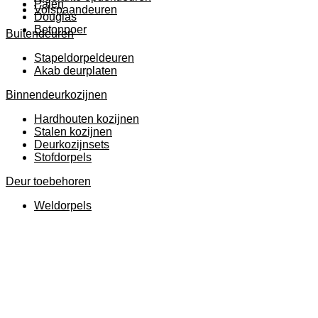
Palen
Volspaandeuren
Douglas
Betonpoer
Buitendeuren
Stapeldorpeldeuren
Akab deurplaten
Binnendeurkozijnen
Hardhouten kozijnen
Stalen kozijnen
Deurkozijnsets
Stofdorpels
Deur toebehoren
Weldorpels