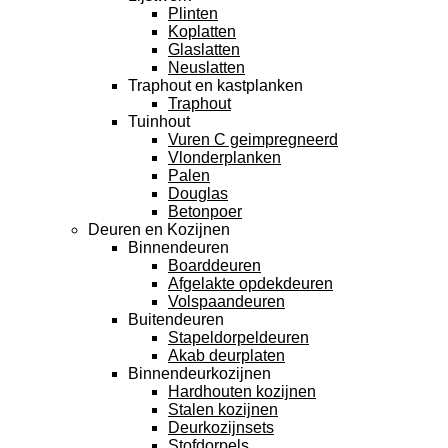
Plinten
Koplatten
Glaslatten
Neuslatten
Traphout en kastplanken
Traphout
Tuinhout
Vuren C geimpregneerd
Vlonderplanken
Palen
Douglas
Betonpoer
Deuren en Kozijnen
Binnendeuren
Boarddeuren
Afgelakte opdekdeuren
Volspaandeuren
Buitendeuren
Stapeldorpeldeuren
Akab deurplaten
Binnendeurkozijnen
Hardhouten kozijnen
Stalen kozijnen
Deurkozijnsets
Stofdorpels