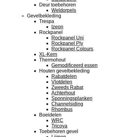
Deur toebehoren
Weldorpels
Gevelbekleding
Trespa
Izeon
Rockpanel
Rockpanel Uni
Rockpanel Ply
Rockpanel Colours
XL-Kern
Thermohout
Gemodificeerd essen
Houten gevelbekleding
Rabatdelen
Vlotdelen
Zweeds Rabat
Achterhout
Sponningsplanken
Channelsiding
Rhombus
Boeidelen
WRC
Tricoya
Toebehoren gevel
Lijmen