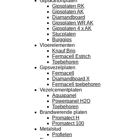
Gipskartonplaten
Gipsplaten RK
Gipsplaten AK
Diamandboard
Gipsplaten WR AK
Gipsplaten 4 x AK
Stucplaten
Buiggips
Vloerelementen
Knauf Brio
Fermacell Estrich
Toebehoren
Gipsvezelplaten
Fermacell
Diamandboard X
Fermacell toebehoren
Vezelcementplaten
Aquapanel
Powerpanel H2O
Toebehoren
Brandwerende platen
Promatect H
Promatect 100
Metalstud
Profielen