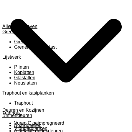
Alles weergeven
Grenen
Grenen B ruw
Grenen gevingerlast
Lijstwerk
Plinten
Koplatten
Glaslatten
Neuslatten
Traphout en kastplanken
Traphout
Deuren en Kozijnen
Tuinhout
Binnendeuren
Vuren C geimpregneerd
Boarddeuren
Vlonderplanken
Afgelakte opdekdeuren