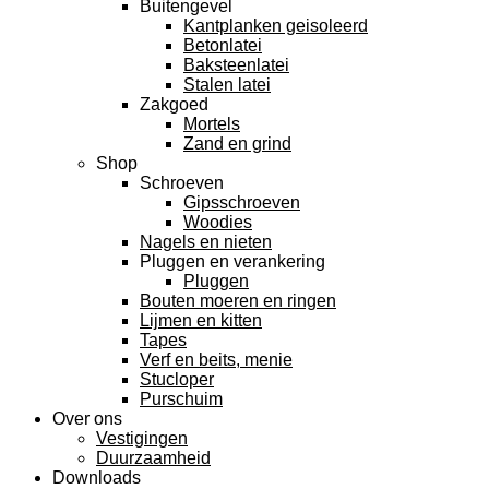
Buitengevel
Kantplanken geisoleerd
Betonlatei
Baksteenlatei
Stalen latei
Zakgoed
Mortels
Zand en grind
Shop
Schroeven
Gipsschroeven
Woodies
Nagels en nieten
Pluggen en verankering
Pluggen
Bouten moeren en ringen
Lijmen en kitten
Tapes
Verf en beits, menie
Stucloper
Purschuim
Over ons
Vestigingen
Duurzaamheid
Downloads