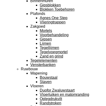
Binnenmuren
Gipsblokken
Blokken Toebehoren
Plafonds
Agnes One Step
Vlieringtrappen
Zakgoed
Mortels
Voorbehandeling
Gipsen
Lijmen
Tegellijmen
Tegelvoegmortel
Zand en grind
Tegelelementen
Vensterbanken
Ruwbouw
Wapening
Bouwstaal
Staven
Vloeren
Duofor Zwaluwstaart
Vloerluiken en matomranding
Oplegdrukvilt
Randstroken