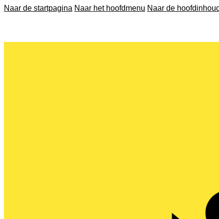
Naar de startpagina
Naar het hoofdmenu
Naar de hoofdinhou