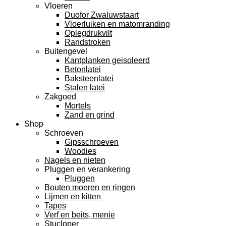
Vloeren
Duofor Zwaluwstaart
Vloerluiken en matomranding
Oplegdrukvilt
Randstroken
Buitengevel
Kantplanken geisoleerd
Betonlatei
Baksteenlatei
Stalen latei
Zakgoed
Mortels
Zand en grind
Shop
Schroeven
Gipsschroeven
Woodies
Nagels en nieten
Pluggen en verankering
Pluggen
Bouten moeren en ringen
Lijmen en kitten
Tapes
Verf en beits, menie
Stucloper