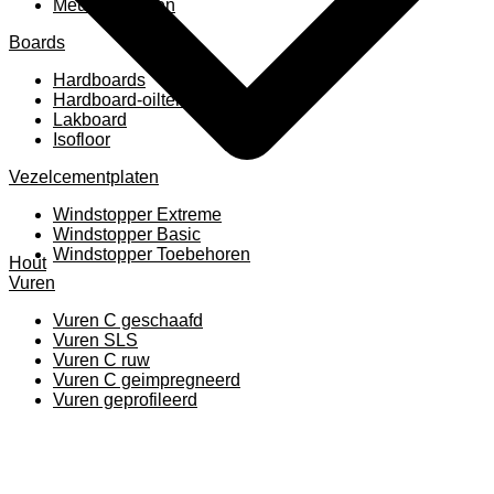
Meubelpanelen
Boards
Hardboards
Hardboard-oiltemperated
Lakboard
Isofloor
Vezelcementplaten
Windstopper Extreme
Windstopper Basic
Windstopper Toebehoren
Hout
Vuren
Vuren C geschaafd
Vuren SLS
Vuren C ruw
Vuren C geimpregneerd
Vuren geprofileerd