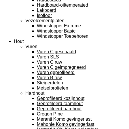
Hardboard-oiltemperated
Lakboard
Isofloor
Vezelcementplaten
Windstopper Extreme
Windstopper Basic
Windstopper Toebehoren
Hout
Vuren
Vuren C geschaafd
Vuren SLS
Vuren C ruw
Vuren C geimpregneerd
Vuren geprofileerd
Vuren B ruw
Steigerdelen
Metselprofielen
Hardhout
Geprofileerd kozijnhout
Geprofileerd raamhout
Geprofileerd hardhout
Oregon Pine
Meranti Komo gevingerlast
Mahonie Komo gevingerlast