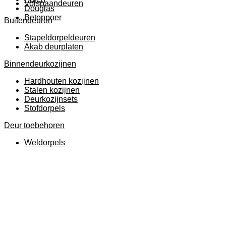
Volspaandeuren
Douglas
Betonpoer
Buitendeuren
Stapeldorpeldeuren
Akab deurplaten
Binnendeurkozijnen
Hardhouten kozijnen
Stalen kozijnen
Deurkozijnsets
Stofdorpels
Deur toebehoren
Weldorpels