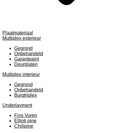
Plaatmateriaal
Multiplex exterieur
Gegrond
Onbehandeld
Garantpaint
Deurplaten
Multiplex interieur
Gegrond
Onbehandeld
Buigtriplex
Underlayment
Fins Vuren
Ellioti pine
Chilipine