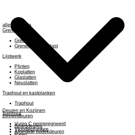
alle anzeigen
Grenen
Grenen B ruw
Grenen gevingerlast
Lijstwerk
Plinten
Koplatten
Glaslatten
Neuslatten
Traphout en kastplanken
Traphout
Deuren en Kozijnen
Tuinhout
Binnendeuren
Vuren C geimpregneerd
Boarddeuren
Vlonderplanken
Afgelakte opdekdeuren
Palen