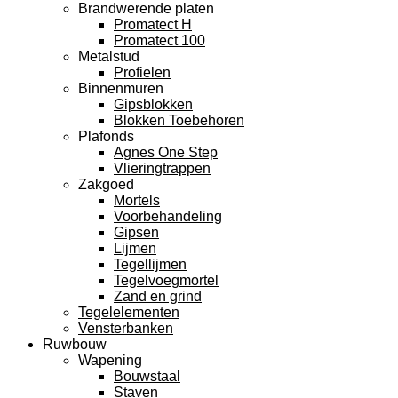
Brandwerende platen
Promatect H
Promatect 100
Metalstud
Profielen
Binnenmuren
Gipsblokken
Blokken Toebehoren
Plafonds
Agnes One Step
Vlieringtrappen
Zakgoed
Mortels
Voorbehandeling
Gipsen
Lijmen
Tegellijmen
Tegelvoegmortel
Zand en grind
Tegelelementen
Vensterbanken
Ruwbouw
Wapening
Bouwstaal
Staven