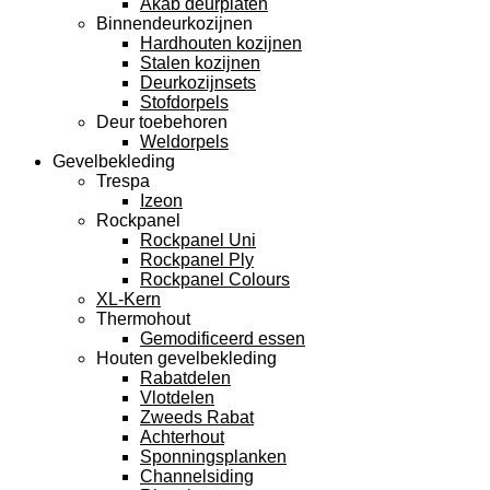
Akab deurplaten
Binnendeurkozijnen
Hardhouten kozijnen
Stalen kozijnen
Deurkozijnsets
Stofdorpels
Deur toebehoren
Weldorpels
Gevelbekleding
Trespa
Izeon
Rockpanel
Rockpanel Uni
Rockpanel Ply
Rockpanel Colours
XL-Kern
Thermohout
Gemodificeerd essen
Houten gevelbekleding
Rabatdelen
Vlotdelen
Zweeds Rabat
Achterhout
Sponningsplanken
Channelsiding