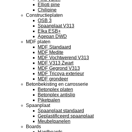
Ellioti pine
Chilipine
Constructieplaten
OSB 3
Spaanplaat V313
Elka ESB+
Agepan DWD
MDF platen
MDF Standaard
MDF Medite
MDF Vochtwerend V313
MDF V313 Zwart
MDF Gegrond V313
MDF Tricoya exterieur
MDF grondeer
Betonbekisting en carrosserie
Betonplex platen
Betonplex antislip
Piketpalen
Spaanplaat
Spaanplaat standaard
Geplastificeerd spaanplaat
Meubelpanelen
Boards
Hardboards