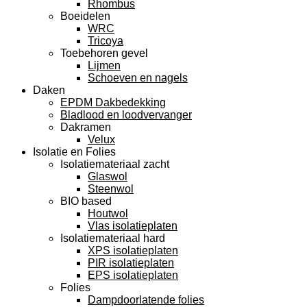
Rhombus
Boeidelen
WRC
Tricoya
Toebehoren gevel
Lijmen
Schoeven en nagels
Daken
EPDM Dakbedekking
Bladlood en loodvervanger
Dakramen
Velux
Isolatie en Folies
Isolatiemateriaal zacht
Glaswol
Steenwol
BIO based
Houtwol
Vlas isolatieplaten
Isolatiemateriaal hard
XPS isolatieplaten
PIR isolatieplaten
EPS isolatieplaten
Folies
Dampdoorlatende folies