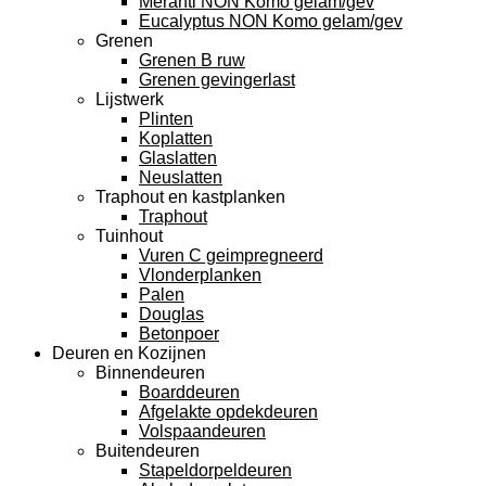
Meranti NON Komo gelam/gev
Eucalyptus NON Komo gelam/gev
Grenen
Grenen B ruw
Grenen gevingerlast
Lijstwerk
Plinten
Koplatten
Glaslatten
Neuslatten
Traphout en kastplanken
Traphout
Tuinhout
Vuren C geimpregneerd
Vlonderplanken
Palen
Douglas
Betonpoer
Deuren en Kozijnen
Binnendeuren
Boarddeuren
Afgelakte opdekdeuren
Volspaandeuren
Buitendeuren
Stapeldorpeldeuren