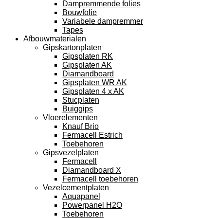
Dampremmende folies
Bouwfolie
Variabele dampremmer
Tapes
Afbouwmaterialen
Gipskartonplaten
Gipsplaten RK
Gipsplaten AK
Diamandboard
Gipsplaten WR AK
Gipsplaten 4 x AK
Stucplaten
Buiggips
Vloerelementen
Knauf Brio
Fermacell Estrich
Toebehoren
Gipsvezelplaten
Fermacell
Diamandboard X
Fermacell toebehoren
Vezelcementplaten
Aquapanel
Powerpanel H2O
Toebehoren