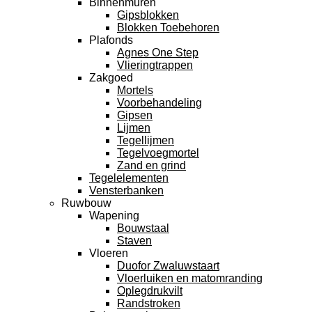
Binnenmuren
Gipsblokken
Blokken Toebehoren
Plafonds
Agnes One Step
Vlieringtrappen
Zakgoed
Mortels
Voorbehandeling
Gipsen
Lijmen
Tegellijmen
Tegelvoegmortel
Zand en grind
Tegelelementen
Vensterbanken
Ruwbouw
Wapening
Bouwstaal
Staven
Vloeren
Duofor Zwaluwstaart
Vloerluiken en matomranding
Oplegdrukvilt
Randstroken