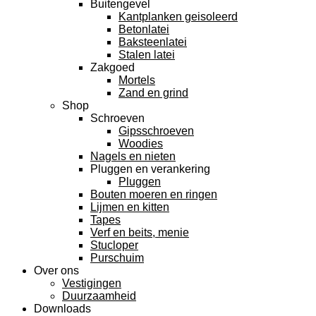
Buitengevel
Kantplanken geisoleerd
Betonlatei
Baksteenlatei
Stalen latei
Zakgoed
Mortels
Zand en grind
Shop
Schroeven
Gipsschroeven
Woodies
Nagels en nieten
Pluggen en verankering
Pluggen
Bouten moeren en ringen
Lijmen en kitten
Tapes
Verf en beits, menie
Stucloper
Purschuim
Over ons
Vestigingen
Duurzaamheid
Downloads