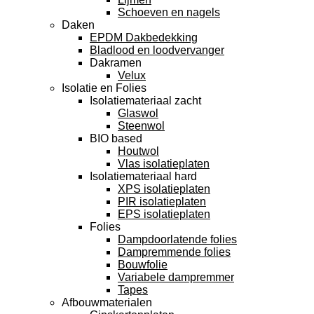
Schoeven en nagels
Daken
EPDM Dakbedekking
Bladlood en loodvervanger
Dakramen
Velux
Isolatie en Folies
Isolatiemateriaal zacht
Glaswol
Steenwol
BIO based
Houtwol
Vlas isolatieplaten
Isolatiemateriaal hard
XPS isolatieplaten
PIR isolatieplaten
EPS isolatieplaten
Folies
Dampdoorlatende folies
Dampremmende folies
Bouwfolie
Variabele dampremmer
Tapes
Afbouwmaterialen