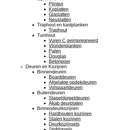
Plinten
Koplatten
Glaslatten
Neuslatten
Traphout en kastplanken
Traphout
Tuinhout
Vuren C geimpregneerd
Vlonderplanken
Palen
Douglas
Betonpoer
Deuren en Kozijnen
Binnendeuren
Boarddeuren
Afgelakte opdekdeuren
Volspaandeuren
Buitendeuren
Stapeldorpeldeuren
Akab deurplaten
Binnendeurkozijnen
Hardhouten kozijnen
Stalen kozijnen
Deurkozijnsets
Stofdorpels