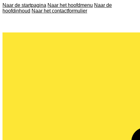
Naar de startpagina
Naar het hoofdmenu
Naar de
hoofdinhoud
Naar het contactformulier