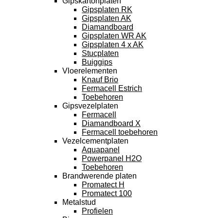
Gipskartonplaten
Gipsplaten RK
Gipsplaten AK
Diamandboard
Gipsplaten WR AK
Gipsplaten 4 x AK
Stucplaten
Buiggips
Vloerelementen
Knauf Brio
Fermacell Estrich
Toebehoren
Gipsvezelplaten
Fermacell
Diamandboard X
Fermacell toebehoren
Vezelcementplaten
Aquapanel
Powerpanel H2O
Toebehoren
Brandwerende platen
Promatect H
Promatect 100
Metalstud
Profielen