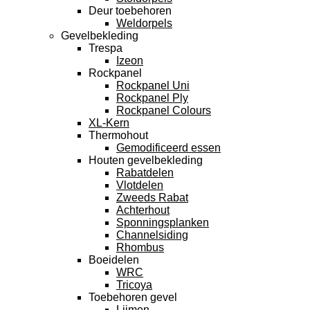
Deur toebehoren
Weldorpels
Gevelbekleding
Trespa
Izeon
Rockpanel
Rockpanel Uni
Rockpanel Ply
Rockpanel Colours
XL-Kern
Thermohout
Gemodificeerd essen
Houten gevelbekleding
Rabatdelen
Vlotdelen
Zweeds Rabat
Achterhout
Sponningsplanken
Channelsiding
Rhombus
Boeidelen
WRC
Tricoya
Toebehoren gevel
Lijmen