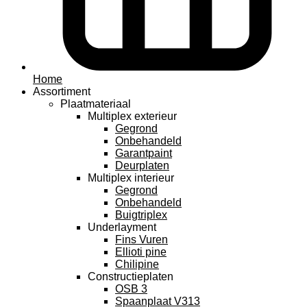
Home
Assortiment
Plaatmateriaal
Multiplex exterieur
Gegrond
Onbehandeld
Garantpaint
Deurplaten
Multiplex interieur
Gegrond
Onbehandeld
Buigtriplex
Underlayment
Fins Vuren
Ellioti pine
Chilipine
Constructieplaten
OSB 3
Spaanplaat V313