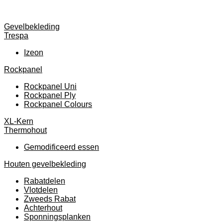
Gevelbekleding
Trespa
Izeon
Rockpanel
Rockpanel Uni
Rockpanel Ply
Rockpanel Colours
XL-Kern
Thermohout
Gemodificeerd essen
Houten gevelbekleding
Rabatdelen
Vlotdelen
Zweeds Rabat
Achterhout
Sponningsplanken