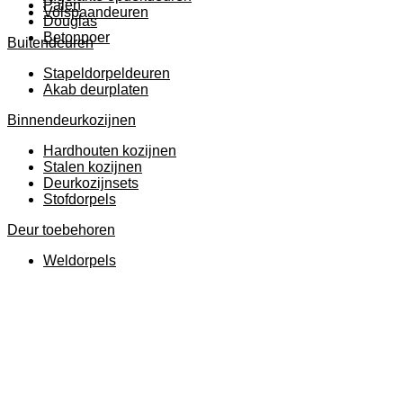
Palen
Volspaandeuren
Douglas
Betonpoer
Buitendeuren
Stapeldorpeldeuren
Akab deurplaten
Binnendeurkozijnen
Hardhouten kozijnen
Stalen kozijnen
Deurkozijnsets
Stofdorpels
Deur toebehoren
Weldorpels