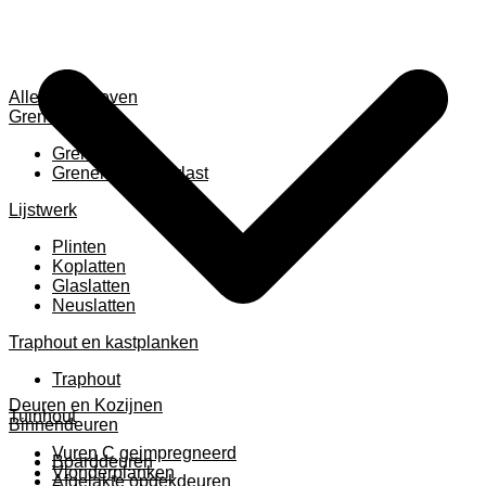
Alles weergeven
Grenen
Grenen B ruw
Grenen gevingerlast
Lijstwerk
Plinten
Koplatten
Glaslatten
Neuslatten
Traphout en kastplanken
Traphout
Deuren en Kozijnen
Tuinhout
Binnendeuren
Vuren C geimpregneerd
Boarddeuren
Vlonderplanken
Afgelakte opdekdeuren