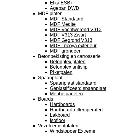
Elka ESB+
Agepan DWD
MDF platen
MDF Standaard
MDF Medite
MDF Vochtwerend V313
MDF V313 Zwart
MDF Gegrond V313
MDF Tricoya exterieur
MDF grondeer
Betonbekisting en carrosserie
Betonplex platen
Betonplex antislip
Piketpalen
Spaanplaat
Spaanplaat standaard
Geplastificeerd spaanplaat
Meubelpanelen
Boards
Hardboards
Hardboard-oiltemperated
Lakboard
Isofloor
Vezelcementplaten
Windstopper Extreme