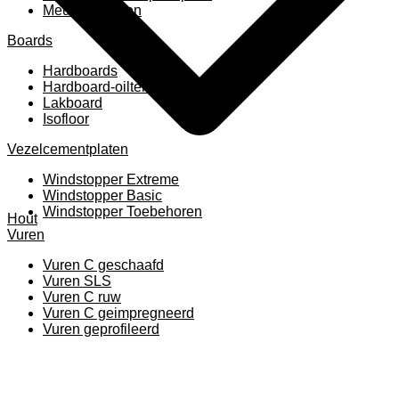
Meubelpanelen
Boards
Hardboards
Hardboard-oiltemperated
Lakboard
Isofloor
Vezelcementplaten
Windstopper Extreme
Windstopper Basic
Windstopper Toebehoren
Hout
Vuren
Vuren C geschaafd
Vuren SLS
Vuren C ruw
Vuren C geimpregneerd
Vuren geprofileerd