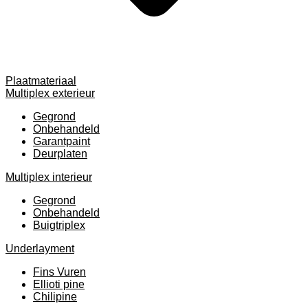
Plaatmateriaal
Multiplex exterieur
Gegrond
Onbehandeld
Garantpaint
Deurplaten
Multiplex interieur
Gegrond
Onbehandeld
Buigtriplex
Underlayment
Fins Vuren
Ellioti pine
Chilipine