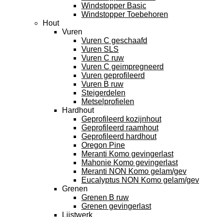
Windstopper Basic
Windstopper Toebehoren
Hout
Vuren
Vuren C geschaafd
Vuren SLS
Vuren C ruw
Vuren C geimpregneerd
Vuren geprofileerd
Vuren B ruw
Steigerdelen
Metselprofielen
Hardhout
Geprofileerd kozijnhout
Geprofileerd raamhout
Geprofileerd hardhout
Oregon Pine
Meranti Komo gevingerlast
Mahonie Komo gevingerlast
Meranti NON Komo gelam/gev
Eucalyptus NON Komo gelam/gev
Grenen
Grenen B ruw
Grenen gevingerlast
Lijstwerk