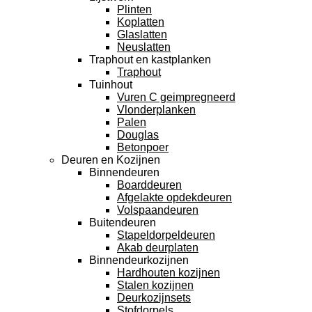
Plinten
Koplatten
Glaslatten
Neuslatten
Traphout en kastplanken
Traphout
Tuinhout
Vuren C geimpregneerd
Vlonderplanken
Palen
Douglas
Betonpoer
Deuren en Kozijnen
Binnendeuren
Boarddeuren
Afgelakte opdekdeuren
Volspaandeuren
Buitendeuren
Stapeldorpeldeuren
Akab deurplaten
Binnendeurkozijnen
Hardhouten kozijnen
Stalen kozijnen
Deurkozijnsets
Stofdorpels