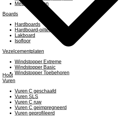
Meubelpanelen
Boards
Hardboards
Hardboard-oiltemperated
Lakboard
Isofloor
Vezelcementplaten
Windstopper Extreme
Windstopper Basic
Windstopper Toebehoren
Hout
Vuren
Vuren C geschaafd
Vuren SLS
Vuren C ruw
Vuren C geimpregneerd
Vuren geprofileerd