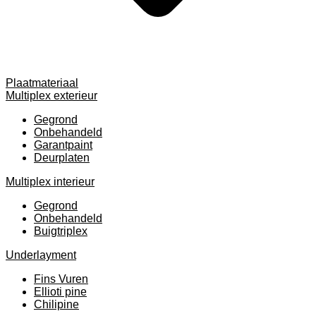
Plaatmateriaal
Multiplex exterieur
Gegrond
Onbehandeld
Garantpaint
Deurplaten
Multiplex interieur
Gegrond
Onbehandeld
Buigtriplex
Underlayment
Fins Vuren
Ellioti pine
Chilipine