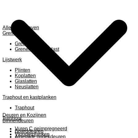
Alles weergeven
Grenen
Grenen B ruw
Grenen gevingerlast
Lijstwerk
Plinten
Koplatten
Glaslatten
Neuslatten
Traphout en kastplanken
Traphout
Deuren en Kozijnen
Tuinhout
Binnendeuren
Vuren C geimpregneerd
Boarddeuren
Vlonderplanken
Afgelakte opdekdeuren