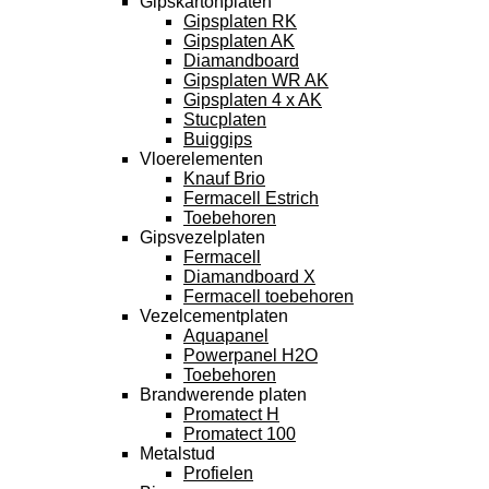
Gipskartonplaten
Gipsplaten RK
Gipsplaten AK
Diamandboard
Gipsplaten WR AK
Gipsplaten 4 x AK
Stucplaten
Buiggips
Vloerelementen
Knauf Brio
Fermacell Estrich
Toebehoren
Gipsvezelplaten
Fermacell
Diamandboard X
Fermacell toebehoren
Vezelcementplaten
Aquapanel
Powerpanel H2O
Toebehoren
Brandwerende platen
Promatect H
Promatect 100
Metalstud
Profielen