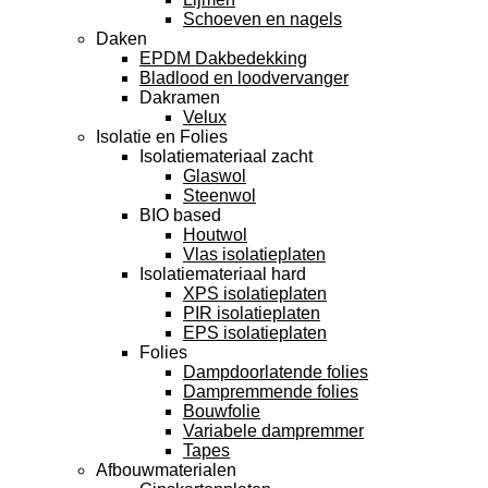
Schoeven en nagels
Daken
EPDM Dakbedekking
Bladlood en loodvervanger
Dakramen
Velux
Isolatie en Folies
Isolatiemateriaal zacht
Glaswol
Steenwol
BIO based
Houtwol
Vlas isolatieplaten
Isolatiemateriaal hard
XPS isolatieplaten
PIR isolatieplaten
EPS isolatieplaten
Folies
Dampdoorlatende folies
Dampremmende folies
Bouwfolie
Variabele dampremmer
Tapes
Afbouwmaterialen