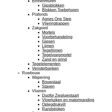
Binnenmuren
Gipsblokken
Blokken Toebehoren
Plafonds
Agnes One Step
Vlieringtrappen
Zakgoed
Mortels
Voorbehandeling
Gipsen
Lijmen
Tegellijmen
Tegelvoegmortel
Zand en grind
Tegelelementen
Vensterbanken
Ruwbouw
Wapening
Bouwstaal
Staven
Vloeren
Duofor Zwaluwstaart
Vloerluiken en matomranding
Oplegdrukvilt
Randstroken