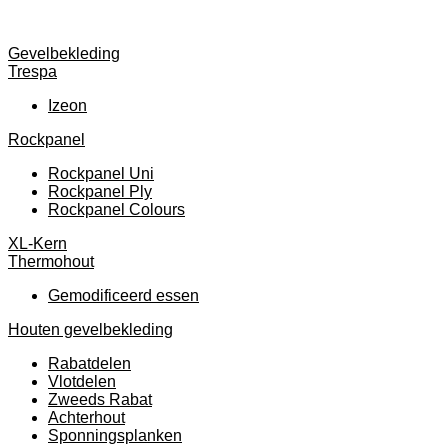
Gevelbekleding
Trespa
Izeon
Rockpanel
Rockpanel Uni
Rockpanel Ply
Rockpanel Colours
XL-Kern
Thermohout
Gemodificeerd essen
Houten gevelbekleding
Rabatdelen
Vlotdelen
Zweeds Rabat
Achterhout
Sponningsplanken