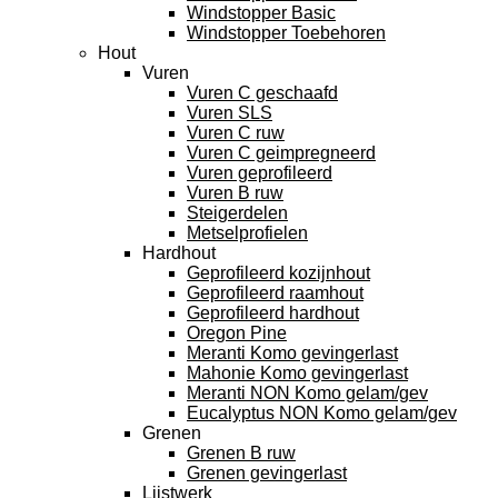
Windstopper Basic
Windstopper Toebehoren
Hout
Vuren
Vuren C geschaafd
Vuren SLS
Vuren C ruw
Vuren C geimpregneerd
Vuren geprofileerd
Vuren B ruw
Steigerdelen
Metselprofielen
Hardhout
Geprofileerd kozijnhout
Geprofileerd raamhout
Geprofileerd hardhout
Oregon Pine
Meranti Komo gevingerlast
Mahonie Komo gevingerlast
Meranti NON Komo gelam/gev
Eucalyptus NON Komo gelam/gev
Grenen
Grenen B ruw
Grenen gevingerlast
Lijstwerk