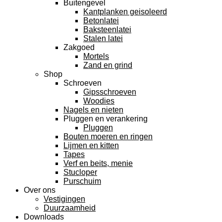
Buitengevel
Kantplanken geisoleerd
Betonlatei
Baksteenlatei
Stalen latei
Zakgoed
Mortels
Zand en grind
Shop
Schroeven
Gipsschroeven
Woodies
Nagels en nieten
Pluggen en verankering
Pluggen
Bouten moeren en ringen
Lijmen en kitten
Tapes
Verf en beits, menie
Stucloper
Purschuim
Over ons
Vestigingen
Duurzaamheid
Downloads