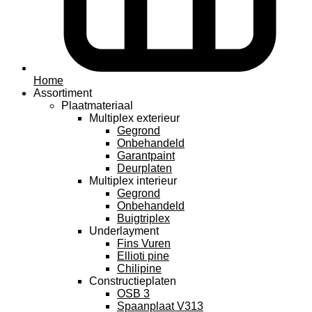
Home
Assortiment
Plaatmateriaal
Multiplex exterieur
Gegrond
Onbehandeld
Garantpaint
Deurplaten
Multiplex interieur
Gegrond
Onbehandeld
Buigtriplex
Underlayment
Fins Vuren
Ellioti pine
Chilipine
Constructieplaten
OSB 3
Spaanplaat V313