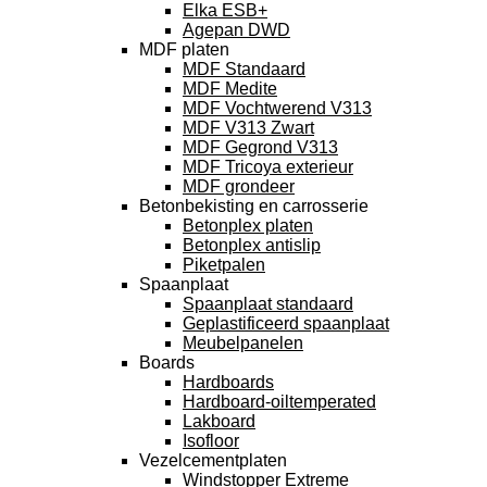
Elka ESB+
Agepan DWD
MDF platen
MDF Standaard
MDF Medite
MDF Vochtwerend V313
MDF V313 Zwart
MDF Gegrond V313
MDF Tricoya exterieur
MDF grondeer
Betonbekisting en carrosserie
Betonplex platen
Betonplex antislip
Piketpalen
Spaanplaat
Spaanplaat standaard
Geplastificeerd spaanplaat
Meubelpanelen
Boards
Hardboards
Hardboard-oiltemperated
Lakboard
Isofloor
Vezelcementplaten
Windstopper Extreme