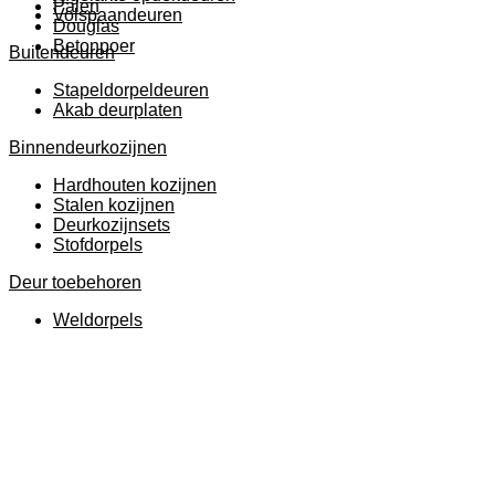
Palen
Volspaandeuren
Douglas
Betonpoer
Buitendeuren
Stapeldorpeldeuren
Akab deurplaten
Binnendeurkozijnen
Hardhouten kozijnen
Stalen kozijnen
Deurkozijnsets
Stofdorpels
Deur toebehoren
Weldorpels