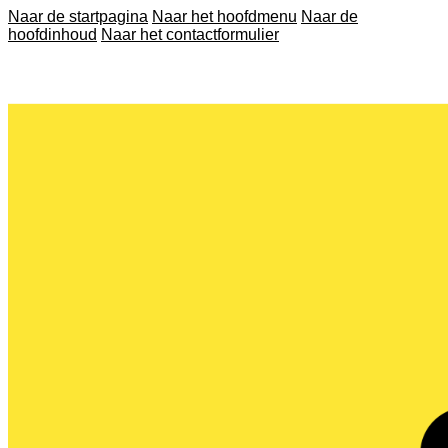
Naar de startpagina
Naar het hoofdmenu
Naar de
hoofdinhoud
Naar het contactformulier