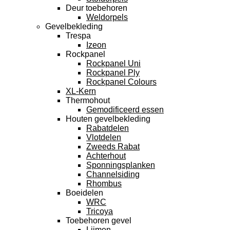
Deur toebehoren
Weldorpels
Gevelbekleding
Trespa
Izeon
Rockpanel
Rockpanel Uni
Rockpanel Ply
Rockpanel Colours
XL-Kern
Thermohout
Gemodificeerd essen
Houten gevelbekleding
Rabatdelen
Vlotdelen
Zweeds Rabat
Achterhout
Sponningsplanken
Channelsiding
Rhombus
Boeidelen
WRC
Tricoya
Toebehoren gevel
Lijmen