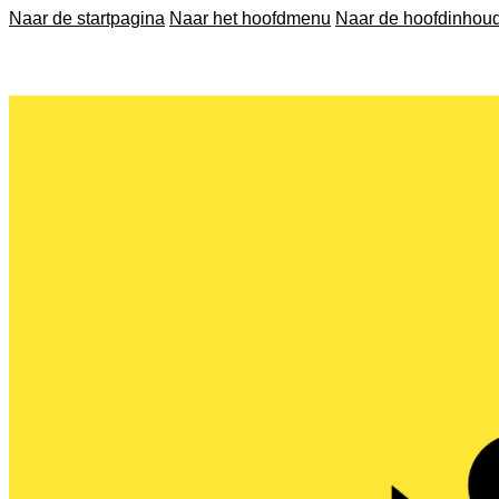
Naar de startpagina
Naar het hoofdmenu
Naar de hoofdinhou