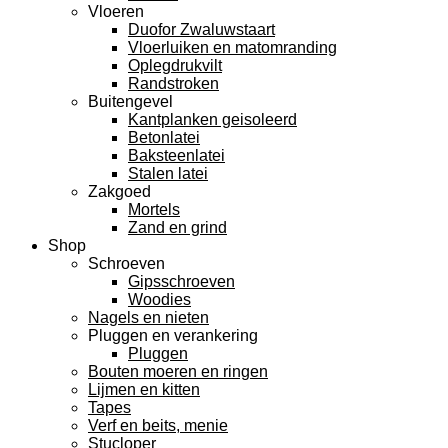
Vloeren
Duofor Zwaluwstaart
Vloerluiken en matomranding
Oplegdrukvilt
Randstroken
Buitengevel
Kantplanken geisoleerd
Betonlatei
Baksteenlatei
Stalen latei
Zakgoed
Mortels
Zand en grind
Shop
Schroeven
Gipsschroeven
Woodies
Nagels en nieten
Pluggen en verankering
Pluggen
Bouten moeren en ringen
Lijmen en kitten
Tapes
Verf en beits, menie
Stucloper