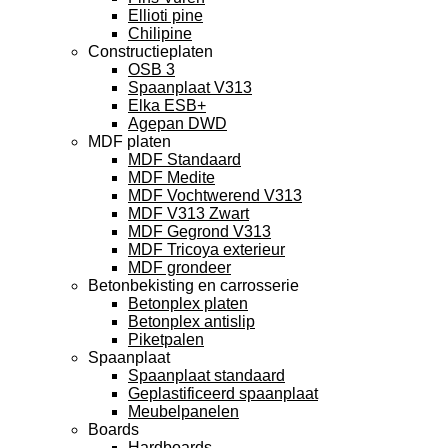
Ellioti pine
Chilipine
Constructieplaten
OSB 3
Spaanplaat V313
Elka ESB+
Agepan DWD
MDF platen
MDF Standaard
MDF Medite
MDF Vochtwerend V313
MDF V313 Zwart
MDF Gegrond V313
MDF Tricoya exterieur
MDF grondeer
Betonbekisting en carrosserie
Betonplex platen
Betonplex antislip
Piketpalen
Spaanplaat
Spaanplaat standaard
Geplastificeerd spaanplaat
Meubelpanelen
Boards
Hardboards