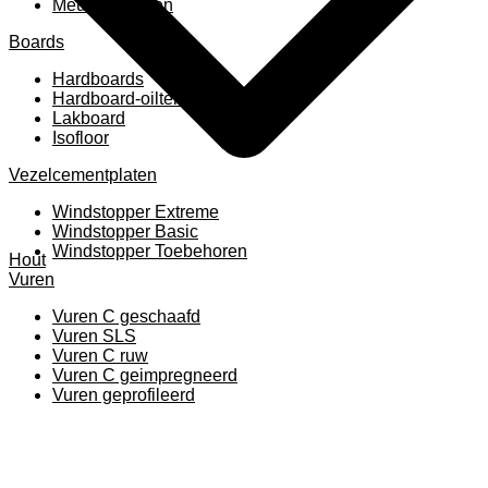
Meubelpanelen
Boards
Hardboards
Hardboard-oiltemperated
Lakboard
Isofloor
Vezelcementplaten
Windstopper Extreme
Windstopper Basic
Windstopper Toebehoren
Hout
Vuren
Vuren C geschaafd
Vuren SLS
Vuren C ruw
Vuren C geimpregneerd
Vuren geprofileerd