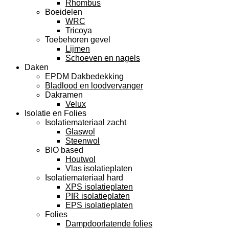
Rhombus
Boeidelen
WRC
Tricoya
Toebehoren gevel
Lijmen
Schoeven en nagels
Daken
EPDM Dakbedekking
Bladlood en loodvervanger
Dakramen
Velux
Isolatie en Folies
Isolatiemateriaal zacht
Glaswol
Steenwol
BIO based
Houtwol
Vlas isolatieplaten
Isolatiemateriaal hard
XPS isolatieplaten
PIR isolatieplaten
EPS isolatieplaten
Folies
Dampdoorlatende folies