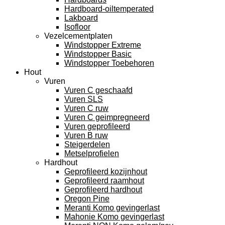
Hardboard-oiltemperated
Lakboard
Isofloor
Vezelcementplaten
Windstopper Extreme
Windstopper Basic
Windstopper Toebehoren
Hout
Vuren
Vuren C geschaafd
Vuren SLS
Vuren C ruw
Vuren C geimpregneerd
Vuren geprofileerd
Vuren B ruw
Steigerdelen
Metselprofielen
Hardhout
Geprofileerd kozijnhout
Geprofileerd raamhout
Geprofileerd hardhout
Oregon Pine
Meranti Komo gevingerlast
Mahonie Komo gevingerlast