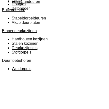
Volspaandeuren
Douglas
Betonpoer
Buitendeuren
Stapeldorpeldeuren
Akab deurplaten
Binnendeurkozijnen
Hardhouten kozijnen
Stalen kozijnen
Deurkozijnsets
Stofdorpels
Deur toebehoren
Weldorpels