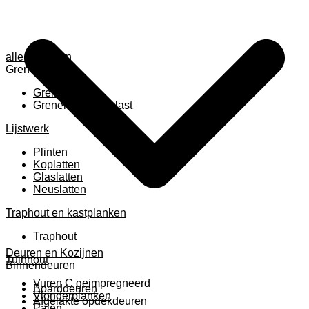
alle anzeigen
Grenen
Grenen B ruw
Grenen gevingerlast
Lijstwerk
Plinten
Koplatten
Glaslatten
Neuslatten
Traphout en kastplanken
Traphout
Deuren en Kozijnen
Tuinhout
Binnendeuren
Vuren C geimpregneerd
Boarddeuren
Vlonderplanken
Afgelakte opdekdeuren
Palen