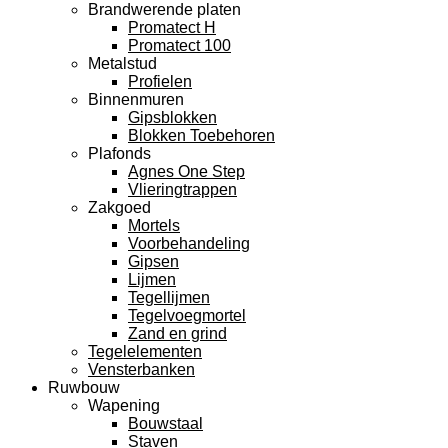
Brandwerende platen
Promatect H
Promatect 100
Metalstud
Profielen
Binnenmuren
Gipsblokken
Blokken Toebehoren
Plafonds
Agnes One Step
Vlieringtrappen
Zakgoed
Mortels
Voorbehandeling
Gipsen
Lijmen
Tegellijmen
Tegelvoegmortel
Zand en grind
Tegelelementen
Vensterbanken
Ruwbouw
Wapening
Bouwstaal
Staven