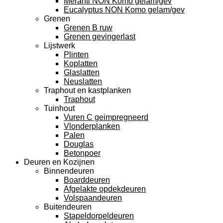
Meranti NON Komo gelam/gev
Eucalyptus NON Komo gelam/gev
Grenen
Grenen B ruw
Grenen gevingerlast
Lijstwerk
Plinten
Koplatten
Glaslatten
Neuslatten
Traphout en kastplanken
Traphout
Tuinhout
Vuren C geimpregneerd
Vlonderplanken
Palen
Douglas
Betonpoer
Deuren en Kozijnen
Binnendeuren
Boarddeuren
Afgelakte opdekdeuren
Volspaandeuren
Buitendeuren
Stapeldorpeldeuren