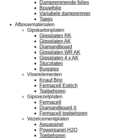
Dampremmende folies
Bouwfolie
Variabele dampremmer
Tapes
Afbouwmaterialen
Gipskartonplaten
Gipsplaten RK
Gipsplaten AK
Diamandboard
Gipsplaten WR AK
Gipsplaten 4 x AK
Stucplaten
Buiggips
Vloerelementen
Knauf Brio
Fermacell Estrich
Toebehoren
Gipsvezelplaten
Fermacell
Diamandboard X
Fermacell toebehoren
Vezelcementplaten
Aquapanel
Powerpanel H2O
Toebehoren