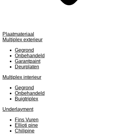
Plaatmateriaal
Multiplex exterieur
Gegrond
Onbehandeld
Garantpaint
Deurplaten
Multiplex interieur
Gegrond
Onbehandeld
Buigtriplex
Underlayment
Fins Vuren
Ellioti pine
Chilipine