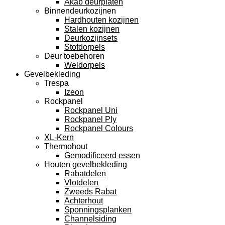
Akab deurplaten
Binnendeurkozijnen
Hardhouten kozijnen
Stalen kozijnen
Deurkozijnsets
Stofdorpels
Deur toebehoren
Weldorpels
Gevelbekleding
Trespa
Izeon
Rockpanel
Rockpanel Uni
Rockpanel Ply
Rockpanel Colours
XL-Kern
Thermohout
Gemodificeerd essen
Houten gevelbekleding
Rabatdelen
Vlotdelen
Zweeds Rabat
Achterhout
Sponningsplanken
Channelsiding