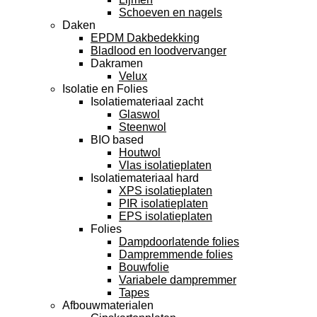
Schoeven en nagels
Daken
EPDM Dakbedekking
Bladlood en loodvervanger
Dakramen
Velux
Isolatie en Folies
Isolatiemateriaal zacht
Glaswol
Steenwol
BIO based
Houtwol
Vlas isolatieplaten
Isolatiemateriaal hard
XPS isolatieplaten
PIR isolatieplaten
EPS isolatieplaten
Folies
Dampdoorlatende folies
Dampremmende folies
Bouwfolie
Variabele dampremmer
Tapes
Afbouwmaterialen