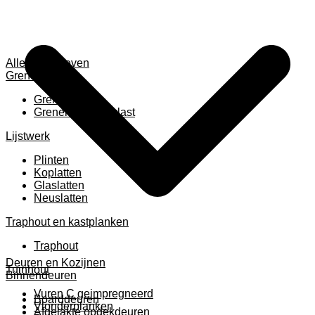
Alles weergeven
Grenen
Grenen B ruw
Grenen gevingerlast
Lijstwerk
Plinten
Koplatten
Glaslatten
Neuslatten
Traphout en kastplanken
Traphout
Deuren en Kozijnen
Tuinhout
Binnendeuren
Vuren C geimpregneerd
Boarddeuren
Vlonderplanken
Afgelakte opdekdeuren