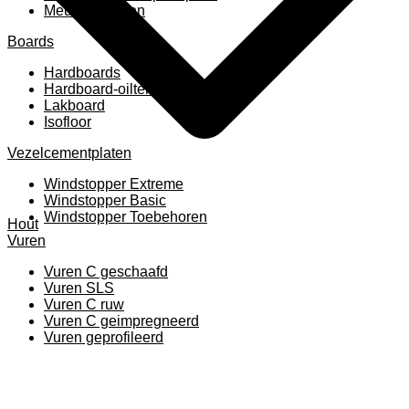
Meubelpanelen
Boards
Hardboards
Hardboard-oiltemperated
Lakboard
Isofloor
Vezelcementplaten
Windstopper Extreme
Windstopper Basic
Windstopper Toebehoren
Hout
Vuren
Vuren C geschaafd
Vuren SLS
Vuren C ruw
Vuren C geimpregneerd
Vuren geprofileerd