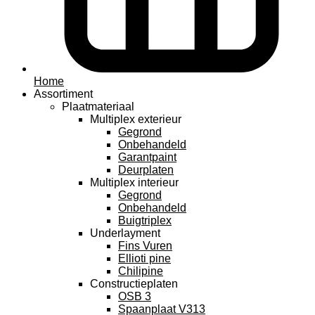
Home
Assortiment
Plaatmateriaal
Multiplex exterieur
Gegrond
Onbehandeld
Garantpaint
Deurplaten
Multiplex interieur
Gegrond
Onbehandeld
Buigtriplex
Underlayment
Fins Vuren
Ellioti pine
Chilipine
Constructieplaten
OSB 3
Spaanplaat V313