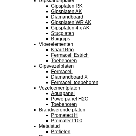
Gipskartonplaten
Gipsplaten RK
Gipsplaten AK
Diamandboard
Gipsplaten WR AK
Gipsplaten 4 x AK
Stucplaten
Buiggips
Vloerelementen
Knauf Brio
Fermacell Estrich
Toebehoren
Gipsvezelplaten
Fermacell
Diamandboard X
Fermacell toebehoren
Vezelcementplaten
Aquapanel
Powerpanel H2O
Toebehoren
Brandwerende platen
Promatect H
Promatect 100
Metalstud
Profielen