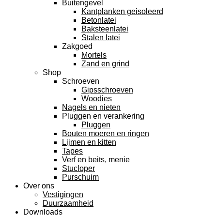
Buitengevel
Kantplanken geisoleerd
Betonlatei
Baksteenlatei
Stalen latei
Zakgoed
Mortels
Zand en grind
Shop
Schroeven
Gipsschroeven
Woodies
Nagels en nieten
Pluggen en verankering
Pluggen
Bouten moeren en ringen
Lijmen en kitten
Tapes
Verf en beits, menie
Stucloper
Purschuim
Over ons
Vestigingen
Duurzaamheid
Downloads