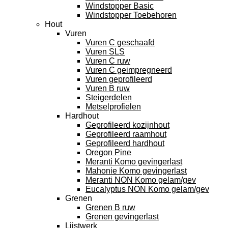
Windstopper Basic
Windstopper Toebehoren
Hout
Vuren
Vuren C geschaafd
Vuren SLS
Vuren C ruw
Vuren C geimpregneerd
Vuren geprofileerd
Vuren B ruw
Steigerdelen
Metselprofielen
Hardhout
Geprofileerd kozijnhout
Geprofileerd raamhout
Geprofileerd hardhout
Oregon Pine
Meranti Komo gevingerlast
Mahonie Komo gevingerlast
Meranti NON Komo gelam/gev
Eucalyptus NON Komo gelam/gev
Grenen
Grenen B ruw
Grenen gevingerlast
Lijstwerk