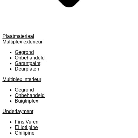
Plaatmateriaal
Multiplex exterieur
Gegrond
Onbehandeld
Garantpaint
Deurplaten
Multiplex interieur
Gegrond
Onbehandeld
Buigtriplex
Underlayment
Fins Vuren
Ellioti pine
Chilipine