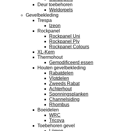
Deur toebehoren
Weldorpels
Gevelbekleding
Trespa
Izeon
Rockpanel
Rockpanel Uni
Rockpanel Ply
Rockpanel Colours
XL-Kern
Thermohout
Gemodificeerd essen
Houten gevelbekleding
Rabatdelen
Vlotdelen
Zweeds Rabat
Achterhout
Sponningsplanken
Channelsiding
Rhombus
Boeidelen
WRC
Tricoya
Toebehoren gevel
Lijmen