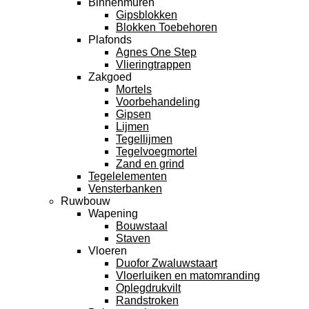
Binnenmuren
Gipsblokken
Blokken Toebehoren
Plafonds
Agnes One Step
Vlieringtrappen
Zakgoed
Mortels
Voorbehandeling
Gipsen
Lijmen
Tegellijmen
Tegelvoegmortel
Zand en grind
Tegelelementen
Vensterbanken
Ruwbouw
Wapening
Bouwstaal
Staven
Vloeren
Duofor Zwaluwstaart
Vloerluiken en matomranding
Oplegdrukvilt
Randstroken