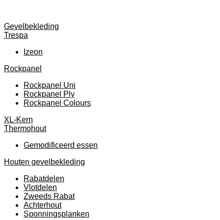
Gevelbekleding
Trespa
Izeon
Rockpanel
Rockpanel Uni
Rockpanel Ply
Rockpanel Colours
XL-Kern
Thermohout
Gemodificeerd essen
Houten gevelbekleding
Rabatdelen
Vlotdelen
Zweeds Rabat
Achterhout
Sponningsplanken