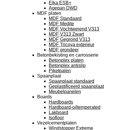
Elka ESB+
Agepan DWD
MDF platen
MDF Standaard
MDF Medite
MDF Vochtwerend V313
MDF V313 Zwart
MDF Gegrond V313
MDF Tricoya exterieur
MDF grondeer
Betonbekisting en carrosserie
Betonplex platen
Betonplex antislip
Piketpalen
Spaanplaat
Spaanplaat standaard
Geplastificeerd spaanplaat
Meubelpanelen
Boards
Hardboards
Hardboard-oiltemperated
Lakboard
Isofloor
Vezelcementplaten
Windstopper Extreme