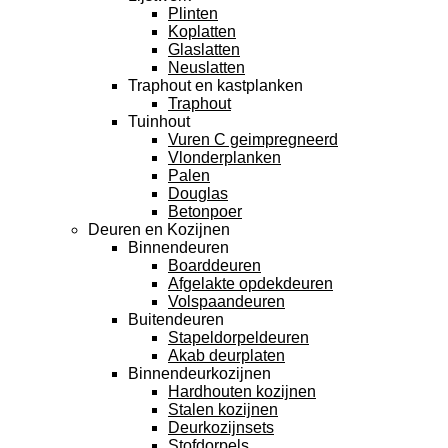
Plinten
Koplatten
Glaslatten
Neuslatten
Traphout en kastplanken
Traphout
Tuinhout
Vuren C geimpregneerd
Vlonderplanken
Palen
Douglas
Betonpoer
Deuren en Kozijnen
Binnendeuren
Boarddeuren
Afgelakte opdekdeuren
Volspaandeuren
Buitendeuren
Stapeldorpeldeuren
Akab deurplaten
Binnendeurkozijnen
Hardhouten kozijnen
Stalen kozijnen
Deurkozijnsets
Stofdorpels