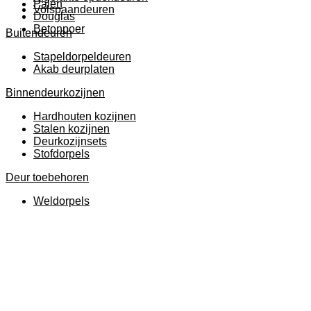
Palen
Volspaandeuren
Douglas
Betonpoer
Buitendeuren
Stapeldorpeldeuren
Akab deurplaten
Binnendeurkozijnen
Hardhouten kozijnen
Stalen kozijnen
Deurkozijnsets
Stofdorpels
Deur toebehoren
Weldorpels