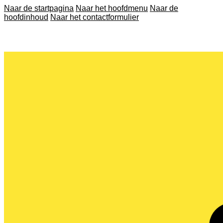
Naar de startpagina
Naar het hoofdmenu
Naar de
hoofdinhoud
Naar het contactformulier