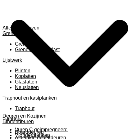
Alles weergeven
Grenen
Grenen B ruw
Grenen gevingerlast
Lijstwerk
Plinten
Koplatten
Glaslatten
Neuslatten
Traphout en kastplanken
Traphout
Deuren en Kozijnen
Tuinhout
Binnendeuren
Vuren C geimpregneerd
Boarddeuren
Vlonderplanken
Afgelakte opdekdeuren