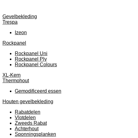
Gevelbekleding
Trespa
Izeon
Rockpanel
Rockpanel Uni
Rockpanel Ply
Rockpanel Colours
XL-Kern
Thermohout
Gemodificeerd essen
Houten gevelbekleding
Rabatdelen
Vlotdelen
Zweeds Rabat
Achterhout
Sponningsplanken