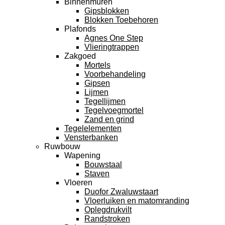
Binnenmuren
Gipsblokken
Blokken Toebehoren
Plafonds
Agnes One Step
Vlieringtrappen
Zakgoed
Mortels
Voorbehandeling
Gipsen
Lijmen
Tegellijmen
Tegelvoegmortel
Zand en grind
Tegelelementen
Vensterbanken
Ruwbouw
Wapening
Bouwstaal
Staven
Vloeren
Duofor Zwaluwstaart
Vloerluiken en matomranding
Oplegdrukvilt
Randstroken