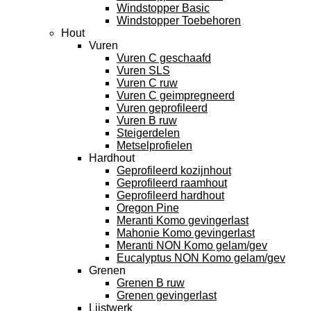
Windstopper Basic
Windstopper Toebehoren
Hout
Vuren
Vuren C geschaafd
Vuren SLS
Vuren C ruw
Vuren C geimpregneerd
Vuren geprofileerd
Vuren B ruw
Steigerdelen
Metselprofielen
Hardhout
Geprofileerd kozijnhout
Geprofileerd raamhout
Geprofileerd hardhout
Oregon Pine
Meranti Komo gevingerlast
Mahonie Komo gevingerlast
Meranti NON Komo gelam/gev
Eucalyptus NON Komo gelam/gev
Grenen
Grenen B ruw
Grenen gevingerlast
Lijstwerk