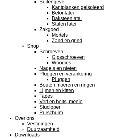
Buitengevel
Kantplanken geisoleerd
Betonlatei
Baksteenlatei
Stalen latei
Zakgoed
Mortels
Zand en grind
Shop
Schroeven
Gipsschroeven
Woodies
Nagels en nieten
Pluggen en verankering
Pluggen
Bouten moeren en ringen
Lijmen en kitten
Tapes
Verf en beits, menie
Stucloper
Purschuim
Over ons
Vestigingen
Duurzaamheid
Downloads