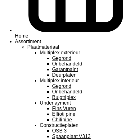
Home
Assortiment
Plaatmateriaal
Multiplex exterieur
Gegrond
Onbehandeld
Garantpaint
Deurplaten
Multiplex interieur
Gegrond
Onbehandeld
Buigtriplex
Underlayment
Fins Vuren
Ellioti pine
Chilipine
Constructieplaten
OSB 3
Spaanplaat V313