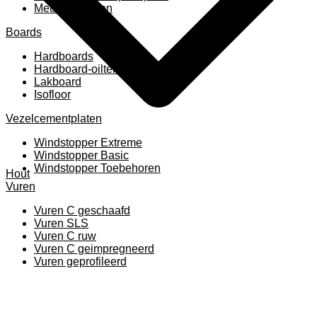
Meubelpanelen
Boards
Hardboards
Hardboard-oiltemperated
Lakboard
Isofloor
Vezelcementplaten
Windstopper Extreme
Windstopper Basic
Windstopper Toebehoren
Hout
Vuren
Vuren C geschaafd
Vuren SLS
Vuren C ruw
Vuren C geimpregneerd
Vuren geprofileerd