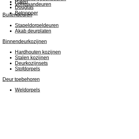
Palen
Volspaandeuren
Douglas
Betonpoer
Buitendeuren
Stapeldorpeldeuren
Akab deurplaten
Binnendeurkozijnen
Hardhouten kozijnen
Stalen kozijnen
Deurkozijnsets
Stofdorpels
Deur toebehoren
Weldorpels