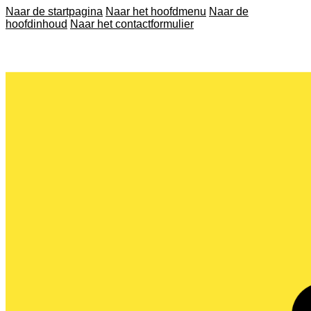
Naar de startpagina
Naar het hoofdmenu
Naar de
hoofdinhoud
Naar het contactformulier