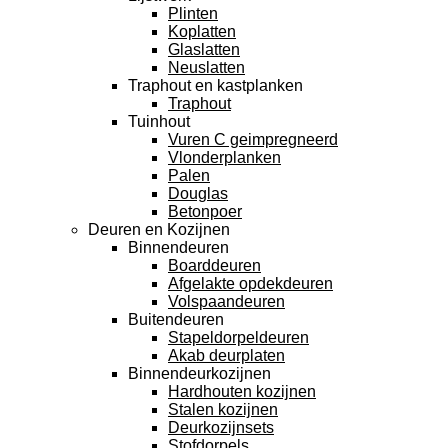
Plinten
Koplatten
Glaslatten
Neuslatten
Traphout en kastplanken
Traphout
Tuinhout
Vuren C geimpregneerd
Vlonderplanken
Palen
Douglas
Betonpoer
Deuren en Kozijnen
Binnendeuren
Boarddeuren
Afgelakte opdekdeuren
Volspaandeuren
Buitendeuren
Stapeldorpeldeuren
Akab deurplaten
Binnendeurkozijnen
Hardhouten kozijnen
Stalen kozijnen
Deurkozijnsets
Stofdorpels