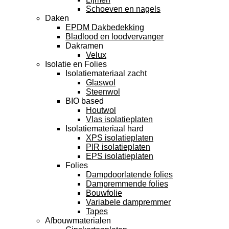
Schoeven en nagels
Daken
EPDM Dakbedekking
Bladlood en loodvervanger
Dakramen
Velux
Isolatie en Folies
Isolatiemateriaal zacht
Glaswol
Steenwol
BIO based
Houtwol
Vlas isolatieplaten
Isolatiemateriaal hard
XPS isolatieplaten
PIR isolatieplaten
EPS isolatieplaten
Folies
Dampdoorlatende folies
Dampremmende folies
Bouwfolie
Variabele dampremmer
Tapes
Afbouwmaterialen