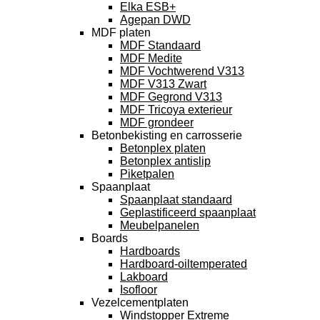
Elka ESB+
Agepan DWD
MDF platen
MDF Standaard
MDF Medite
MDF Vochtwerend V313
MDF V313 Zwart
MDF Gegrond V313
MDF Tricoya exterieur
MDF grondeer
Betonbekisting en carrosserie
Betonplex platen
Betonplex antislip
Piketpalen
Spaanplaat
Spaanplaat standaard
Geplastificeerd spaanplaat
Meubelpanelen
Boards
Hardboards
Hardboard-oiltemperated
Lakboard
Isofloor
Vezelcementplaten
Windstopper Extreme