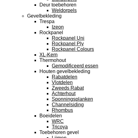
Deur toebehoren
Weldorpels
Gevelbekleding
Trespa
Izeon
Rockpanel
Rockpanel Uni
Rockpanel Ply
Rockpanel Colours
XL-Kern
Thermohout
Gemodificeerd essen
Houten gevelbekleding
Rabatdelen
Vlotdelen
Zweeds Rabat
Achterhout
Sponningsplanken
Channelsiding
Rhombus
Boeidelen
WRC
Tricoya
Toebehoren gevel
Lijmen