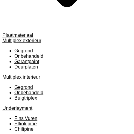
Plaatmateriaal
Multiplex exterieur
Gegrond
Onbehandeld
Garantpaint
Deurplaten
Multiplex interieur
Gegrond
Onbehandeld
Buigtriplex
Underlayment
Fins Vuren
Ellioti pine
Chilipine