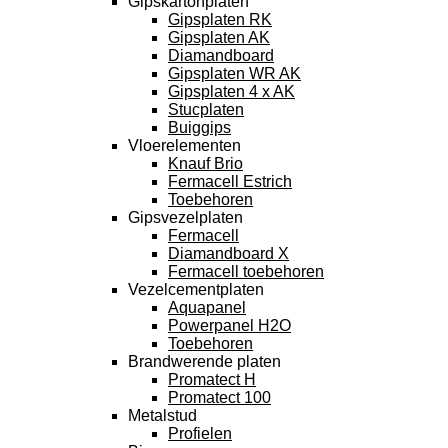
Gipskartonplaten
Gipsplaten RK
Gipsplaten AK
Diamandboard
Gipsplaten WR AK
Gipsplaten 4 x AK
Stucplaten
Buiggips
Vloerelementen
Knauf Brio
Fermacell Estrich
Toebehoren
Gipsvezelplaten
Fermacell
Diamandboard X
Fermacell toebehoren
Vezelcementplaten
Aquapanel
Powerpanel H2O
Toebehoren
Brandwerende platen
Promatect H
Promatect 100
Metalstud
Profielen