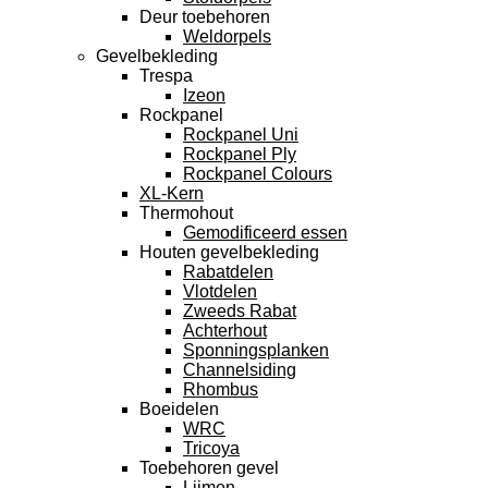
Deur toebehoren
Weldorpels
Gevelbekleding
Trespa
Izeon
Rockpanel
Rockpanel Uni
Rockpanel Ply
Rockpanel Colours
XL-Kern
Thermohout
Gemodificeerd essen
Houten gevelbekleding
Rabatdelen
Vlotdelen
Zweeds Rabat
Achterhout
Sponningsplanken
Channelsiding
Rhombus
Boeidelen
WRC
Tricoya
Toebehoren gevel
Lijmen