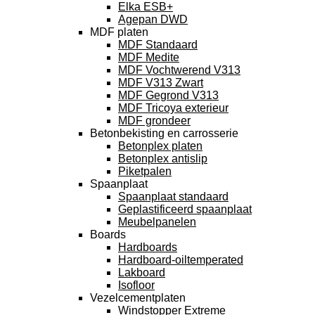
Elka ESB+
Agepan DWD
MDF platen
MDF Standaard
MDF Medite
MDF Vochtwerend V313
MDF V313 Zwart
MDF Gegrond V313
MDF Tricoya exterieur
MDF grondeer
Betonbekisting en carrosserie
Betonplex platen
Betonplex antislip
Piketpalen
Spaanplaat
Spaanplaat standaard
Geplastificeerd spaanplaat
Meubelpanelen
Boards
Hardboards
Hardboard-oiltemperated
Lakboard
Isofloor
Vezelcementplaten
Windstopper Extreme