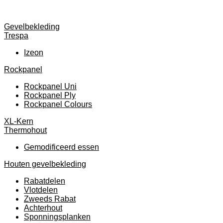
Gevelbekleding
Trespa
Izeon
Rockpanel
Rockpanel Uni
Rockpanel Ply
Rockpanel Colours
XL-Kern
Thermohout
Gemodificeerd essen
Houten gevelbekleding
Rabatdelen
Vlotdelen
Zweeds Rabat
Achterhout
Sponningsplanken