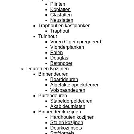
Plinten
Koplatten
Glaslatten
Neuslatten
Traphout en kastplanken
Traphout
Tuinhout
Vuren C geimpregneerd
Vlonderplanken
Palen
Douglas
Betonpoer
Deuren en Kozijnen
Binnendeuren
Boarddeuren
Afgelakte opdekdeuren
Volspaandeuren
Buitendeuren
Stapeldorpeldeuren
Akab deurplaten
Binnendeurkozijnen
Hardhouten kozijnen
Stalen kozijnen
Deurkozijnsets
Stofdorpels