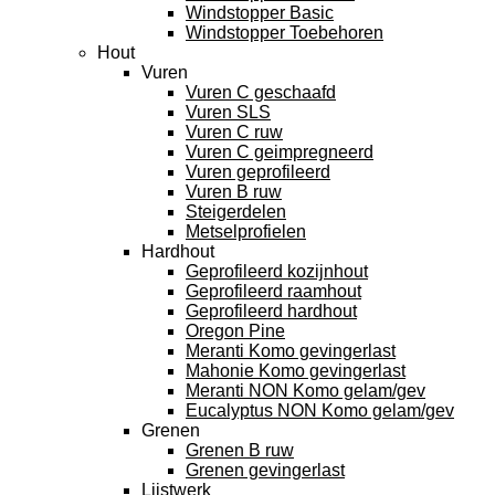
Windstopper Basic
Windstopper Toebehoren
Hout
Vuren
Vuren C geschaafd
Vuren SLS
Vuren C ruw
Vuren C geimpregneerd
Vuren geprofileerd
Vuren B ruw
Steigerdelen
Metselprofielen
Hardhout
Geprofileerd kozijnhout
Geprofileerd raamhout
Geprofileerd hardhout
Oregon Pine
Meranti Komo gevingerlast
Mahonie Komo gevingerlast
Meranti NON Komo gelam/gev
Eucalyptus NON Komo gelam/gev
Grenen
Grenen B ruw
Grenen gevingerlast
Lijstwerk