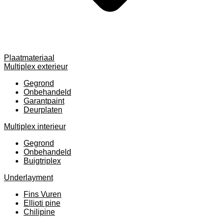
Plaatmateriaal
Multiplex exterieur
Gegrond
Onbehandeld
Garantpaint
Deurplaten
Multiplex interieur
Gegrond
Onbehandeld
Buigtriplex
Underlayment
Fins Vuren
Ellioti pine
Chilipine