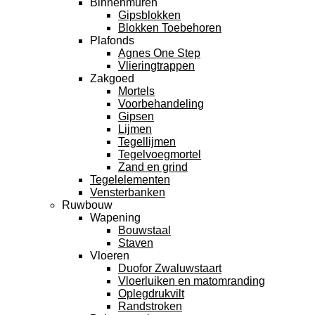
Binnenmuren
Gipsblokken
Blokken Toebehoren
Plafonds
Agnes One Step
Vlieringtrappen
Zakgoed
Mortels
Voorbehandeling
Gipsen
Lijmen
Tegellijmen
Tegelvoegmortel
Zand en grind
Tegelelementen
Vensterbanken
Ruwbouw
Wapening
Bouwstaal
Staven
Vloeren
Duofor Zwaluwstaart
Vloerluiken en matomranding
Oplegdrukvilt
Randstroken