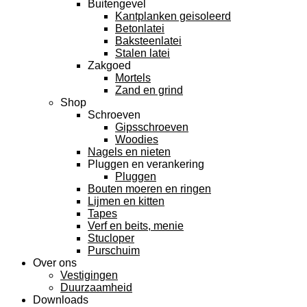
Buitengevel
Kantplanken geisoleerd
Betonlatei
Baksteenlatei
Stalen latei
Zakgoed
Mortels
Zand en grind
Shop
Schroeven
Gipsschroeven
Woodies
Nagels en nieten
Pluggen en verankering
Pluggen
Bouten moeren en ringen
Lijmen en kitten
Tapes
Verf en beits, menie
Stucloper
Purschuim
Over ons
Vestigingen
Duurzaamheid
Downloads