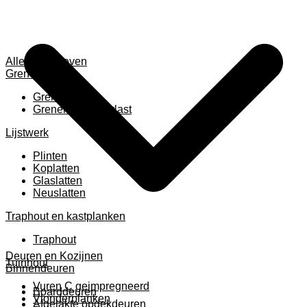
Alles weergeven
Grenen
Grenen B ruw
Grenen gevingerlast
Lijstwerk
Plinten
Koplatten
Glaslatten
Neuslatten
Traphout en kastplanken
Traphout
Deuren en Kozijnen
Tuinhout
Binnendeuren
Vuren C geimpregneerd
Boarddeuren
Vlonderplanken
Afgelakte opdekdeuren