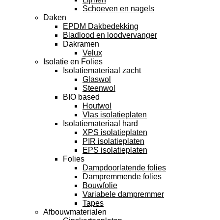
Schoeven en nagels
Daken
EPDM Dakbedekking
Bladlood en loodvervanger
Dakramen
Velux
Isolatie en Folies
Isolatiemateriaal zacht
Glaswol
Steenwol
BIO based
Houtwol
Vlas isolatieplaten
Isolatiemateriaal hard
XPS isolatieplaten
PIR isolatieplaten
EPS isolatieplaten
Folies
Dampdoorlatende folies
Dampremmende folies
Bouwfolie
Variabele dampremmer
Tapes
Afbouwmaterialen