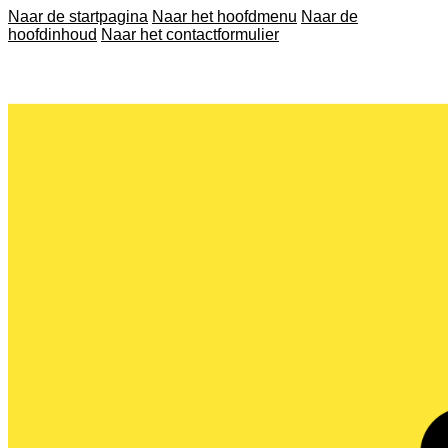
Naar de startpagina
Naar het hoofdmenu
Naar de
hoofdinhoud
Naar het contactformulier