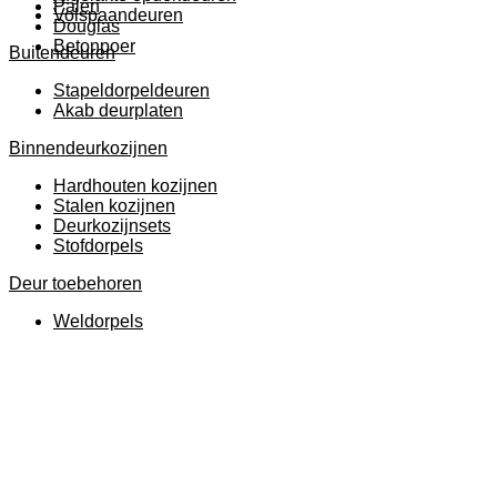
Palen
Volspaandeuren
Douglas
Betonpoer
Buitendeuren
Stapeldorpeldeuren
Akab deurplaten
Binnendeurkozijnen
Hardhouten kozijnen
Stalen kozijnen
Deurkozijnsets
Stofdorpels
Deur toebehoren
Weldorpels