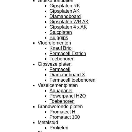
Gipskartonplaten
Gipsplaten RK
Gipsplaten AK
Diamandboard
Gipsplaten WR AK
Gipsplaten 4 x AK
Stucplaten
Buiggips
Vloerelementen
Knauf Brio
Fermacell Estrich
Toebehoren
Gipsvezelplaten
Fermacell
Diamandboard X
Fermacell toebehoren
Vezelcementplaten
Aquapanel
Powerpanel H2O
Toebehoren
Brandwerende platen
Promatect H
Promatect 100
Metalstud
Profielen