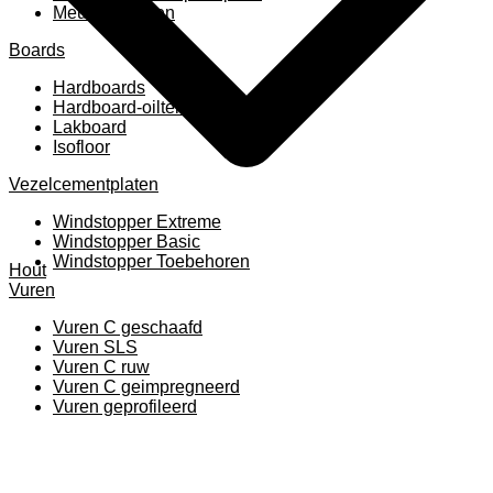
Meubelpanelen
Boards
Hardboards
Hardboard-oiltemperated
Lakboard
Isofloor
Vezelcementplaten
Windstopper Extreme
Windstopper Basic
Windstopper Toebehoren
Hout
Vuren
Vuren C geschaafd
Vuren SLS
Vuren C ruw
Vuren C geimpregneerd
Vuren geprofileerd