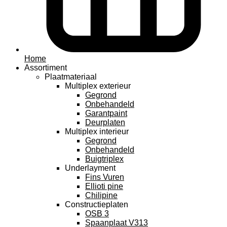
Home
Assortiment
Plaatmateriaal
Multiplex exterieur
Gegrond
Onbehandeld
Garantpaint
Deurplaten
Multiplex interieur
Gegrond
Onbehandeld
Buigtriplex
Underlayment
Fins Vuren
Ellioti pine
Chilipine
Constructieplaten
OSB 3
Spaanplaat V313