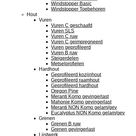
Windstopper Basic
Windstopper Toebehoren
Hout
Vuren
Vuren C geschaafd
Vuren SLS
Vuren C ruw
Vuren C geimpregneerd
Vuren geprofileerd
Vuren B ruw
Steigerdelen
Metselprofielen
Hardhout
Geprofileerd kozijnhout
Geprofileerd raamhout
Geprofileerd hardhout
Oregon Pine
Meranti Komo gevingerlast
Mahonie Komo gevingerlast
Meranti NON Komo gelam/gev
Eucalyptus NON Komo gelam/gev
Grenen
Grenen B ruw
Grenen gevingerlast
Lijstwerk