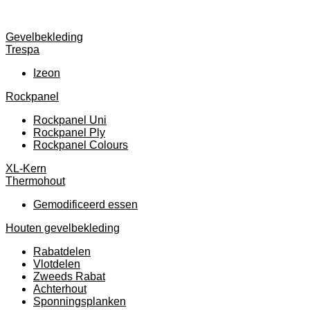
Gevelbekleding
Trespa
Izeon
Rockpanel
Rockpanel Uni
Rockpanel Ply
Rockpanel Colours
XL-Kern
Thermohout
Gemodificeerd essen
Houten gevelbekleding
Rabatdelen
Vlotdelen
Zweeds Rabat
Achterhout
Sponningsplanken