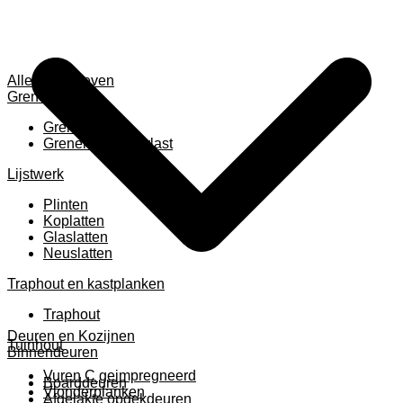
Alles weergeven
Grenen
Grenen B ruw
Grenen gevingerlast
Lijstwerk
Plinten
Koplatten
Glaslatten
Neuslatten
Traphout en kastplanken
Traphout
Deuren en Kozijnen
Tuinhout
Binnendeuren
Vuren C geimpregneerd
Boarddeuren
Vlonderplanken
Afgelakte opdekdeuren