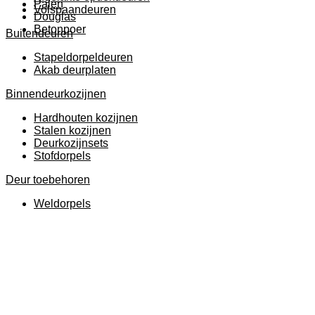
Palen
Volspaandeuren
Douglas
Betonpoer
Buitendeuren
Stapeldorpeldeuren
Akab deurplaten
Binnendeurkozijnen
Hardhouten kozijnen
Stalen kozijnen
Deurkozijnsets
Stofdorpels
Deur toebehoren
Weldorpels