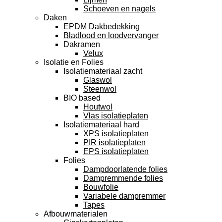
Schoeven en nagels
Daken
EPDM Dakbedekking
Bladlood en loodvervanger
Dakramen
Velux
Isolatie en Folies
Isolatiemateriaal zacht
Glaswol
Steenwol
BIO based
Houtwol
Vlas isolatieplaten
Isolatiemateriaal hard
XPS isolatieplaten
PIR isolatieplaten
EPS isolatieplaten
Folies
Dampdoorlatende folies
Dampremmende folies
Bouwfolie
Variabele dampremmer
Tapes
Afbouwmaterialen