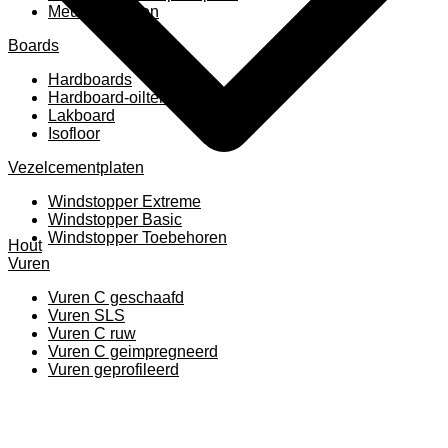
Meubelpanelen
Boards
Hardboards
Hardboard-oiltemperated
Lakboard
Isofloor
Vezelcementplaten
Windstopper Extreme
Windstopper Basic
Windstopper Toebehoren
Hout
Vuren
Vuren C geschaafd
Vuren SLS
Vuren C ruw
Vuren C geimpregneerd
Vuren geprofileerd