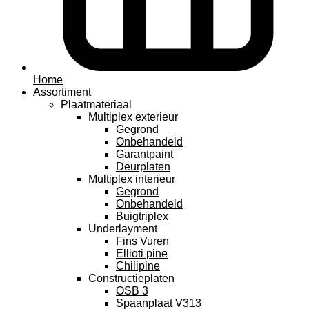
Home
Assortiment
Plaatmateriaal
Multiplex exterieur
Gegrond
Onbehandeld
Garantpaint
Deurplaten
Multiplex interieur
Gegrond
Onbehandeld
Buigtriplex
Underlayment
Fins Vuren
Ellioti pine
Chilipine
Constructieplaten
OSB 3
Spaanplaat V313