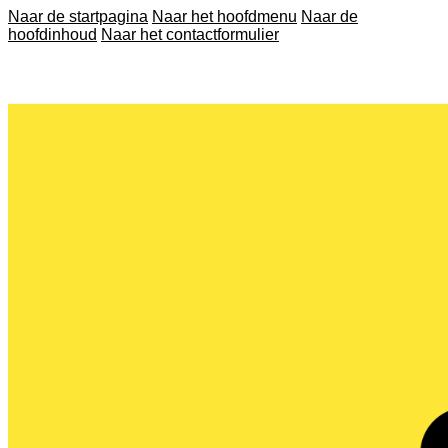
Naar de startpagina
Naar het hoofdmenu
Naar de
hoofdinhoud
Naar het contactformulier