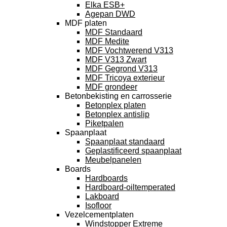
Elka ESB+
Agepan DWD
MDF platen
MDF Standaard
MDF Medite
MDF Vochtwerend V313
MDF V313 Zwart
MDF Gegrond V313
MDF Tricoya exterieur
MDF grondeer
Betonbekisting en carrosserie
Betonplex platen
Betonplex antislip
Piketpalen
Spaanplaat
Spaanplaat standaard
Geplastificeerd spaanplaat
Meubelpanelen
Boards
Hardboards
Hardboard-oiltemperated
Lakboard
Isofloor
Vezelcementplaten
Windstopper Extreme