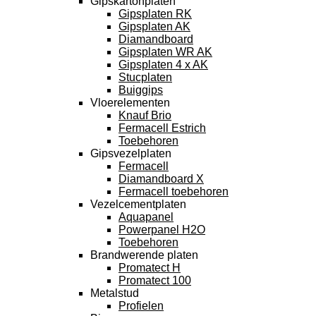
Gipskartonplaten
Gipsplaten RK
Gipsplaten AK
Diamandboard
Gipsplaten WR AK
Gipsplaten 4 x AK
Stucplaten
Buiggips
Vloerelementen
Knauf Brio
Fermacell Estrich
Toebehoren
Gipsvezelplaten
Fermacell
Diamandboard X
Fermacell toebehoren
Vezelcementplaten
Aquapanel
Powerpanel H2O
Toebehoren
Brandwerende platen
Promatect H
Promatect 100
Metalstud
Profielen