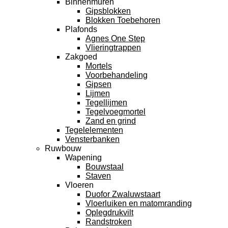
Binnenmuren
Gipsblokken
Blokken Toebehoren
Plafonds
Agnes One Step
Vlieringtrappen
Zakgoed
Mortels
Voorbehandeling
Gipsen
Lijmen
Tegellijmen
Tegelvoegmortel
Zand en grind
Tegelelementen
Vensterbanken
Ruwbouw
Wapening
Bouwstaal
Staven
Vloeren
Duofor Zwaluwstaart
Vloerluiken en matomranding
Oplegdrukvilt
Randstroken