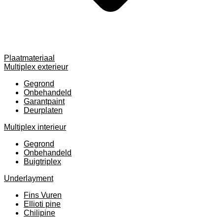
Plaatmateriaal
Multiplex exterieur
Gegrond
Onbehandeld
Garantpaint
Deurplaten
Multiplex interieur
Gegrond
Onbehandeld
Buigtriplex
Underlayment
Fins Vuren
Ellioti pine
Chilipine