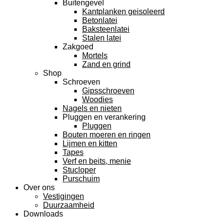
Buitengevel
Kantplanken geisoleerd
Betonlatei
Baksteenlatei
Stalen latei
Zakgoed
Mortels
Zand en grind
Shop
Schroeven
Gipsschroeven
Woodies
Nagels en nieten
Pluggen en verankering
Pluggen
Bouten moeren en ringen
Lijmen en kitten
Tapes
Verf en beits, menie
Stucloper
Purschuim
Over ons
Vestigingen
Duurzaamheid
Downloads