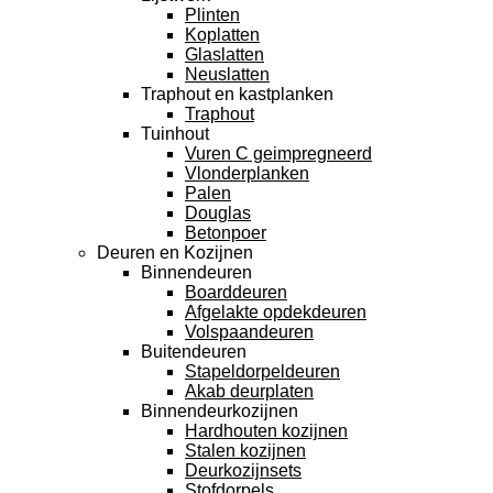
Plinten
Koplatten
Glaslatten
Neuslatten
Traphout en kastplanken
Traphout
Tuinhout
Vuren C geimpregneerd
Vlonderplanken
Palen
Douglas
Betonpoer
Deuren en Kozijnen
Binnendeuren
Boarddeuren
Afgelakte opdekdeuren
Volspaandeuren
Buitendeuren
Stapeldorpeldeuren
Akab deurplaten
Binnendeurkozijnen
Hardhouten kozijnen
Stalen kozijnen
Deurkozijnsets
Stofdorpels