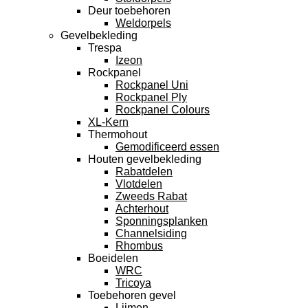
Deur toebehoren
Weldorpels
Gevelbekleding
Trespa
Izeon
Rockpanel
Rockpanel Uni
Rockpanel Ply
Rockpanel Colours
XL-Kern
Thermohout
Gemodificeerd essen
Houten gevelbekleding
Rabatdelen
Vlotdelen
Zweeds Rabat
Achterhout
Sponningsplanken
Channelsiding
Rhombus
Boeidelen
WRC
Tricoya
Toebehoren gevel
Lijmen