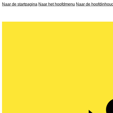
Naar de startpagina
Naar het hoofdmenu
Naar de hoofdinhou