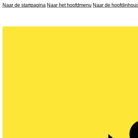
Naar de startpagina
Naar het hoofdmenu
Naar de hoofdinhou