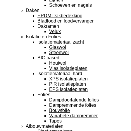
Schoeven en nagels
Daken
EPDM Dakbedekking
Bladlood en loodvervanger
Dakramen
Velux
Isolatie en Folies
Isolatiemateriaal zacht
Glaswol
Steenwol
BIO based
Houtwol
Vlas isolatieplaten
Isolatiemateriaal hard
XPS isolatieplaten
PIR isolatieplaten
EPS isolatieplaten
Folies
Dampdoorlatende folies
Dampremmende folies
Bouwfolie
Variabele dampremmer
Tapes
Afbouwmaterialen