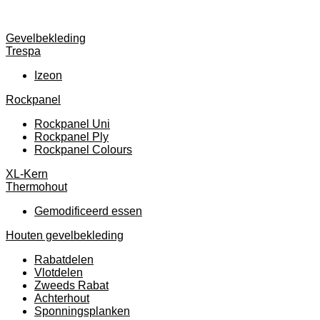
Gevelbekleding
Trespa
Izeon
Rockpanel
Rockpanel Uni
Rockpanel Ply
Rockpanel Colours
XL-Kern
Thermohout
Gemodificeerd essen
Houten gevelbekleding
Rabatdelen
Vlotdelen
Zweeds Rabat
Achterhout
Sponningsplanken