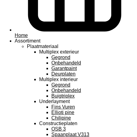
Home
Assortiment
Plaatmateriaal
Multiplex exterieur
Gegrond
Onbehandeld
Garantpaint
Deurplaten
Multiplex interieur
Gegrond
Onbehandeld
Buigtriplex
Underlayment
Fins Vuren
Ellioti pine
Chilipine
Constructieplaten
OSB 3
Spaanplaat V313