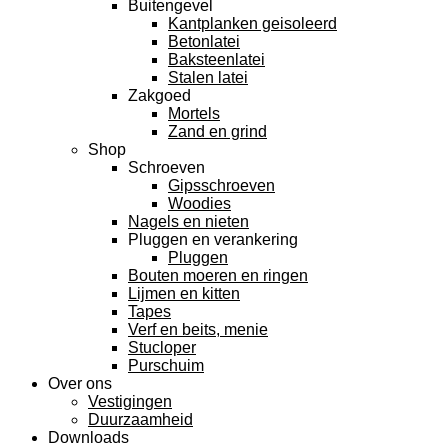
Buitengevel
Kantplanken geisoleerd
Betonlatei
Baksteenlatei
Stalen latei
Zakgoed
Mortels
Zand en grind
Shop
Schroeven
Gipsschroeven
Woodies
Nagels en nieten
Pluggen en verankering
Pluggen
Bouten moeren en ringen
Lijmen en kitten
Tapes
Verf en beits, menie
Stucloper
Purschuim
Over ons
Vestigingen
Duurzaamheid
Downloads