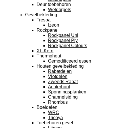
Deur toebehoren
Weldorpels
Gevelbekleding
Trespa
Izeon
Rockpanel
Rockpanel Uni
Rockpanel Ply
Rockpanel Colours
XL-Kern
Thermohout
Gemodificeerd essen
Houten gevelbekleding
Rabatdelen
Vlotdelen
Zweeds Rabat
Achterhout
Sponningsplanken
Channelsiding
Rhombus
Boeidelen
WRC
Tricoya
Toebehoren gevel
Lijmen