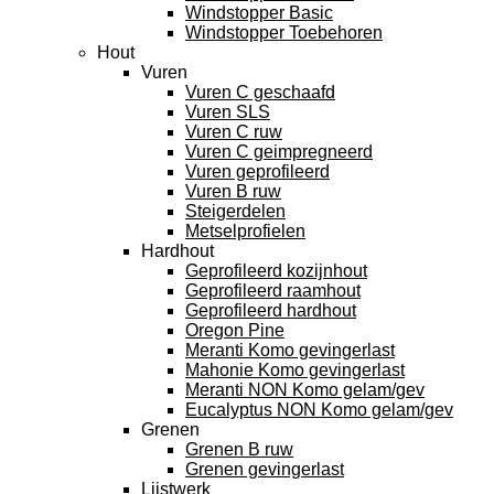
Windstopper Basic
Windstopper Toebehoren
Hout
Vuren
Vuren C geschaafd
Vuren SLS
Vuren C ruw
Vuren C geimpregneerd
Vuren geprofileerd
Vuren B ruw
Steigerdelen
Metselprofielen
Hardhout
Geprofileerd kozijnhout
Geprofileerd raamhout
Geprofileerd hardhout
Oregon Pine
Meranti Komo gevingerlast
Mahonie Komo gevingerlast
Meranti NON Komo gelam/gev
Eucalyptus NON Komo gelam/gev
Grenen
Grenen B ruw
Grenen gevingerlast
Lijstwerk