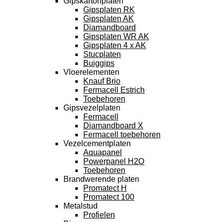
Gipskartonplaten
Gipsplaten RK
Gipsplaten AK
Diamandboard
Gipsplaten WR AK
Gipsplaten 4 x AK
Stucplaten
Buiggips
Vloerelementen
Knauf Brio
Fermacell Estrich
Toebehoren
Gipsvezelplaten
Fermacell
Diamandboard X
Fermacell toebehoren
Vezelcementplaten
Aquapanel
Powerpanel H2O
Toebehoren
Brandwerende platen
Promatect H
Promatect 100
Metalstud
Profielen