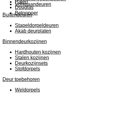
Palen
Volspaandeuren
Douglas
Betonpoer
Buitendeuren
Stapeldorpeldeuren
Akab deurplaten
Binnendeurkozijnen
Hardhouten kozijnen
Stalen kozijnen
Deurkozijnsets
Stofdorpels
Deur toebehoren
Weldorpels