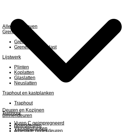
Alles weergeven
Grenen
Grenen B ruw
Grenen gevingerlast
Lijstwerk
Plinten
Koplatten
Glaslatten
Neuslatten
Traphout en kastplanken
Traphout
Deuren en Kozijnen
Tuinhout
Binnendeuren
Vuren C geimpregneerd
Boarddeuren
Vlonderplanken
Afgelakte opdekdeuren