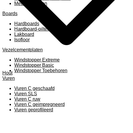
Meubelpanelen
Boards
Hardboards
Hardboard-oiltemperated
Lakboard
Isofloor
Vezelcementplaten
Windstopper Extreme
Windstopper Basic
Windstopper Toebehoren
Hout
Vuren
Vuren C geschaafd
Vuren SLS
Vuren C ruw
Vuren C geimpregneerd
Vuren geprofileerd