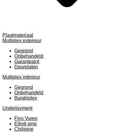
Plaatmateriaal
Multiplex exterieur
Gegrond
Onbehandeld
Garantpaint
Deurplaten
Multiplex interieur
Gegrond
Onbehandeld
Buigtriplex
Underlayment
Fins Vuren
Ellioti pine
Chilipine