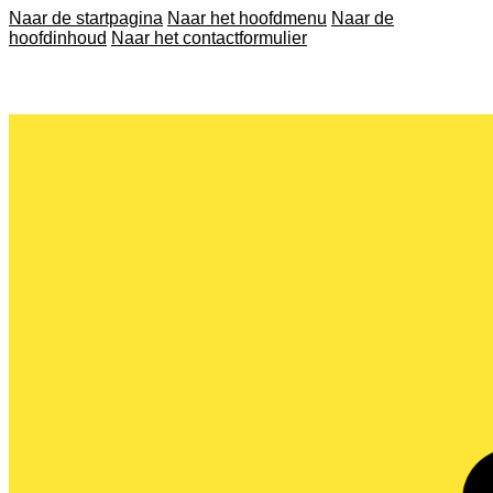
Naar de startpagina
Naar het hoofdmenu
Naar de
hoofdinhoud
Naar het contactformulier