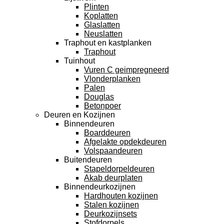
Plinten
Koplatten
Glaslatten
Neuslatten
Traphout en kastplanken
Traphout
Tuinhout
Vuren C geimpregneerd
Vlonderplanken
Palen
Douglas
Betonpoer
Deuren en Kozijnen
Binnendeuren
Boarddeuren
Afgelakte opdekdeuren
Volspaandeuren
Buitendeuren
Stapeldorpeldeuren
Akab deurplaten
Binnendeurkozijnen
Hardhouten kozijnen
Stalen kozijnen
Deurkozijnsets
Stofdorpels