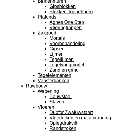
Binnenmuren
Gipsblokken
Blokken Toebehoren
Plafonds
Agnes One Step
Vlieringtrappen
Zakgoed
Mortels
Voorbehandeling
Gipsen
Lijmen
Tegellijmen
Tegelvoegmortel
Zand en grind
Tegelelementen
Vensterbanken
Ruwbouw
Wapening
Bouwstaal
Staven
Vloeren
Duofor Zwaluwstaart
Vloerluiken en matomranding
Oplegdrukvilt
Randstroken