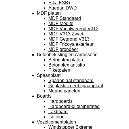
Elka ESB+
Agepan DWD
MDF platen
MDF Standaard
MDF Medite
MDF Vochtwerend V313
MDF V313 Zwart
MDF Gegrond V313
MDF Tricoya exterieur
MDF grondeer
Betonbekisting en carrosserie
Betonplex platen
Betonplex antislip
Piketpalen
Spaanplaat
Spaanplaat standaard
Geplastificeerd spaanplaat
Meubelpanelen
Boards
Hardboards
Hardboard-oiltemperated
Lakboard
Isofloor
Vezelcementplaten
Windstopper Extreme