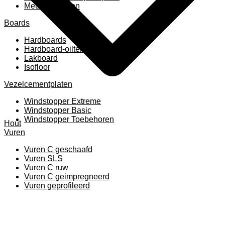
Meubelpanelen
Boards
Hardboards
Hardboard-oiltemperated
Lakboard
Isofloor
Vezelcementplaten
Windstopper Extreme
Windstopper Basic
Windstopper Toebehoren
Hout
Vuren
Vuren C geschaafd
Vuren SLS
Vuren C ruw
Vuren C geimpregneerd
Vuren geprofileerd