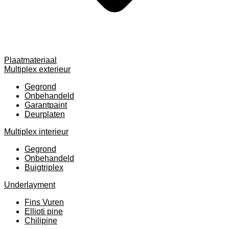
Plaatmateriaal
Multiplex exterieur
Gegrond
Onbehandeld
Garantpaint
Deurplaten
Multiplex interieur
Gegrond
Onbehandeld
Buigtriplex
Underlayment
Fins Vuren
Ellioti pine
Chilipine