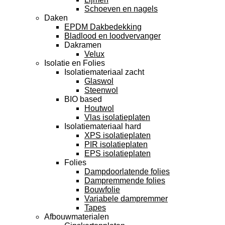
Schoeven en nagels
Daken
EPDM Dakbedekking
Bladlood en loodvervanger
Dakramen
Velux
Isolatie en Folies
Isolatiemateriaal zacht
Glaswol
Steenwol
BIO based
Houtwol
Vlas isolatieplaten
Isolatiemateriaal hard
XPS isolatieplaten
PIR isolatieplaten
EPS isolatieplaten
Folies
Dampdoorlatende folies
Dampremmende folies
Bouwfolie
Variabele dampremmer
Tapes
Afbouwmaterialen