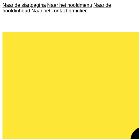
Naar de startpagina
Naar het hoofdmenu
Naar de
hoofdinhoud
Naar het contactformulier