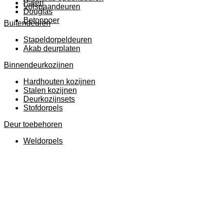
Palen
Volspaandeuren
Douglas
Betonpoer
Buitendeuren
Stapeldorpeldeuren
Akab deurplaten
Binnendeurkozijnen
Hardhouten kozijnen
Stalen kozijnen
Deurkozijnsets
Stofdorpels
Deur toebehoren
Weldorpels