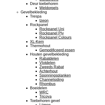
Deur toebehoren
Weldorpels
Gevelbekleding
Trespa
Izeon
Rockpanel
Rockpanel Uni
Rockpanel Ply
Rockpanel Colours
XL-Kern
Thermohout
Gemodificeerd essen
Houten gevelbekleding
Rabatdelen
Vlotdelen
Zweeds Rabat
Achterhout
Sponningsplanken
Channelsiding
Rhombus
Boeidelen
WRC
Tricoya
Toebehoren gevel
Lijmen