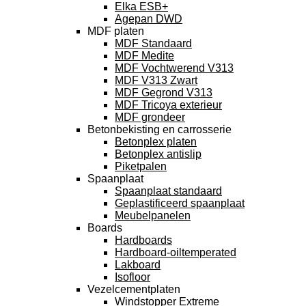
Elka ESB+
Agepan DWD
MDF platen
MDF Standaard
MDF Medite
MDF Vochtwerend V313
MDF V313 Zwart
MDF Gegrond V313
MDF Tricoya exterieur
MDF grondeer
Betonbekisting en carrosserie
Betonplex platen
Betonplex antislip
Piketpalen
Spaanplaat
Spaanplaat standaard
Geplastificeerd spaanplaat
Meubelpanelen
Boards
Hardboards
Hardboard-oiltemperated
Lakboard
Isofloor
Vezelcementplaten
Windstopper Extreme