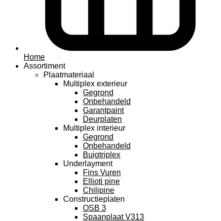
Home
Assortiment
Plaatmateriaal
Multiplex exterieur
Gegrond
Onbehandeld
Garantpaint
Deurplaten
Multiplex interieur
Gegrond
Onbehandeld
Buigtriplex
Underlayment
Fins Vuren
Ellioti pine
Chilipine
Constructieplaten
OSB 3
Spaanplaat V313