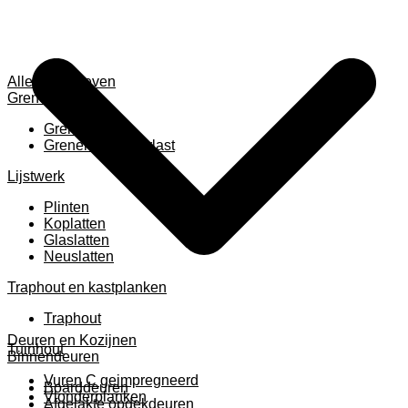
Alles weergeven
Grenen
Grenen B ruw
Grenen gevingerlast
Lijstwerk
Plinten
Koplatten
Glaslatten
Neuslatten
Traphout en kastplanken
Traphout
Deuren en Kozijnen
Tuinhout
Binnendeuren
Vuren C geimpregneerd
Boarddeuren
Vlonderplanken
Afgelakte opdekdeuren