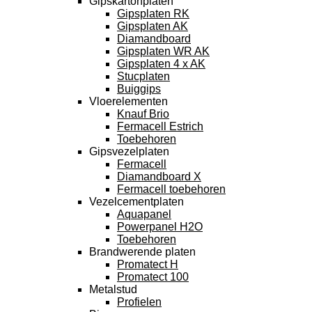
Gipskartonplaten
Gipsplaten RK
Gipsplaten AK
Diamandboard
Gipsplaten WR AK
Gipsplaten 4 x AK
Stucplaten
Buiggips
Vloerelementen
Knauf Brio
Fermacell Estrich
Toebehoren
Gipsvezelplaten
Fermacell
Diamandboard X
Fermacell toebehoren
Vezelcementplaten
Aquapanel
Powerpanel H2O
Toebehoren
Brandwerende platen
Promatect H
Promatect 100
Metalstud
Profielen