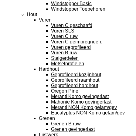
Windstopper Basic
Windstopper Toebehoren
Hout
Vuren
Vuren C geschaafd
Vuren SLS
Vuren C ruw
Vuren C geimpregneerd
Vuren geprofileerd
Vuren B ruw
Steigerdelen
Metselprofielen
Hardhout
Geprofileerd kozijnhout
Geprofileerd raamhout
Geprofileerd hardhout
Oregon Pine
Meranti Komo gevingerlast
Mahonie Komo gevingerlast
Meranti NON Komo gelam/gev
Eucalyptus NON Komo gelam/gev
Grenen
Grenen B ruw
Grenen gevingerlast
Lijstwerk