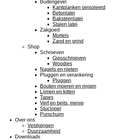
Buitengevel
Kantplanken geisoleerd
Betonlatei
Baksteenlatei
Stalen latei
Zakgoed
Mortels
Zand en grind
Shop
Schroeven
Gipsschroeven
Woodies
Nagels en nieten
Pluggen en verankering
Pluggen
Bouten moeren en ringen
Lijmen en kitten
Tapes
Verf en beits, menie
Stucloper
Purschuim
Over ons
Vestigingen
Duurzaamheid
Downloads