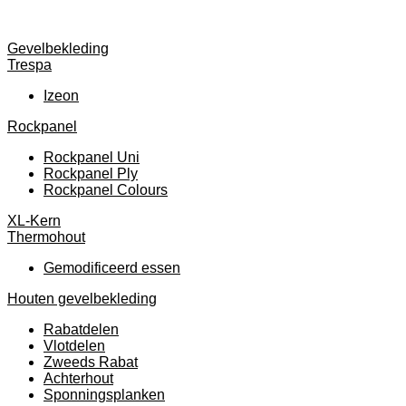
Gevelbekleding
Trespa
Izeon
Rockpanel
Rockpanel Uni
Rockpanel Ply
Rockpanel Colours
XL-Kern
Thermohout
Gemodificeerd essen
Houten gevelbekleding
Rabatdelen
Vlotdelen
Zweeds Rabat
Achterhout
Sponningsplanken