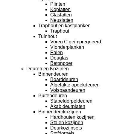
Plinten
Koplatten
Glaslatten
Neuslatten
Traphout en kastplanken
Traphout
Tuinhout
Vuren C geimpregneerd
Vlonderplanken
Palen
Douglas
Betonpoer
Deuren en Kozijnen
Binnendeuren
Boarddeuren
Afgelakte opdekdeuren
Volspaandeuren
Buitendeuren
Stapeldorpeldeuren
Akab deurplaten
Binnendeurkozijnen
Hardhouten kozijnen
Stalen kozijnen
Deurkozijnsets
Stofdorpels