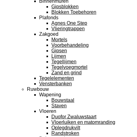
Binnenmuren
Gipsblokken
Blokken Toebehoren
Plafonds
Agnes One Step
Vlieringtrappen
Zakgoed
Mortels
Voorbehandeling
Gipsen
Lijmen
Tegellijmen
Tegelvoegmortel
Zand en grind
Tegelelementen
Vensterbanken
Ruwbouw
Wapening
Bouwstaal
Staven
Vloeren
Duofor Zwaluwstaart
Vloerluiken en matomranding
Oplegdrukvilt
Randstroken