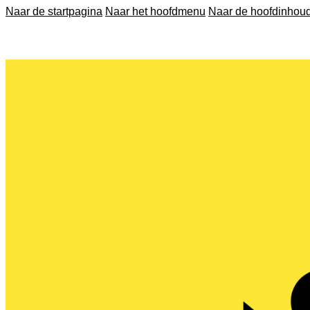
Naar de startpagina
Naar het hoofdmenu
Naar de hoofdinhou