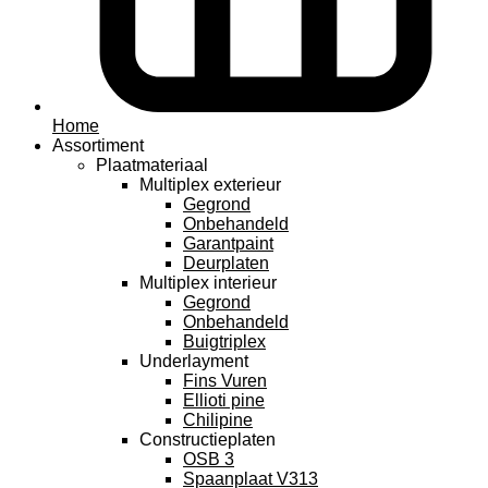
Home
Assortiment
Plaatmateriaal
Multiplex exterieur
Gegrond
Onbehandeld
Garantpaint
Deurplaten
Multiplex interieur
Gegrond
Onbehandeld
Buigtriplex
Underlayment
Fins Vuren
Ellioti pine
Chilipine
Constructieplaten
OSB 3
Spaanplaat V313