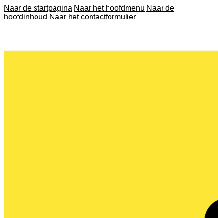
Naar de startpagina
Naar het hoofdmenu
Naar de
hoofdinhoud
Naar het contactformulier