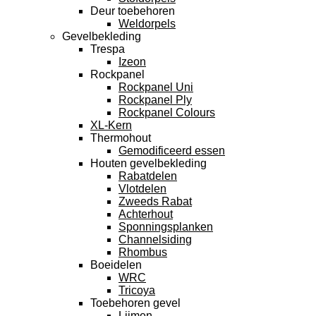
Deur toebehoren
Weldorpels
Gevelbekleding
Trespa
Izeon
Rockpanel
Rockpanel Uni
Rockpanel Ply
Rockpanel Colours
XL-Kern
Thermohout
Gemodificeerd essen
Houten gevelbekleding
Rabatdelen
Vlotdelen
Zweeds Rabat
Achterhout
Sponningsplanken
Channelsiding
Rhombus
Boeidelen
WRC
Tricoya
Toebehoren gevel
Lijmen