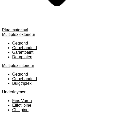
Plaatmateriaal
Multiplex exterieur
Gegrond
Onbehandeld
Garantpaint
Deurplaten
Multiplex interieur
Gegrond
Onbehandeld
Buigtriplex
Underlayment
Fins Vuren
Ellioti pine
Chilipine