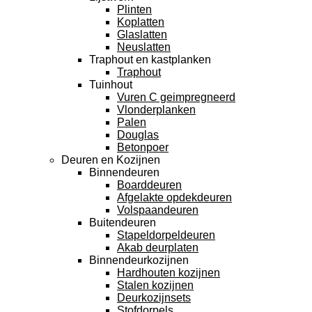
Plinten
Koplatten
Glaslatten
Neuslatten
Traphout en kastplanken
Traphout
Tuinhout
Vuren C geimpregneerd
Vlonderplanken
Palen
Douglas
Betonpoer
Deuren en Kozijnen
Binnendeuren
Boarddeuren
Afgelakte opdekdeuren
Volspaandeuren
Buitendeuren
Stapeldorpeldeuren
Akab deurplaten
Binnendeurkozijnen
Hardhouten kozijnen
Stalen kozijnen
Deurkozijnsets
Stofdorpels