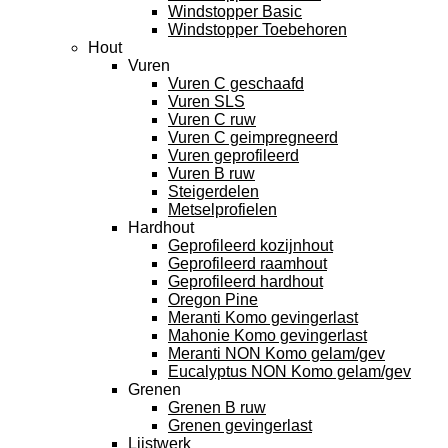
Windstopper Basic
Windstopper Toebehoren
Hout
Vuren
Vuren C geschaafd
Vuren SLS
Vuren C ruw
Vuren C geimpregneerd
Vuren geprofileerd
Vuren B ruw
Steigerdelen
Metselprofielen
Hardhout
Geprofileerd kozijnhout
Geprofileerd raamhout
Geprofileerd hardhout
Oregon Pine
Meranti Komo gevingerlast
Mahonie Komo gevingerlast
Meranti NON Komo gelam/gev
Eucalyptus NON Komo gelam/gev
Grenen
Grenen B ruw
Grenen gevingerlast
Lijstwerk