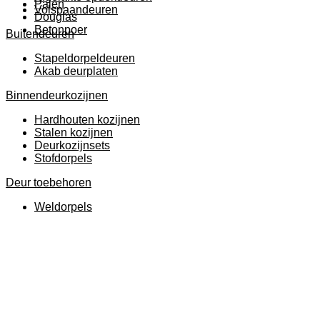
Palen
Volspaandeuren
Douglas
Betonpoer
Buitendeuren
Stapeldorpeldeuren
Akab deurplaten
Binnendeurkozijnen
Hardhouten kozijnen
Stalen kozijnen
Deurkozijnsets
Stofdorpels
Deur toebehoren
Weldorpels