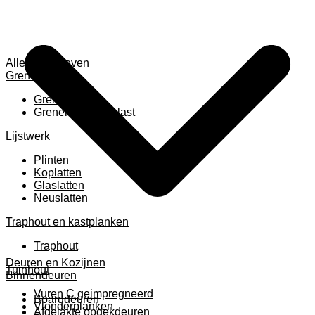
Alles weergeven
Grenen
Grenen B ruw
Grenen gevingerlast
Lijstwerk
Plinten
Koplatten
Glaslatten
Neuslatten
Traphout en kastplanken
Traphout
Deuren en Kozijnen
Tuinhout
Binnendeuren
Vuren C geimpregneerd
Boarddeuren
Vlonderplanken
Afgelakte opdekdeuren