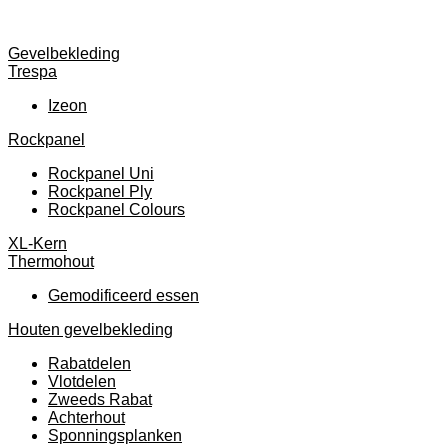
Gevelbekleding
Trespa
Izeon
Rockpanel
Rockpanel Uni
Rockpanel Ply
Rockpanel Colours
XL-Kern
Thermohout
Gemodificeerd essen
Houten gevelbekleding
Rabatdelen
Vlotdelen
Zweeds Rabat
Achterhout
Sponningsplanken