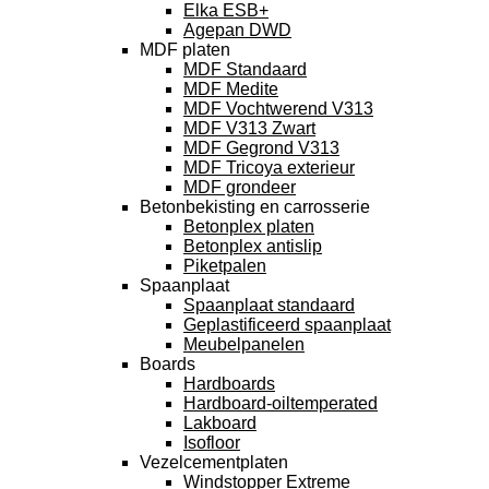
Elka ESB+
Agepan DWD
MDF platen
MDF Standaard
MDF Medite
MDF Vochtwerend V313
MDF V313 Zwart
MDF Gegrond V313
MDF Tricoya exterieur
MDF grondeer
Betonbekisting en carrosserie
Betonplex platen
Betonplex antislip
Piketpalen
Spaanplaat
Spaanplaat standaard
Geplastificeerd spaanplaat
Meubelpanelen
Boards
Hardboards
Hardboard-oiltemperated
Lakboard
Isofloor
Vezelcementplaten
Windstopper Extreme