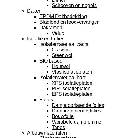
Schoeven en nagels
Daken
EPDM Dakbedekking
Bladlood en loodvervanger
Dakramen
Velux
Isolatie en Folies
Isolatiemateriaal zacht
Glaswol
Steenwol
BIO based
Houtwol
Vlas isolatieplaten
Isolatiemateriaal hard
XPS isolatieplaten
PIR isolatieplaten
EPS isolatieplaten
Folies
Dampdoorlatende folies
Dampremmende folies
Bouwfolie
Variabele dampremmer
Tapes
Afbouwmaterialen