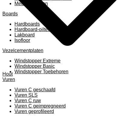
Meubelpanelen
Boards
Hardboards
Hardboard-oiltemperated
Lakboard
Isofloor
Vezelcementplaten
Windstopper Extreme
Windstopper Basic
Windstopper Toebehoren
Hout
Vuren
Vuren C geschaafd
Vuren SLS
Vuren C ruw
Vuren C geimpregneerd
Vuren geprofileerd