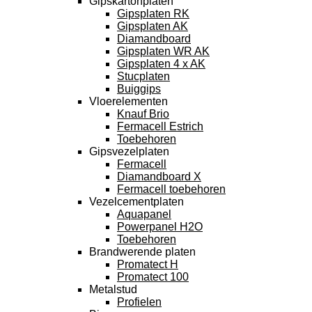
Gipskartonplaten
Gipsplaten RK
Gipsplaten AK
Diamandboard
Gipsplaten WR AK
Gipsplaten 4 x AK
Stucplaten
Buiggips
Vloerelementen
Knauf Brio
Fermacell Estrich
Toebehoren
Gipsvezelplaten
Fermacell
Diamandboard X
Fermacell toebehoren
Vezelcementplaten
Aquapanel
Powerpanel H2O
Toebehoren
Brandwerende platen
Promatect H
Promatect 100
Metalstud
Profielen