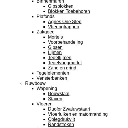
Binnenmuren
Gipsblokken
Blokken Toebehoren
Plafonds
Agnes One Step
Vlieringtrappen
Zakgoed
Mortels
Voorbehandeling
Gipsen
Lijmen
Tegellijmen
Tegelvoegmortel
Zand en grind
Tegelelementen
Vensterbanken
Ruwbouw
Wapening
Bouwstaal
Staven
Vloeren
Duofor Zwaluwstaart
Vloerluiken en matomranding
Oplegdrukvilt
Randstroken