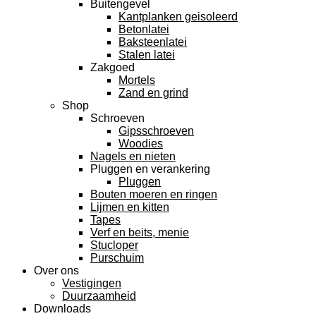
Buitengevel
Kantplanken geisoleerd
Betonlatei
Baksteenlatei
Stalen latei
Zakgoed
Mortels
Zand en grind
Shop
Schroeven
Gipsschroeven
Woodies
Nagels en nieten
Pluggen en verankering
Pluggen
Bouten moeren en ringen
Lijmen en kitten
Tapes
Verf en beits, menie
Stucloper
Purschuim
Over ons
Vestigingen
Duurzaamheid
Downloads