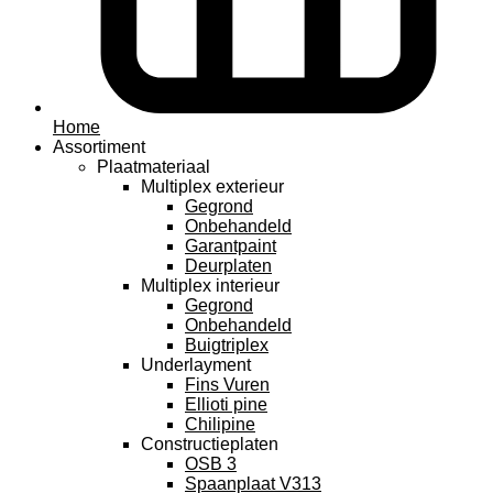
Home
Assortiment
Plaatmateriaal
Multiplex exterieur
Gegrond
Onbehandeld
Garantpaint
Deurplaten
Multiplex interieur
Gegrond
Onbehandeld
Buigtriplex
Underlayment
Fins Vuren
Ellioti pine
Chilipine
Constructieplaten
OSB 3
Spaanplaat V313