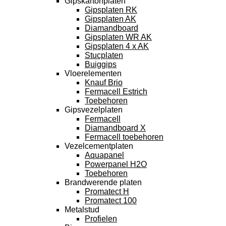
Gipskartonplaten
Gipsplaten RK
Gipsplaten AK
Diamandboard
Gipsplaten WR AK
Gipsplaten 4 x AK
Stucplaten
Buiggips
Vloerelementen
Knauf Brio
Fermacell Estrich
Toebehoren
Gipsvezelplaten
Fermacell
Diamandboard X
Fermacell toebehoren
Vezelcementplaten
Aquapanel
Powerpanel H2O
Toebehoren
Brandwerende platen
Promatect H
Promatect 100
Metalstud
Profielen