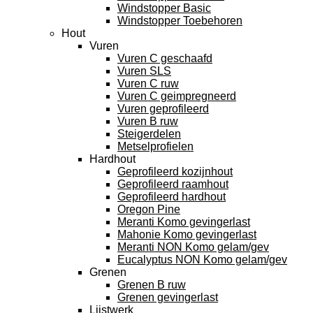
Windstopper Basic
Windstopper Toebehoren
Hout
Vuren
Vuren C geschaafd
Vuren SLS
Vuren C ruw
Vuren C geimpregneerd
Vuren geprofileerd
Vuren B ruw
Steigerdelen
Metselprofielen
Hardhout
Geprofileerd kozijnhout
Geprofileerd raamhout
Geprofileerd hardhout
Oregon Pine
Meranti Komo gevingerlast
Mahonie Komo gevingerlast
Meranti NON Komo gelam/gev
Eucalyptus NON Komo gelam/gev
Grenen
Grenen B ruw
Grenen gevingerlast
Lijstwerk