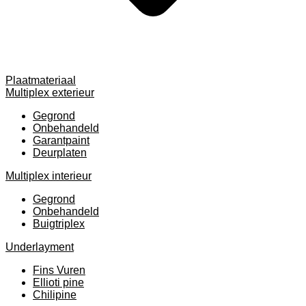
Plaatmateriaal
Multiplex exterieur
Gegrond
Onbehandeld
Garantpaint
Deurplaten
Multiplex interieur
Gegrond
Onbehandeld
Buigtriplex
Underlayment
Fins Vuren
Ellioti pine
Chilipine