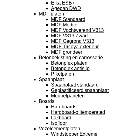
Elka ESB+
Agepan DWD
MDF platen
MDF Standaard
MDF Medite
MDF Vochtwerend V313
MDF V313 Zwart
MDF Gegrond V313
MDF Tricoya exterieur
MDF grondeer
Betonbekisting en carrosserie
Betonplex platen
Betonplex antislip
Piketpalen
Spaanplaat
Spaanplaat standaard
Geplastificeerd spaanplaat
Meubelpanelen
Boards
Hardboards
Hardboard-oiltemperated
Lakboard
Isofloor
Vezelcementplaten
Windstopper Extreme