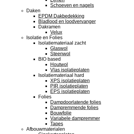
Schoeven en nagels
Daken
EPDM Dakbedekking
Bladlood en loodvervanger
Dakramen
Velux
Isolatie en Folies
Isolatiemateriaal zacht
Glaswol
Steenwol
BIO based
Houtwol
Vlas isolatieplaten
Isolatiemateriaal hard
XPS isolatieplaten
PIR isolatieplaten
EPS isolatieplaten
Folies
Dampdoorlatende folies
Dampremmende folies
Bouwfolie
Variabele dampremmer
Tapes
Afbouwmaterialen