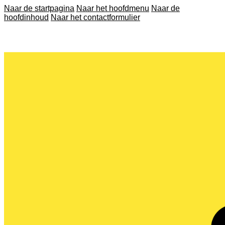
Naar de startpagina
Naar het hoofdmenu
Naar de
hoofdinhoud
Naar het contactformulier