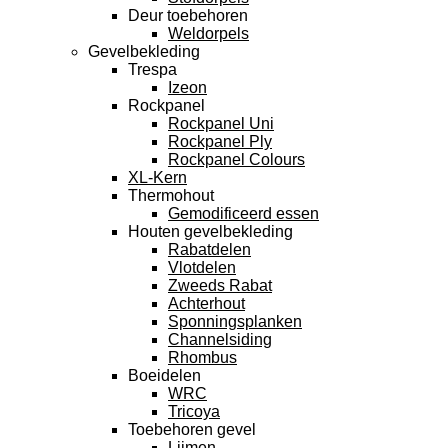
Deur toebehoren
Weldorpels
Gevelbekleding
Trespa
Izeon
Rockpanel
Rockpanel Uni
Rockpanel Ply
Rockpanel Colours
XL-Kern
Thermohout
Gemodificeerd essen
Houten gevelbekleding
Rabatdelen
Vlotdelen
Zweeds Rabat
Achterhout
Sponningsplanken
Channelsiding
Rhombus
Boeidelen
WRC
Tricoya
Toebehoren gevel
Lijmen