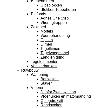
Binnenmuren
Gipsblokken
Blokken Toebehoren
Plafonds
Agnes One Step
Vlieringtrappen
Zakgoed
Mortels
Voorbehandeling
Gipsen
Lijmen
Tegellijmen
Tegelvoegmortel
Zand en grind
Tegelelementen
Vensterbanken
Ruwbouw
Wapening
Bouwstaal
Staven
Vloeren
Duofor Zwaluwstaart
Vloerluiken en matomranding
Oplegdrukvilt
Randstroken