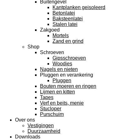
Buitengevel
Kantplanken geisoleerd
Betonlatei
Baksteenlatei
Stalen latei
Zakgoed
Mortels
Zand en grind
Shop
Schroeven
Gipsschroeven
Woodies
Nagels en nieten
Pluggen en verankering
Pluggen
Bouten moeren en ringen
Lijmen en kitten
Tapes
Verf en beits, menie
Stucloper
Purschuim
Over ons
Vestigingen
Duurzaamheid
Downloads