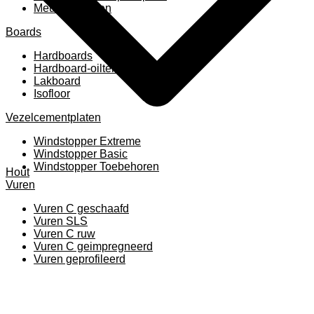
Meubelpanelen
Boards
Hardboards
Hardboard-oiltemperated
Lakboard
Isofloor
Vezelcementplaten
Windstopper Extreme
Windstopper Basic
Windstopper Toebehoren
Hout
Vuren
Vuren C geschaafd
Vuren SLS
Vuren C ruw
Vuren C geimpregneerd
Vuren geprofileerd