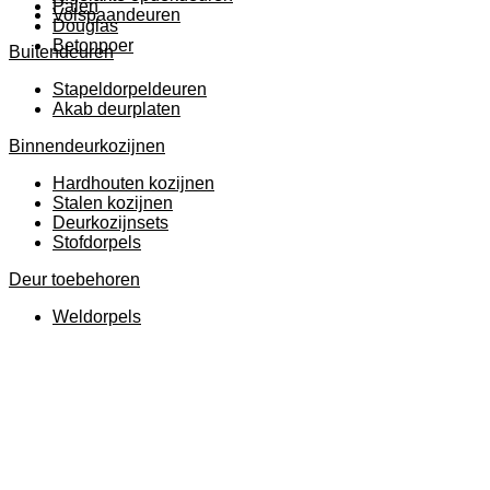
Palen
Volspaandeuren
Douglas
Betonpoer
Buitendeuren
Stapeldorpeldeuren
Akab deurplaten
Binnendeurkozijnen
Hardhouten kozijnen
Stalen kozijnen
Deurkozijnsets
Stofdorpels
Deur toebehoren
Weldorpels