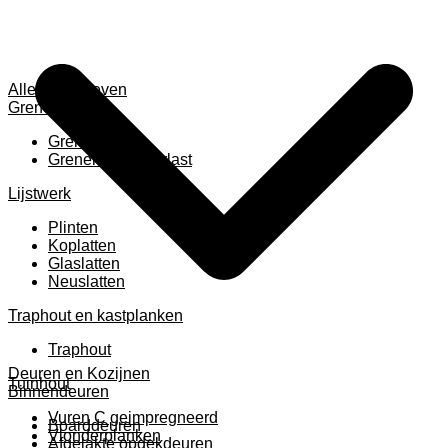
Alles weergeven
Grenen
Grenen B ruw
Grenen gevingerlast
Lijstwerk
Plinten
Koplatten
Glaslatten
Neuslatten
Traphout en kastplanken
Traphout
Deuren en Kozijnen
Tuinhout
Binnendeuren
Vuren C geimpregneerd
Boarddeuren
Vlonderplanken
Afgelakte opdekdeuren