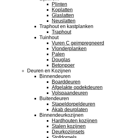
Plinten
Koplatten
Glaslatten
Neuslatten
Traphout en kastplanken
Traphout
Tuinhout
Vuren C geimpregneerd
Vlonderplanken
Palen
Douglas
Betonpoer
Deuren en Kozijnen
Binnendeuren
Boarddeuren
Afgelakte opdekdeuren
Volspaandeuren
Buitendeuren
Stapeldorpeldeuren
Akab deurplaten
Binnendeurkozijnen
Hardhouten kozijnen
Stalen kozijnen
Deurkozijnsets
Stofdorpels