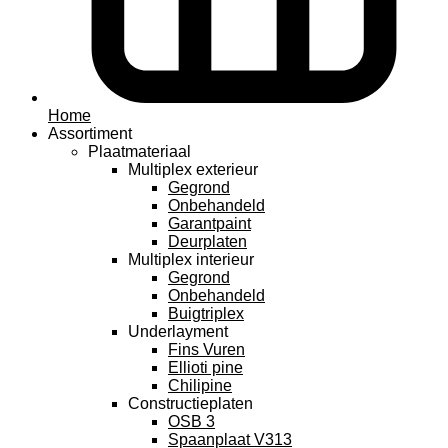
Home
Assortiment
Plaatmateriaal
Multiplex exterieur
Gegrond
Onbehandeld
Garantpaint
Deurplaten
Multiplex interieur
Gegrond
Onbehandeld
Buigtriplex
Underlayment
Fins Vuren
Ellioti pine
Chilipine
Constructieplaten
OSB 3
Spaanplaat V313