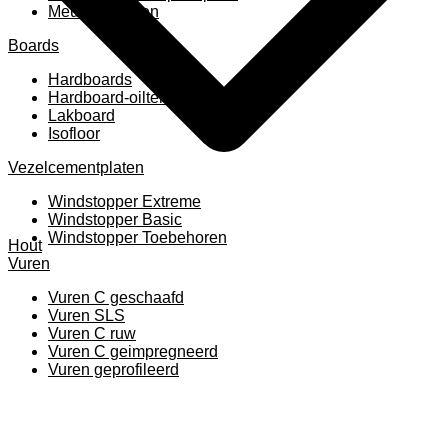
Meubelpanelen
Boards
Hardboards
Hardboard-oiltemperated
Lakboard
Isofloor
Vezelcementplaten
Windstopper Extreme
Windstopper Basic
Windstopper Toebehoren
Hout
Vuren
Vuren C geschaafd
Vuren SLS
Vuren C ruw
Vuren C geimpregneerd
Vuren geprofileerd