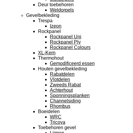
Deur toebehoren
Weldorpels
Gevelbekleding
Trespa
Izeon
Rockpanel
Rockpanel Uni
Rockpanel Ply
Rockpanel Colours
XL-Kern
Thermohout
Gemodificeerd essen
Houten gevelbekleding
Rabatdelen
Vlotdelen
Zweeds Rabat
Achterhout
Sponningsplanken
Channelsiding
Rhombus
Boeidelen
WRC
Tricoya
Toebehoren gevel
Lijmen