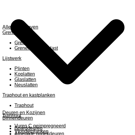
Alles weergeven
Grenen
Grenen B ruw
Grenen gevingerlast
Lijstwerk
Plinten
Koplatten
Glaslatten
Neuslatten
Traphout en kastplanken
Traphout
Deuren en Kozijnen
Tuinhout
Binnendeuren
Vuren C geimpregneerd
Boarddeuren
Vlonderplanken
Afgelakte opdekdeuren