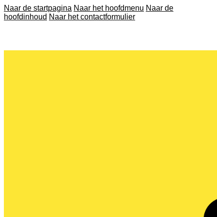
Naar de startpagina
Naar het hoofdmenu
Naar de
hoofdinhoud
Naar het contactformulier