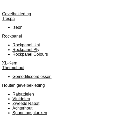
Gevelbekleding
Trespa
Izeon
Rockpanel
Rockpanel Uni
Rockpanel Ply
Rockpanel Colours
XL-Kern
Thermohout
Gemodificeerd essen
Houten gevelbekleding
Rabatdelen
Vlotdelen
Zweeds Rabat
Achterhout
Sponningsplanken