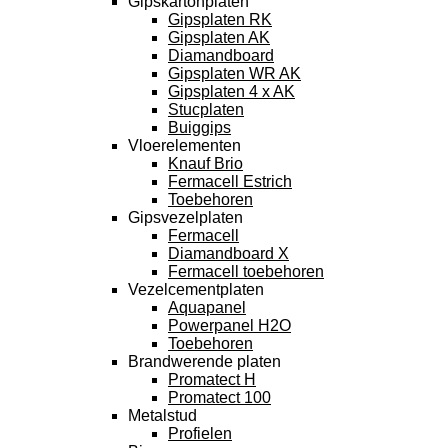
Gipskartonplaten
Gipsplaten RK
Gipsplaten AK
Diamandboard
Gipsplaten WR AK
Gipsplaten 4 x AK
Stucplaten
Buiggips
Vloerelementen
Knauf Brio
Fermacell Estrich
Toebehoren
Gipsvezelplaten
Fermacell
Diamandboard X
Fermacell toebehoren
Vezelcementplaten
Aquapanel
Powerpanel H2O
Toebehoren
Brandwerende platen
Promatect H
Promatect 100
Metalstud
Profielen