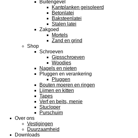
Buitengevel
Kantplanken geisoleerd
Betonlatei
Baksteenlatei
Stalen latei
Zakgoed
Mortels
Zand en grind
Shop
Schroeven
Gipsschroeven
Woodies
Nagels en nieten
Pluggen en verankering
Pluggen
Bouten moeren en ringen
Lijmen en kitten
Tapes
Verf en beits, menie
Stucloper
Purschuim
Over ons
Vestigingen
Duurzaamheid
Downloads