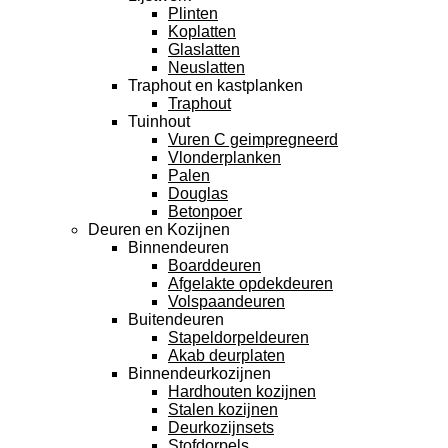
Plinten
Koplatten
Glaslatten
Neuslatten
Traphout en kastplanken
Traphout
Tuinhout
Vuren C geimpregneerd
Vlonderplanken
Palen
Douglas
Betonpoer
Deuren en Kozijnen
Binnendeuren
Boarddeuren
Afgelakte opdekdeuren
Volspaandeuren
Buitendeuren
Stapeldorpeldeuren
Akab deurplaten
Binnendeurkozijnen
Hardhouten kozijnen
Stalen kozijnen
Deurkozijnsets
Stofdorpels