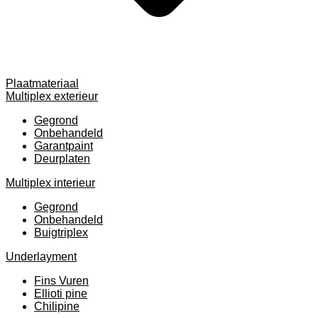
Plaatmateriaal
Multiplex exterieur
Gegrond
Onbehandeld
Garantpaint
Deurplaten
Multiplex interieur
Gegrond
Onbehandeld
Buigtriplex
Underlayment
Fins Vuren
Ellioti pine
Chilipine