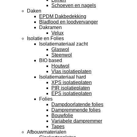
Schoeven en nagels
Daken
EPDM Dakbedekking
Bladlood en loodvervanger
Dakramen
Velux
Isolatie en Folies
Isolatiemateriaal zacht
Glaswol
Steenwol
BIO based
Houtwol
Vlas isolatieplaten
Isolatiemateriaal hard
XPS isolatieplaten
PIR isolatieplaten
EPS isolatieplaten
Folies
Dampdoorlatende folies
Dampremmende folies
Bouwfolie
Variabele dampremmer
Tapes
Afbouwmaterialen