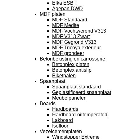
Elka ESB+
Agepan DWD
MDF platen
MDF Standaard
MDF Medite
MDF Vochtwerend V313
MDF V313 Zwart
MDF Gegrond V313
MDF Tricoya exterieur
MDF grondeer
Betonbekisting en carrosserie
Betonplex platen
Betonplex antislip
Piketpalen
Spaanplaat
Spaanplaat standaard
Geplastificeerd spaanplaat
Meubelpanelen
Boards
Hardboards
Hardboard-oiltemperated
Lakboard
Isofloor
Vezelcementplaten
Windstopper Extreme