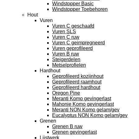
Windstopper Basic
Windstopper Toebehoren
Hout
Vuren
Vuren C geschaafd
Vuren SLS
Vuren C ruw
Vuren C geimpregneerd
Vuren geprofileerd
Vuren B ruw
Steigerdelen
Metselprofielen
Hardhout
Geprofileerd kozijnhout
Geprofileerd raamhout
Geprofileerd hardhout
Oregon Pine
Meranti Komo gevingerlast
Mahonie Komo gevingerlast
Meranti NON Komo gelam/gev
Eucalyptus NON Komo gelam/gev
Grenen
Grenen B ruw
Grenen gevingerlast
Lijstwerk