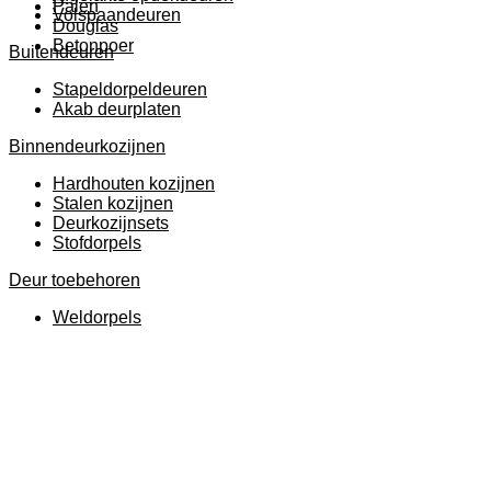
Palen
Volspaandeuren
Douglas
Betonpoer
Buitendeuren
Stapeldorpeldeuren
Akab deurplaten
Binnendeurkozijnen
Hardhouten kozijnen
Stalen kozijnen
Deurkozijnsets
Stofdorpels
Deur toebehoren
Weldorpels