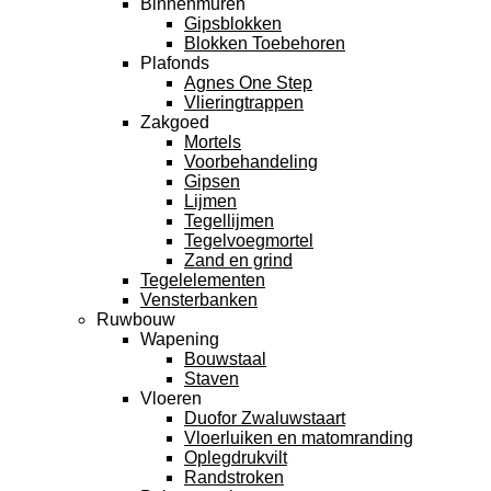
Binnenmuren
Gipsblokken
Blokken Toebehoren
Plafonds
Agnes One Step
Vlieringtrappen
Zakgoed
Mortels
Voorbehandeling
Gipsen
Lijmen
Tegellijmen
Tegelvoegmortel
Zand en grind
Tegelelementen
Vensterbanken
Ruwbouw
Wapening
Bouwstaal
Staven
Vloeren
Duofor Zwaluwstaart
Vloerluiken en matomranding
Oplegdrukvilt
Randstroken