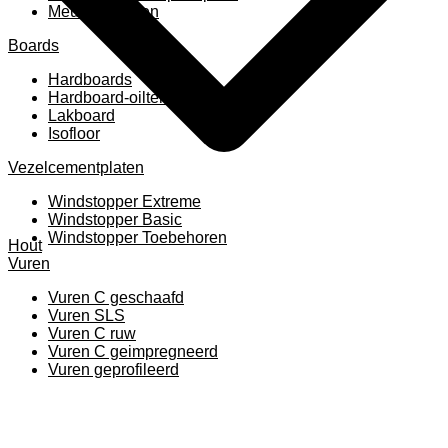
Meubelpanelen
Boards
Hardboards
Hardboard-oiltemperated
Lakboard
Isofloor
Vezelcementplaten
Windstopper Extreme
Windstopper Basic
Windstopper Toebehoren
Hout
Vuren
Vuren C geschaafd
Vuren SLS
Vuren C ruw
Vuren C geimpregneerd
Vuren geprofileerd