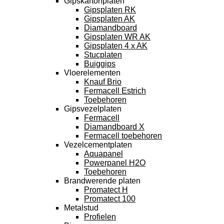
Gipskartonplaten
Gipsplaten RK
Gipsplaten AK
Diamandboard
Gipsplaten WR AK
Gipsplaten 4 x AK
Stucplaten
Buiggips
Vloerelementen
Knauf Brio
Fermacell Estrich
Toebehoren
Gipsvezelplaten
Fermacell
Diamandboard X
Fermacell toebehoren
Vezelcementplaten
Aquapanel
Powerpanel H2O
Toebehoren
Brandwerende platen
Promatect H
Promatect 100
Metalstud
Profielen