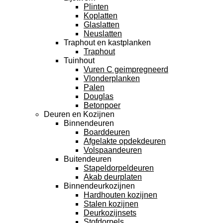
Plinten
Koplatten
Glaslatten
Neuslatten
Traphout en kastplanken
Traphout
Tuinhout
Vuren C geimpregneerd
Vlonderplanken
Palen
Douglas
Betonpoer
Deuren en Kozijnen
Binnendeuren
Boarddeuren
Afgelakte opdekdeuren
Volspaandeuren
Buitendeuren
Stapeldorpeldeuren
Akab deurplaten
Binnendeurkozijnen
Hardhouten kozijnen
Stalen kozijnen
Deurkozijnsets
Stofdorpels