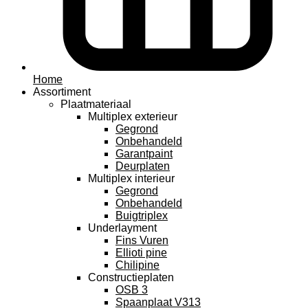
Home
Assortiment
Plaatmateriaal
Multiplex exterieur
Gegrond
Onbehandeld
Garantpaint
Deurplaten
Multiplex interieur
Gegrond
Onbehandeld
Buigtriplex
Underlayment
Fins Vuren
Ellioti pine
Chilipine
Constructieplaten
OSB 3
Spaanplaat V313