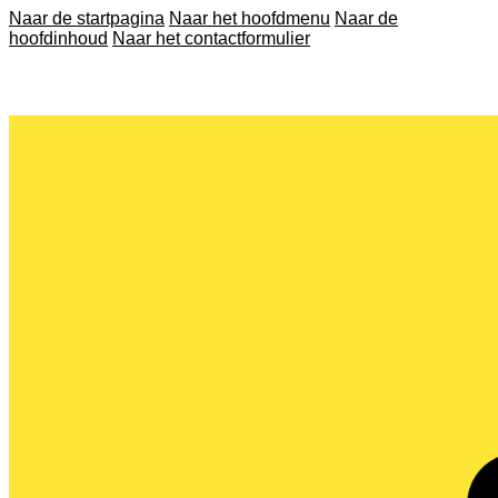
Naar de startpagina
Naar het hoofdmenu
Naar de
hoofdinhoud
Naar het contactformulier