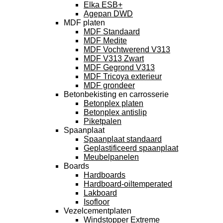
Elka ESB+
Agepan DWD
MDF platen
MDF Standaard
MDF Medite
MDF Vochtwerend V313
MDF V313 Zwart
MDF Gegrond V313
MDF Tricoya exterieur
MDF grondeer
Betonbekisting en carrosserie
Betonplex platen
Betonplex antislip
Piketpalen
Spaanplaat
Spaanplaat standaard
Geplastificeerd spaanplaat
Meubelpanelen
Boards
Hardboards
Hardboard-oiltemperated
Lakboard
Isofloor
Vezelcementplaten
Windstopper Extreme