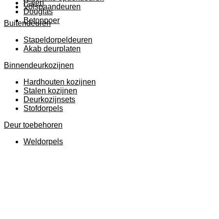
Palen
Volspaandeuren
Douglas
Betonpoer
Buitendeuren
Stapeldorpeldeuren
Akab deurplaten
Binnendeurkozijnen
Hardhouten kozijnen
Stalen kozijnen
Deurkozijnsets
Stofdorpels
Deur toebehoren
Weldorpels