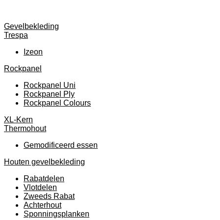
Gevelbekleding
Trespa
Izeon
Rockpanel
Rockpanel Uni
Rockpanel Ply
Rockpanel Colours
XL-Kern
Thermohout
Gemodificeerd essen
Houten gevelbekleding
Rabatdelen
Vlotdelen
Zweeds Rabat
Achterhout
Sponningsplanken