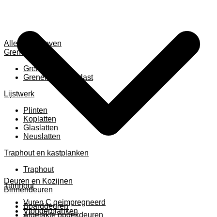
Alles weergeven
Grenen
Grenen B ruw
Grenen gevingerlast
Lijstwerk
Plinten
Koplatten
Glaslatten
Neuslatten
Traphout en kastplanken
Traphout
Deuren en Kozijnen
Tuinhout
Binnendeuren
Vuren C geimpregneerd
Boarddeuren
Vlonderplanken
Afgelakte opdekdeuren