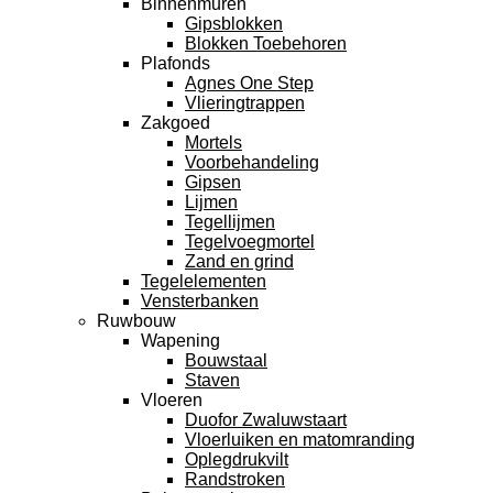
Binnenmuren
Gipsblokken
Blokken Toebehoren
Plafonds
Agnes One Step
Vlieringtrappen
Zakgoed
Mortels
Voorbehandeling
Gipsen
Lijmen
Tegellijmen
Tegelvoegmortel
Zand en grind
Tegelelementen
Vensterbanken
Ruwbouw
Wapening
Bouwstaal
Staven
Vloeren
Duofor Zwaluwstaart
Vloerluiken en matomranding
Oplegdrukvilt
Randstroken