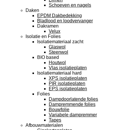
Schoeven en nagels
Daken
EPDM Dakbedekking
Bladlood en loodvervanger
Dakramen
Velux
Isolatie en Folies
Isolatiemateriaal zacht
Glaswol
Steenwol
BIO based
Houtwol
Vlas isolatieplaten
Isolatiemateriaal hard
XPS isolatieplaten
PIR isolatieplaten
EPS isolatieplaten
Folies
Dampdoorlatende folies
Dampremmende folies
Bouwfolie
Variabele dampremmer
Tapes
Afbouwmaterialen