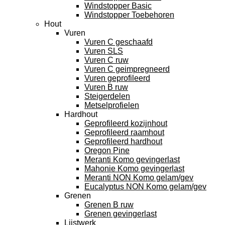
Windstopper Basic
Windstopper Toebehoren
Hout
Vuren
Vuren C geschaafd
Vuren SLS
Vuren C ruw
Vuren C geimpregneerd
Vuren geprofileerd
Vuren B ruw
Steigerdelen
Metselprofielen
Hardhout
Geprofileerd kozijnhout
Geprofileerd raamhout
Geprofileerd hardhout
Oregon Pine
Meranti Komo gevingerlast
Mahonie Komo gevingerlast
Meranti NON Komo gelam/gev
Eucalyptus NON Komo gelam/gev
Grenen
Grenen B ruw
Grenen gevingerlast
Lijstwerk