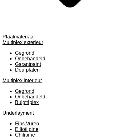
Plaatmateriaal
Multiplex exterieur
Gegrond
Onbehandeld
Garantpaint
Deurplaten
Multiplex interieur
Gegrond
Onbehandeld
Buigtriplex
Underlayment
Fins Vuren
Ellioti pine
Chilipine