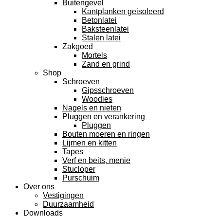
Buitengevel
Kantplanken geisoleerd
Betonlatei
Baksteenlatei
Stalen latei
Zakgoed
Mortels
Zand en grind
Shop
Schroeven
Gipsschroeven
Woodies
Nagels en nieten
Pluggen en verankering
Pluggen
Bouten moeren en ringen
Lijmen en kitten
Tapes
Verf en beits, menie
Stucloper
Purschuim
Over ons
Vestigingen
Duurzaamheid
Downloads