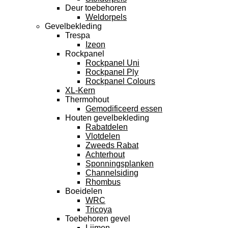
Deur toebehoren
Weldorpels
Gevelbekleding
Trespa
Izeon
Rockpanel
Rockpanel Uni
Rockpanel Ply
Rockpanel Colours
XL-Kern
Thermohout
Gemodificeerd essen
Houten gevelbekleding
Rabatdelen
Vlotdelen
Zweeds Rabat
Achterhout
Sponningsplanken
Channelsiding
Rhombus
Boeidelen
WRC
Tricoya
Toebehoren gevel
Lijmen