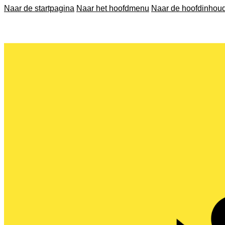
Naar de startpagina
Naar het hoofdmenu
Naar de hoofdinhou