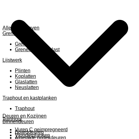
Alles weergeven
Grenen
Grenen B ruw
Grenen gevingerlast
Lijstwerk
Plinten
Koplatten
Glaslatten
Neuslatten
Traphout en kastplanken
Traphout
Deuren en Kozijnen
Tuinhout
Binnendeuren
Vuren C geimpregneerd
Boarddeuren
Vlonderplanken
Afgelakte opdekdeuren