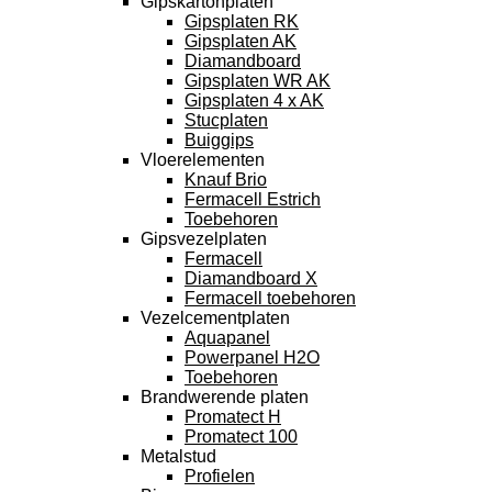
Gipskartonplaten
Gipsplaten RK
Gipsplaten AK
Diamandboard
Gipsplaten WR AK
Gipsplaten 4 x AK
Stucplaten
Buiggips
Vloerelementen
Knauf Brio
Fermacell Estrich
Toebehoren
Gipsvezelplaten
Fermacell
Diamandboard X
Fermacell toebehoren
Vezelcementplaten
Aquapanel
Powerpanel H2O
Toebehoren
Brandwerende platen
Promatect H
Promatect 100
Metalstud
Profielen