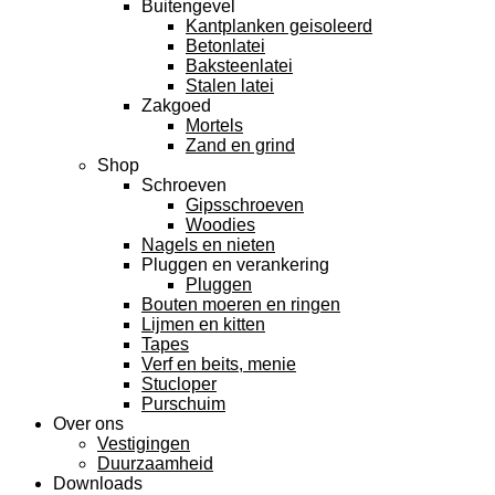
Buitengevel
Kantplanken geisoleerd
Betonlatei
Baksteenlatei
Stalen latei
Zakgoed
Mortels
Zand en grind
Shop
Schroeven
Gipsschroeven
Woodies
Nagels en nieten
Pluggen en verankering
Pluggen
Bouten moeren en ringen
Lijmen en kitten
Tapes
Verf en beits, menie
Stucloper
Purschuim
Over ons
Vestigingen
Duurzaamheid
Downloads