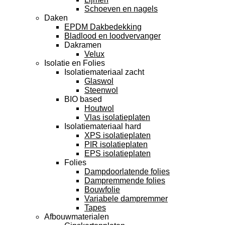
Schoeven en nagels
Daken
EPDM Dakbedekking
Bladlood en loodvervanger
Dakramen
Velux
Isolatie en Folies
Isolatiemateriaal zacht
Glaswol
Steenwol
BIO based
Houtwol
Vlas isolatieplaten
Isolatiemateriaal hard
XPS isolatieplaten
PIR isolatieplaten
EPS isolatieplaten
Folies
Dampdoorlatende folies
Dampremmende folies
Bouwfolie
Variabele dampremmer
Tapes
Afbouwmaterialen