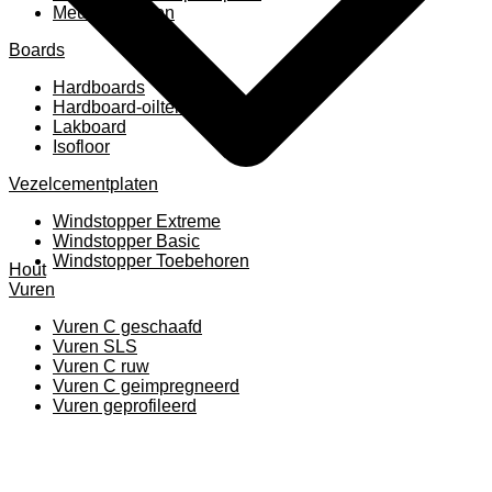
Meubelpanelen
Boards
Hardboards
Hardboard-oiltemperated
Lakboard
Isofloor
Vezelcementplaten
Windstopper Extreme
Windstopper Basic
Windstopper Toebehoren
Hout
Vuren
Vuren C geschaafd
Vuren SLS
Vuren C ruw
Vuren C geimpregneerd
Vuren geprofileerd