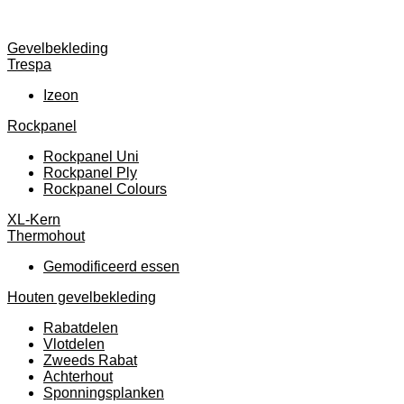
Gevelbekleding
Trespa
Izeon
Rockpanel
Rockpanel Uni
Rockpanel Ply
Rockpanel Colours
XL-Kern
Thermohout
Gemodificeerd essen
Houten gevelbekleding
Rabatdelen
Vlotdelen
Zweeds Rabat
Achterhout
Sponningsplanken