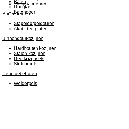
Palen
Volspaandeuren
Douglas
Betonpoer
Buitendeuren
Stapeldorpeldeuren
Akab deurplaten
Binnendeurkozijnen
Hardhouten kozijnen
Stalen kozijnen
Deurkozijnsets
Stofdorpels
Deur toebehoren
Weldorpels