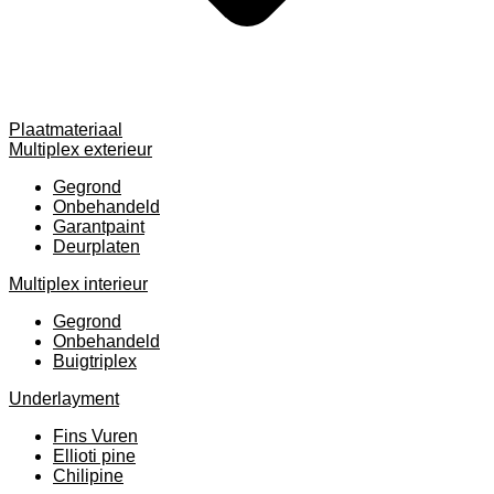
Plaatmateriaal
Multiplex exterieur
Gegrond
Onbehandeld
Garantpaint
Deurplaten
Multiplex interieur
Gegrond
Onbehandeld
Buigtriplex
Underlayment
Fins Vuren
Ellioti pine
Chilipine