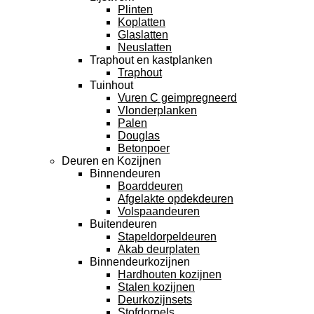
Plinten
Koplatten
Glaslatten
Neuslatten
Traphout en kastplanken
Traphout
Tuinhout
Vuren C geimpregneerd
Vlonderplanken
Palen
Douglas
Betonpoer
Deuren en Kozijnen
Binnendeuren
Boarddeuren
Afgelakte opdekdeuren
Volspaandeuren
Buitendeuren
Stapeldorpeldeuren
Akab deurplaten
Binnendeurkozijnen
Hardhouten kozijnen
Stalen kozijnen
Deurkozijnsets
Stofdorpels