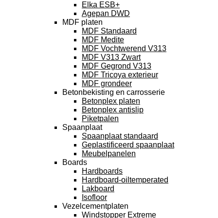
Elka ESB+
Agepan DWD
MDF platen
MDF Standaard
MDF Medite
MDF Vochtwerend V313
MDF V313 Zwart
MDF Gegrond V313
MDF Tricoya exterieur
MDF grondeer
Betonbekisting en carrosserie
Betonplex platen
Betonplex antislip
Piketpalen
Spaanplaat
Spaanplaat standaard
Geplastificeerd spaanplaat
Meubelpanelen
Boards
Hardboards
Hardboard-oiltemperated
Lakboard
Isofloor
Vezelcementplaten
Windstopper Extreme