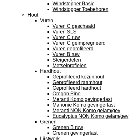
Windstopper Basic
Windstopper Toebehoren
Hout
Vuren
Vuren C geschaafd
Vuren SLS
Vuren C ruw
Vuren C geimpregneerd
Vuren geprofileerd
Vuren B ruw
Steigerdelen
Metselprofielen
Hardhout
Geprofileerd kozijnhout
Geprofileerd raamhout
Geprofileerd hardhout
Oregon Pine
Meranti Komo gevingerlast
Mahonie Komo gevingerlast
Meranti NON Komo gelam/gev
Eucalyptus NON Komo gelam/gev
Grenen
Grenen B ruw
Grenen gevingerlast
Lijstwerk