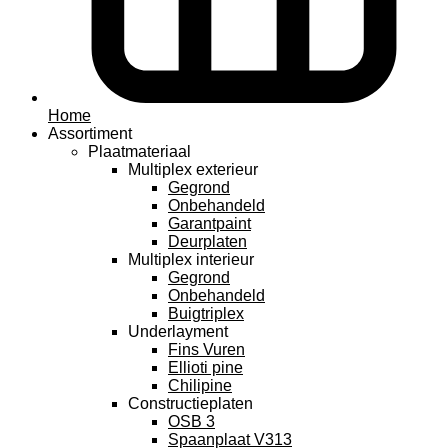
Home
Assortiment
Plaatmateriaal
Multiplex exterieur
Gegrond
Onbehandeld
Garantpaint
Deurplaten
Multiplex interieur
Gegrond
Onbehandeld
Buigtriplex
Underlayment
Fins Vuren
Ellioti pine
Chilipine
Constructieplaten
OSB 3
Spaanplaat V313