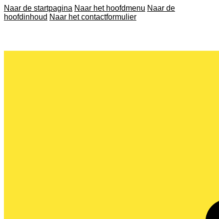
Naar de startpagina
Naar het hoofdmenu
Naar de
hoofdinhoud
Naar het contactformulier