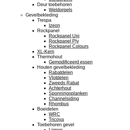
Deur toebehoren
Weldorpels
Gevelbekleding
Trespa
Izeon
Rockpanel
Rockpanel Uni
Rockpanel Ply
Rockpanel Colours
XL-Kern
Thermohout
Gemodificeerd essen
Houten gevelbekleding
Rabatdelen
Vlotdelen
Zweeds Rabat
Achterhout
Sponningsplanken
Channelsiding
Rhombus
Boeidelen
WRC
Tricoya
Toebehoren gevel
Lijmen