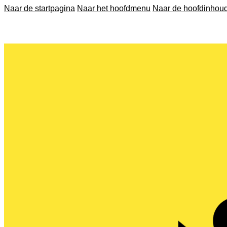
Naar de startpagina
Naar het hoofdmenu
Naar de hoofdinhou