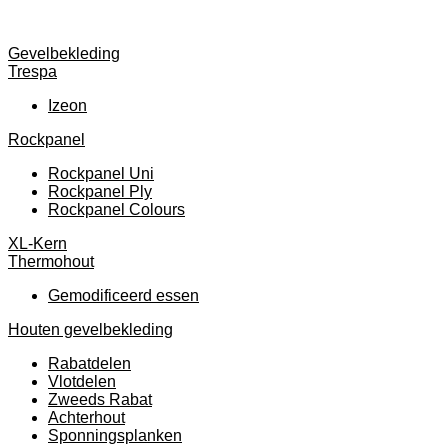
Gevelbekleding
Trespa
Izeon
Rockpanel
Rockpanel Uni
Rockpanel Ply
Rockpanel Colours
XL-Kern
Thermohout
Gemodificeerd essen
Houten gevelbekleding
Rabatdelen
Vlotdelen
Zweeds Rabat
Achterhout
Sponningsplanken