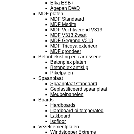
Elka ESB+
Agepan DWD
MDF platen
MDF Standaard
MDF Medite
MDF Vochtwerend V313
MDF V313 Zwart
MDF Gegrond V313
MDF Tricoya exterieur
MDF grondeer
Betonbekisting en carrosserie
Betonplex platen
Betonplex antislip
Piketpalen
Spaanplaat
Spaanplaat standaard
Geplastificeerd spaanplaat
Meubelpanelen
Boards
Hardboards
Hardboard-oiltemperated
Lakboard
Isofloor
Vezelcementplaten
Windstopper Extreme