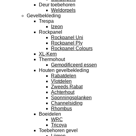
Deur toebehoren
Weldorpels
Gevelbekleding
Trespa
Izeon
Rockpanel
Rockpanel Uni
Rockpanel Ply
Rockpanel Colours
XL-Kern
Thermohout
Gemodificeerd essen
Houten gevelbekleding
Rabatdelen
Vlotdelen
Zweeds Rabat
Achterhout
Sponningsplanken
Channelsiding
Rhombus
Boeidelen
WRC
Tricoya
Toebehoren gevel
Lijmen