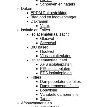
Schoeven en nagels
Daken
EPDM Dakbedekking
Bladlood en loodvervanger
Dakramen
Velux
Isolatie en Folies
Isolatiemateriaal zacht
Glaswol
Steenwol
BIO based
Houtwol
Vlas isolatieplaten
Isolatiemateriaal hard
XPS isolatieplaten
PIR isolatieplaten
EPS isolatieplaten
Folies
Dampdoorlatende folies
Dampremmende folies
Bouwfolie
Variabele dampremmer
Tapes
Afbouwmaterialen