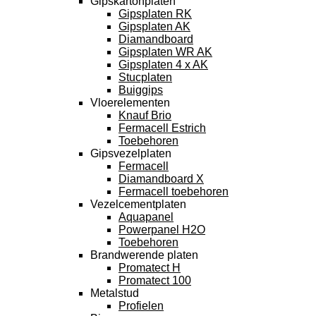
Gipskartonplaten
Gipsplaten RK
Gipsplaten AK
Diamandboard
Gipsplaten WR AK
Gipsplaten 4 x AK
Stucplaten
Buiggips
Vloerelementen
Knauf Brio
Fermacell Estrich
Toebehoren
Gipsvezelplaten
Fermacell
Diamandboard X
Fermacell toebehoren
Vezelcementplaten
Aquapanel
Powerpanel H2O
Toebehoren
Brandwerende platen
Promatect H
Promatect 100
Metalstud
Profielen