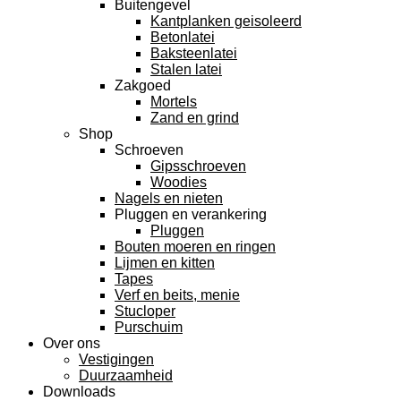
Buitengevel
Kantplanken geisoleerd
Betonlatei
Baksteenlatei
Stalen latei
Zakgoed
Mortels
Zand en grind
Shop
Schroeven
Gipsschroeven
Woodies
Nagels en nieten
Pluggen en verankering
Pluggen
Bouten moeren en ringen
Lijmen en kitten
Tapes
Verf en beits, menie
Stucloper
Purschuim
Over ons
Vestigingen
Duurzaamheid
Downloads