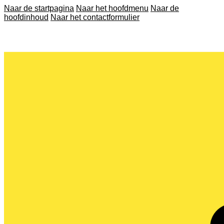
Naar de startpagina
Naar het hoofdmenu
Naar de
hoofdinhoud
Naar het contactformulier