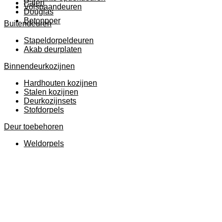
Palen
Volspaandeuren
Douglas
Betonpoer
Buitendeuren
Stapeldorpeldeuren
Akab deurplaten
Binnendeurkozijnen
Hardhouten kozijnen
Stalen kozijnen
Deurkozijnsets
Stofdorpels
Deur toebehoren
Weldorpels