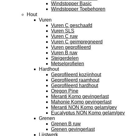
Windstopper Basic
Windstopper Toebehoren
Hout
Vuren
Vuren C geschaafd
Vuren SLS
Vuren C ruw
Vuren C geimpregneerd
Vuren geprofileerd
Vuren B ruw
Steigerdelen
Metselprofielen
Hardhout
Geprofileerd kozijnhout
Geprofileerd raamhout
Geprofileerd hardhout
Oregon Pine
Meranti Komo gevingerlast
Mahonie Komo gevingerlast
Meranti NON Komo gelam/gev
Eucalyptus NON Komo gelam/gev
Grenen
Grenen B ruw
Grenen gevingerlast
Lijstwerk