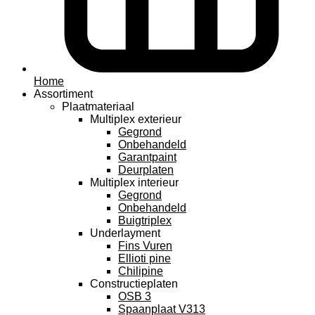
Home
Assortiment
Plaatmateriaal
Multiplex exterieur
Gegrond
Onbehandeld
Garantpaint
Deurplaten
Multiplex interieur
Gegrond
Onbehandeld
Buigtriplex
Underlayment
Fins Vuren
Ellioti pine
Chilipine
Constructieplaten
OSB 3
Spaanplaat V313