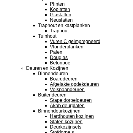
Plinten
Koplatten
Glaslatten
Neuslatten
Traphout en kastplanken
Traphout
Tuinhout
Vuren C geimpregneerd
Vlonderplanken
Palen
Douglas
Betonpoer
Deuren en Kozijnen
Binnendeuren
Boarddeuren
Afgelakte opdekdeuren
Volspaandeuren
Buitendeuren
Stapeldorpeldeuren
Akab deurplaten
Binnendeurkozijnen
Hardhouten kozijnen
Stalen kozijnen
Deurkozijnsets
Stofdorpels