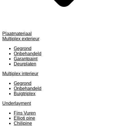
Plaatmateriaal
Multiplex exterieur
Gegrond
Onbehandeld
Garantpaint
Deurplaten
Multiplex interieur
Gegrond
Onbehandeld
Buigtriplex
Underlayment
Fins Vuren
Ellioti pine
Chilipine