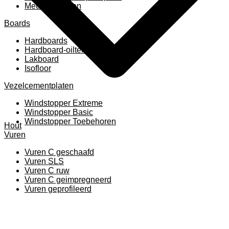
Meubelpanelen
Boards
Hardboards
Hardboard-oiltemperated
Lakboard
Isofloor
Vezelcementplaten
Windstopper Extreme
Windstopper Basic
Windstopper Toebehoren
Hout
Vuren
Vuren C geschaafd
Vuren SLS
Vuren C ruw
Vuren C geimpregneerd
Vuren geprofileerd