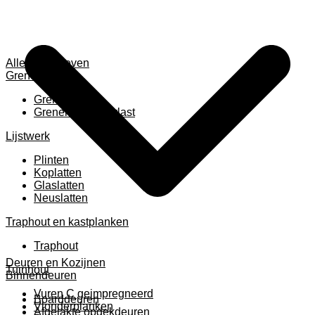
Alles weergeven
Grenen
Grenen B ruw
Grenen gevingerlast
Lijstwerk
Plinten
Koplatten
Glaslatten
Neuslatten
Traphout en kastplanken
Traphout
Deuren en Kozijnen
Tuinhout
Binnendeuren
Vuren C geimpregneerd
Boarddeuren
Vlonderplanken
Afgelakte opdekdeuren