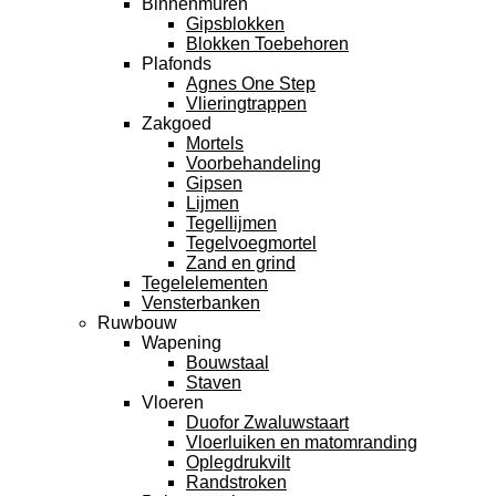
Binnenmuren
Gipsblokken
Blokken Toebehoren
Plafonds
Agnes One Step
Vlieringtrappen
Zakgoed
Mortels
Voorbehandeling
Gipsen
Lijmen
Tegellijmen
Tegelvoegmortel
Zand en grind
Tegelelementen
Vensterbanken
Ruwbouw
Wapening
Bouwstaal
Staven
Vloeren
Duofor Zwaluwstaart
Vloerluiken en matomranding
Oplegdrukvilt
Randstroken