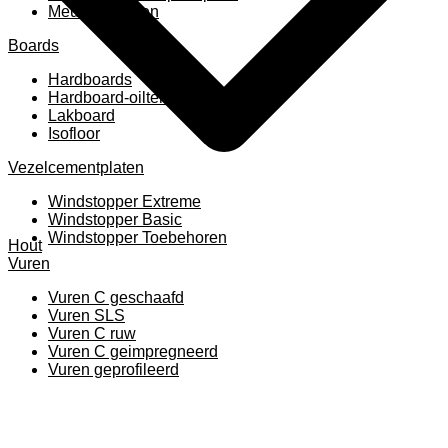
Meubelpanelen
Boards
Hardboards
Hardboard-oiltemperated
Lakboard
Isofloor
Vezelcementplaten
Windstopper Extreme
Windstopper Basic
Windstopper Toebehoren
Hout
Vuren
Vuren C geschaafd
Vuren SLS
Vuren C ruw
Vuren C geimpregneerd
Vuren geprofileerd