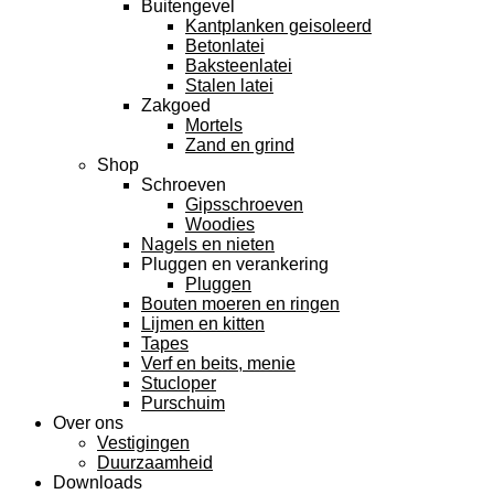
Buitengevel
Kantplanken geisoleerd
Betonlatei
Baksteenlatei
Stalen latei
Zakgoed
Mortels
Zand en grind
Shop
Schroeven
Gipsschroeven
Woodies
Nagels en nieten
Pluggen en verankering
Pluggen
Bouten moeren en ringen
Lijmen en kitten
Tapes
Verf en beits, menie
Stucloper
Purschuim
Over ons
Vestigingen
Duurzaamheid
Downloads