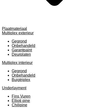
Plaatmateriaal
Multiplex exterieur
Gegrond
Onbehandeld
Garantpaint
Deurplaten
Multiplex interieur
Gegrond
Onbehandeld
Buigtriplex
Underlayment
Fins Vuren
Ellioti pine
Chilipine