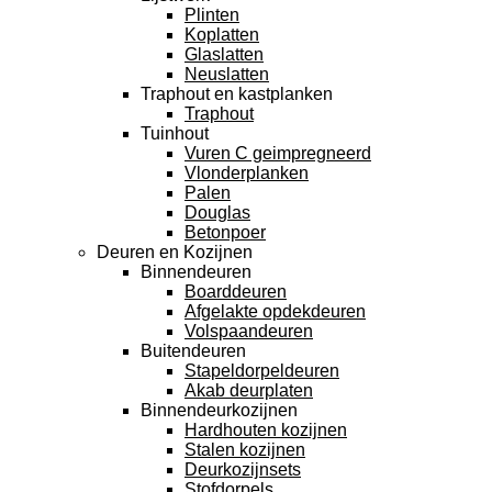
Plinten
Koplatten
Glaslatten
Neuslatten
Traphout en kastplanken
Traphout
Tuinhout
Vuren C geimpregneerd
Vlonderplanken
Palen
Douglas
Betonpoer
Deuren en Kozijnen
Binnendeuren
Boarddeuren
Afgelakte opdekdeuren
Volspaandeuren
Buitendeuren
Stapeldorpeldeuren
Akab deurplaten
Binnendeurkozijnen
Hardhouten kozijnen
Stalen kozijnen
Deurkozijnsets
Stofdorpels