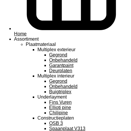
Home
Assortiment
Plaatmateriaal
Multiplex exterieur
Gegrond
Onbehandeld
Garantpaint
Deurplaten
Multiplex interieur
Gegrond
Onbehandeld
Buigtriplex
Underlayment
Fins Vuren
Ellioti pine
Chilipine
Constructieplaten
OSB 3
Spaanplaat V313