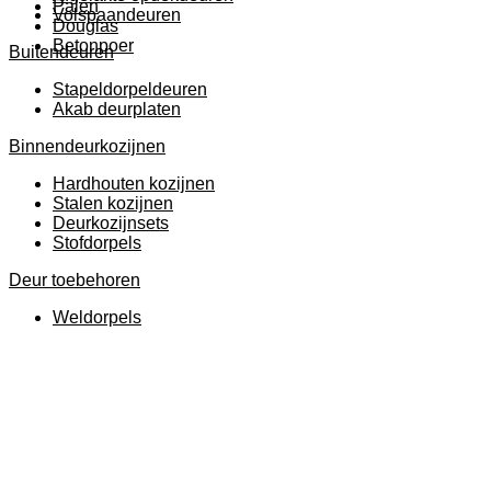
Palen
Volspaandeuren
Douglas
Betonpoer
Buitendeuren
Stapeldorpeldeuren
Akab deurplaten
Binnendeurkozijnen
Hardhouten kozijnen
Stalen kozijnen
Deurkozijnsets
Stofdorpels
Deur toebehoren
Weldorpels