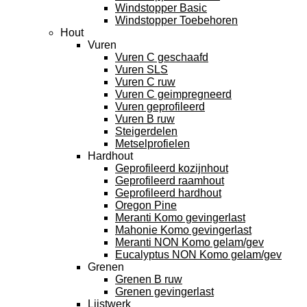
Windstopper Basic
Windstopper Toebehoren
Hout
Vuren
Vuren C geschaafd
Vuren SLS
Vuren C ruw
Vuren C geimpregneerd
Vuren geprofileerd
Vuren B ruw
Steigerdelen
Metselprofielen
Hardhout
Geprofileerd kozijnhout
Geprofileerd raamhout
Geprofileerd hardhout
Oregon Pine
Meranti Komo gevingerlast
Mahonie Komo gevingerlast
Meranti NON Komo gelam/gev
Eucalyptus NON Komo gelam/gev
Grenen
Grenen B ruw
Grenen gevingerlast
Lijstwerk