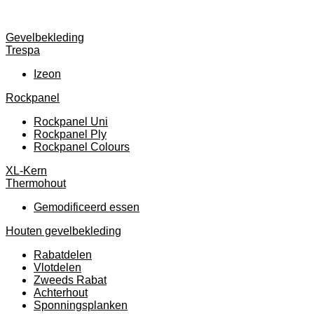
Gevelbekleding
Trespa
Izeon
Rockpanel
Rockpanel Uni
Rockpanel Ply
Rockpanel Colours
XL-Kern
Thermohout
Gemodificeerd essen
Houten gevelbekleding
Rabatdelen
Vlotdelen
Zweeds Rabat
Achterhout
Sponningsplanken