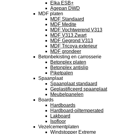
Elka ESB+
Agepan DWD
MDF platen
MDF Standaard
MDF Medite
MDF Vochtwerend V313
MDF V313 Zwart
MDF Gegrond V313
MDF Tricoya exterieur
MDF grondeer
Betonbekisting en carrosserie
Betonplex platen
Betonplex antislip
Piketpalen
Spaanplaat
Spaanplaat standaard
Geplastificeerd spaanplaat
Meubelpanelen
Boards
Hardboards
Hardboard-oiltemperated
Lakboard
Isofloor
Vezelcementplaten
Windstopper Extreme