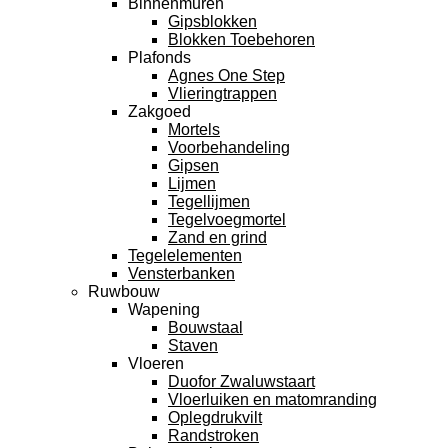
Binnenmuren
Gipsblokken
Blokken Toebehoren
Plafonds
Agnes One Step
Vlieringtrappen
Zakgoed
Mortels
Voorbehandeling
Gipsen
Lijmen
Tegellijmen
Tegelvoegmortel
Zand en grind
Tegelelementen
Vensterbanken
Ruwbouw
Wapening
Bouwstaal
Staven
Vloeren
Duofor Zwaluwstaart
Vloerluiken en matomranding
Oplegdrukvilt
Randstroken