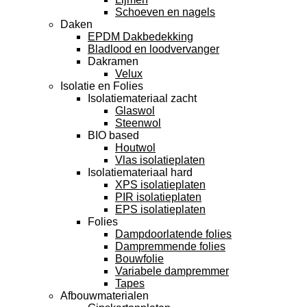
Schoeven en nagels
Daken
EPDM Dakbedekking
Bladlood en loodvervanger
Dakramen
Velux
Isolatie en Folies
Isolatiemateriaal zacht
Glaswol
Steenwol
BIO based
Houtwol
Vlas isolatieplaten
Isolatiemateriaal hard
XPS isolatieplaten
PIR isolatieplaten
EPS isolatieplaten
Folies
Dampdoorlatende folies
Dampremmende folies
Bouwfolie
Variabele dampremmer
Tapes
Afbouwmaterialen