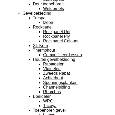
Deur toebehoren
Weldorpels
Gevelbekleding
Trespa
Izeon
Rockpanel
Rockpanel Uni
Rockpanel Ply
Rockpanel Colours
XL-Kern
Thermohout
Gemodificeerd essen
Houten gevelbekleding
Rabatdelen
Vlotdelen
Zweeds Rabat
Achterhout
Sponningsplanken
Channelsiding
Rhombus
Boeidelen
WRC
Tricoya
Toebehoren gevel
Lijmen