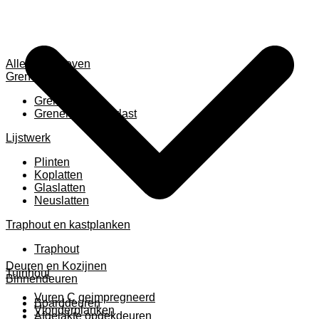
Alles weergeven
Grenen
Grenen B ruw
Grenen gevingerlast
Lijstwerk
Plinten
Koplatten
Glaslatten
Neuslatten
Traphout en kastplanken
Traphout
Deuren en Kozijnen
Tuinhout
Binnendeuren
Vuren C geimpregneerd
Boarddeuren
Vlonderplanken
Afgelakte opdekdeuren