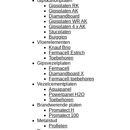
Gipskartonplaten
Gipsplaten RK
Gipsplaten AK
Diamandboard
Gipsplaten WR AK
Gipsplaten 4 x AK
Stucplaten
Buiggips
Vloerelementen
Knauf Brio
Fermacell Estrich
Toebehoren
Gipsvezelplaten
Fermacell
Diamandboard X
Fermacell toebehoren
Vezelcementplaten
Aquapanel
Powerpanel H2O
Toebehoren
Brandwerende platen
Promatect H
Promatect 100
Metalstud
Profielen