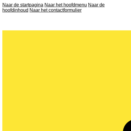
Naar de startpagina
Naar het hoofdmenu
Naar de
hoofdinhoud
Naar het contactformulier