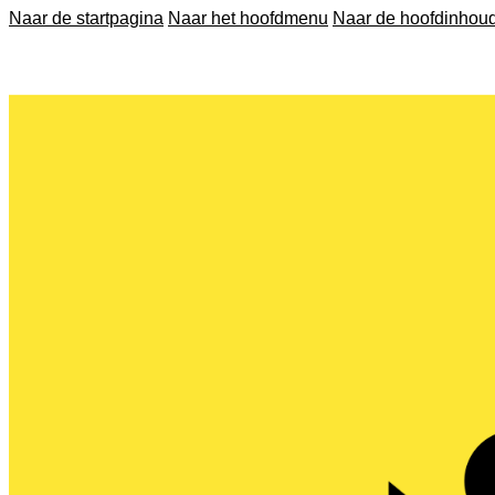
Naar de startpagina
Naar het hoofdmenu
Naar de hoofdinhou