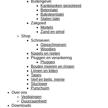
Buitengevel
Kantplanken geisoleerd
Betonlatei
Baksteenlatei
Stalen latei
Zakgoed
Mortels
Zand en grind
Shop
Schroeven
Gipsschroeven
Woodies
Nagels en nieten
Pluggen en verankering
Pluggen
Bouten moeren en ringen
Lijmen en kitten
Tapes
Verf en beits, menie
Stucloper
Purschuim
Over ons
Vestigingen
Duurzaamheid
Downloads