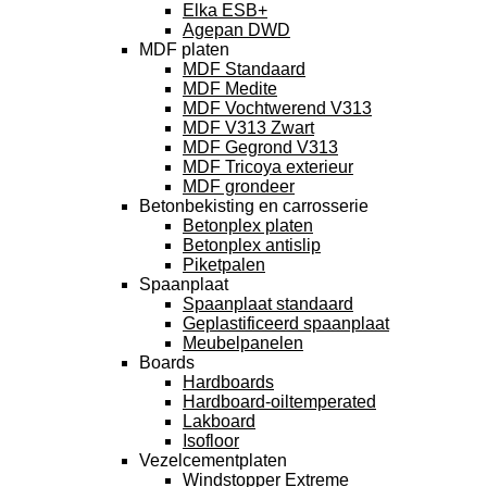
Elka ESB+
Agepan DWD
MDF platen
MDF Standaard
MDF Medite
MDF Vochtwerend V313
MDF V313 Zwart
MDF Gegrond V313
MDF Tricoya exterieur
MDF grondeer
Betonbekisting en carrosserie
Betonplex platen
Betonplex antislip
Piketpalen
Spaanplaat
Spaanplaat standaard
Geplastificeerd spaanplaat
Meubelpanelen
Boards
Hardboards
Hardboard-oiltemperated
Lakboard
Isofloor
Vezelcementplaten
Windstopper Extreme