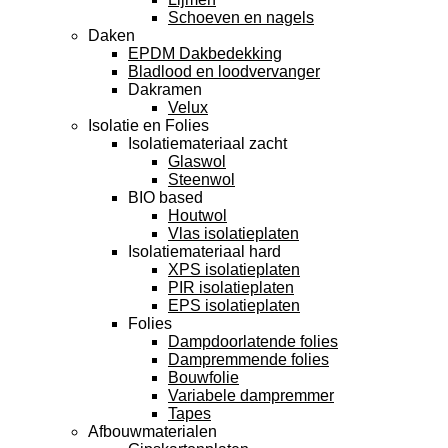
Schoeven en nagels
Daken
EPDM Dakbedekking
Bladlood en loodvervanger
Dakramen
Velux
Isolatie en Folies
Isolatiemateriaal zacht
Glaswol
Steenwol
BIO based
Houtwol
Vlas isolatieplaten
Isolatiemateriaal hard
XPS isolatieplaten
PIR isolatieplaten
EPS isolatieplaten
Folies
Dampdoorlatende folies
Dampremmende folies
Bouwfolie
Variabele dampremmer
Tapes
Afbouwmaterialen