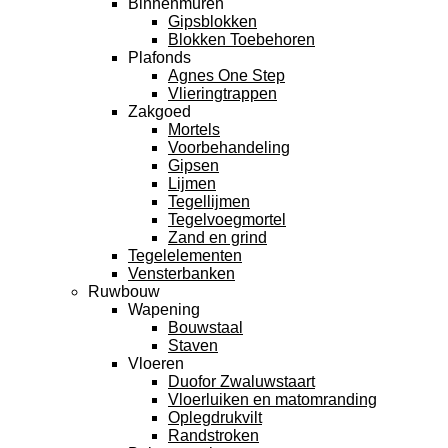
Binnenmuren
Gipsblokken
Blokken Toebehoren
Plafonds
Agnes One Step
Vlieringtrappen
Zakgoed
Mortels
Voorbehandeling
Gipsen
Lijmen
Tegellijmen
Tegelvoegmortel
Zand en grind
Tegelelementen
Vensterbanken
Ruwbouw
Wapening
Bouwstaal
Staven
Vloeren
Duofor Zwaluwstaart
Vloerluiken en matomranding
Oplegdrukvilt
Randstroken