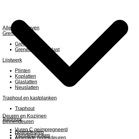
Alles weergeven
Grenen
Grenen B ruw
Grenen gevingerlast
Lijstwerk
Plinten
Koplatten
Glaslatten
Neuslatten
Traphout en kastplanken
Traphout
Deuren en Kozijnen
Tuinhout
Binnendeuren
Vuren C geimpregneerd
Boarddeuren
Vlonderplanken
Afgelakte opdekdeuren