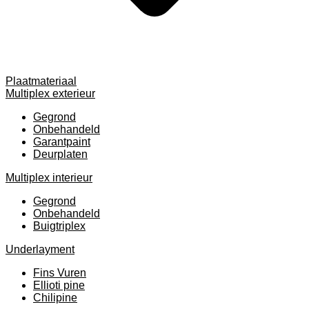
Plaatmateriaal
Multiplex exterieur
Gegrond
Onbehandeld
Garantpaint
Deurplaten
Multiplex interieur
Gegrond
Onbehandeld
Buigtriplex
Underlayment
Fins Vuren
Ellioti pine
Chilipine