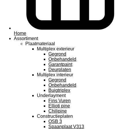
Home
Assortiment
Plaatmateriaal
Multiplex exterieur
Gegrond
Onbehandeld
Garantpaint
Deurplaten
Multiplex interieur
Gegrond
Onbehandeld
Buigtriplex
Underlayment
Fins Vuren
Ellioti pine
Chilipine
Constructieplaten
OSB 3
Spaanplaat V313