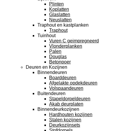
Plinten
Koplatten
Glaslatten
Neuslatten
Traphout en kastplanken
Traphout
Tuinhout
Vuren C geimpregneerd
Vlonderplanken
Palen
Douglas
Betonpoer
Deuren en Kozijnen
Binnendeuren
Boarddeuren
Afgelakte opdekdeuren
Volspaandeuren
Buitendeuren
Stapeldorpeldeuren
Akab deurplaten
Binnendeurkozijnen
Hardhouten kozijnen
Stalen kozijnen
Deurkozijnsets
Stofdorpels