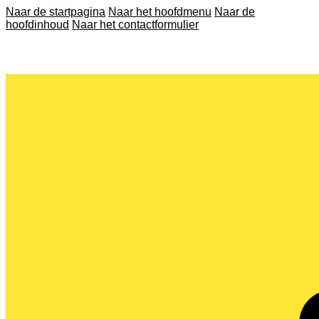
Naar de startpagina
Naar het hoofdmenu
Naar de
hoofdinhoud
Naar het contactformulier