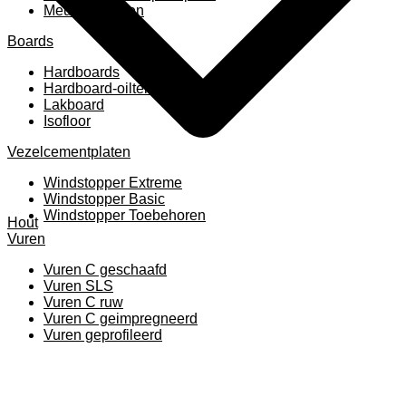
Meubelpanelen
Boards
Hardboards
Hardboard-oiltemperated
Lakboard
Isofloor
Vezelcementplaten
Windstopper Extreme
Windstopper Basic
Windstopper Toebehoren
Hout
Vuren
Vuren C geschaafd
Vuren SLS
Vuren C ruw
Vuren C geimpregneerd
Vuren geprofileerd