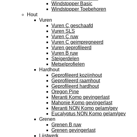
Windstopper Basic
Windstopper Toebehoren
Hout
Vuren
Vuren C geschaafd
Vuren SLS
Vuren C ruw
Vuren C geimpregneerd
Vuren geprofileerd
Vuren B ruw
Steigerdelen
Metselprofielen
Hardhout
Geprofileerd kozijnhout
Geprofileerd raamhout
Geprofileerd hardhout
Oregon Pine
Meranti Komo gevingerlast
Mahonie Komo gevingerlast
Meranti NON Komo gelam/gev
Eucalyptus NON Komo gelam/gev
Grenen
Grenen B ruw
Grenen gevingerlast
Lijstwerk