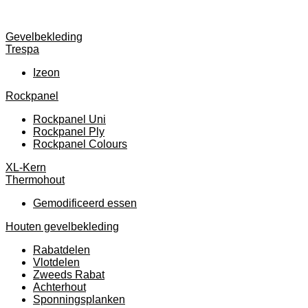
Gevelbekleding
Trespa
Izeon
Rockpanel
Rockpanel Uni
Rockpanel Ply
Rockpanel Colours
XL-Kern
Thermohout
Gemodificeerd essen
Houten gevelbekleding
Rabatdelen
Vlotdelen
Zweeds Rabat
Achterhout
Sponningsplanken