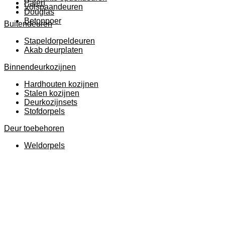
Palen
Volspaandeuren
Douglas
Betonpoer
Buitendeuren
Stapeldorpeldeuren
Akab deurplaten
Binnendeurkozijnen
Hardhouten kozijnen
Stalen kozijnen
Deurkozijnsets
Stofdorpels
Deur toebehoren
Weldorpels