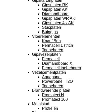
Gipskartonplaten
Gipsplaten RK
Gipsplaten AK
Diamandboard
Gipsplaten WR AK
Gipsplaten 4 x AK
Stucplaten
Buiggips
Vloerelementen
Knauf Brio
Fermacell Estrich
Toebehoren
Gipsvezelplaten
Fermacell
Diamandboard X
Fermacell toebehoren
Vezelcementplaten
Aquapanel
Powerpanel H2O
Toebehoren
Brandwerende platen
Promatect H
Promatect 100
Metalstud
Profielen