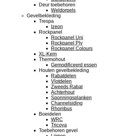
Deur toebehoren
Weldorpels
Gevelbekleding
Trespa
Izeon
Rockpanel
Rockpanel Uni
Rockpanel Ply
Rockpanel Colours
XL-Kern
Thermohout
Gemodificeerd essen
Houten gevelbekleding
Rabatdelen
Vlotdelen
Zweeds Rabat
Achterhout
Sponningsplanken
Channelsiding
Rhombus
Boeidelen
WRC
Tricoya
Toebehoren gevel
Lijmen