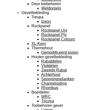
Deur toebehoren
Weldorpels
Gevelbekleding
Trespa
Izeon
Rockpanel
Rockpanel Uni
Rockpanel Ply
Rockpanel Colours
XL-Kern
Thermohout
Gemodificeerd essen
Houten gevelbekleding
Rabatdelen
Vlotdelen
Zweeds Rabat
Achterhout
Sponningsplanken
Channelsiding
Rhombus
Boeidelen
WRC
Tricoya
Toebehoren gevel
Lijmen