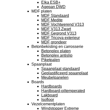
Elka ESB+
Agepan DWD
MDF platen
MDF Standaard
MDF Medite
MDF Vochtwerend V313
MDF V313 Zwart
MDF Gegrond V313
MDF Tricoya exterieur
MDF grondeer
Betonbekisting en carrosserie
Betonplex platen
Betonplex antislip
Piketpalen
Spaanplaat
Spaanplaat standaard
Geplastificeerd spaanplaat
Meubelpanelen
Boards
Hardboards
Hardboard-oiltemperated
Lakboard
Isofloor
Vezelcementplaten
Windstopper Extreme