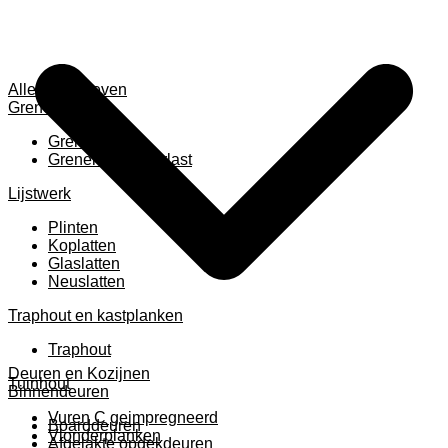
Alles weergeven
Grenen
Grenen B ruw
Grenen gevingerlast
Lijstwerk
Plinten
Koplatten
Glaslatten
Neuslatten
Traphout en kastplanken
Traphout
Deuren en Kozijnen
Tuinhout
Binnendeuren
Vuren C geimpregneerd
Boarddeuren
Vlonderplanken
Afgelakte opdekdeuren