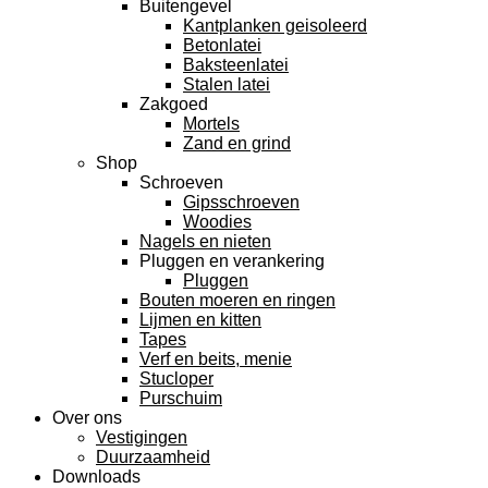
Buitengevel
Kantplanken geisoleerd
Betonlatei
Baksteenlatei
Stalen latei
Zakgoed
Mortels
Zand en grind
Shop
Schroeven
Gipsschroeven
Woodies
Nagels en nieten
Pluggen en verankering
Pluggen
Bouten moeren en ringen
Lijmen en kitten
Tapes
Verf en beits, menie
Stucloper
Purschuim
Over ons
Vestigingen
Duurzaamheid
Downloads