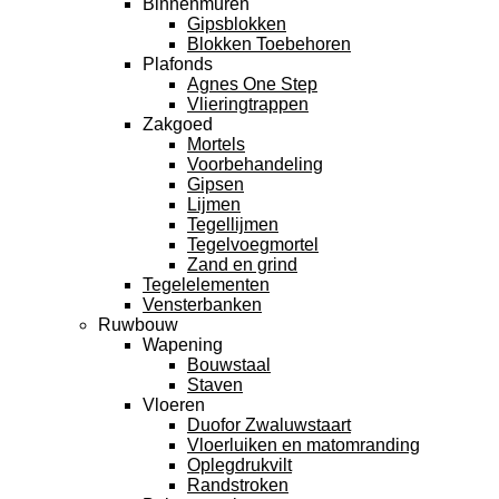
Binnenmuren
Gipsblokken
Blokken Toebehoren
Plafonds
Agnes One Step
Vlieringtrappen
Zakgoed
Mortels
Voorbehandeling
Gipsen
Lijmen
Tegellijmen
Tegelvoegmortel
Zand en grind
Tegelelementen
Vensterbanken
Ruwbouw
Wapening
Bouwstaal
Staven
Vloeren
Duofor Zwaluwstaart
Vloerluiken en matomranding
Oplegdrukvilt
Randstroken