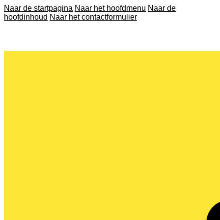
Naar de startpagina
Naar het hoofdmenu
Naar de
hoofdinhoud
Naar het contactformulier