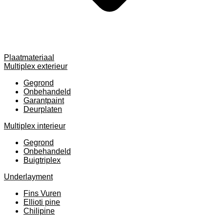
Plaatmateriaal
Multiplex exterieur
Gegrond
Onbehandeld
Garantpaint
Deurplaten
Multiplex interieur
Gegrond
Onbehandeld
Buigtriplex
Underlayment
Fins Vuren
Ellioti pine
Chilipine