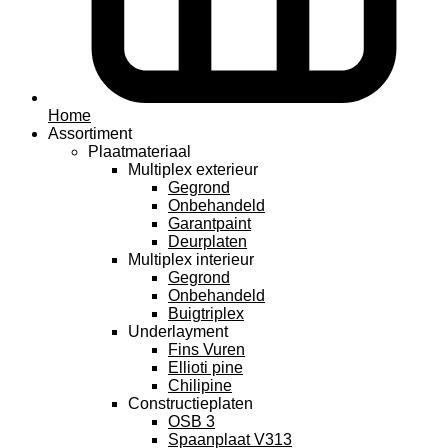
Home
Assortiment
Plaatmateriaal
Multiplex exterieur
Gegrond
Onbehandeld
Garantpaint
Deurplaten
Multiplex interieur
Gegrond
Onbehandeld
Buigtriplex
Underlayment
Fins Vuren
Ellioti pine
Chilipine
Constructieplaten
OSB 3
Spaanplaat V313