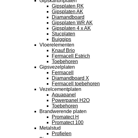
Gipskartonplaten
Gipsplaten RK
Gipsplaten AK
Diamandboard
Gipsplaten WR AK
Gipsplaten 4 x AK
Stucplaten
Buiggips
Vloerelementen
Knauf Brio
Fermacell Estrich
Toebehoren
Gipsvezelplaten
Fermacell
Diamandboard X
Fermacell toebehoren
Vezelcementplaten
Aquapanel
Powerpanel H2O
Toebehoren
Brandwerende platen
Promatect H
Promatect 100
Metalstud
Profielen