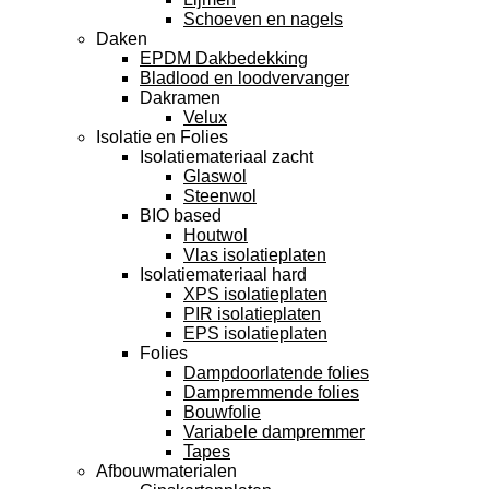
Schoeven en nagels
Daken
EPDM Dakbedekking
Bladlood en loodvervanger
Dakramen
Velux
Isolatie en Folies
Isolatiemateriaal zacht
Glaswol
Steenwol
BIO based
Houtwol
Vlas isolatieplaten
Isolatiemateriaal hard
XPS isolatieplaten
PIR isolatieplaten
EPS isolatieplaten
Folies
Dampdoorlatende folies
Dampremmende folies
Bouwfolie
Variabele dampremmer
Tapes
Afbouwmaterialen