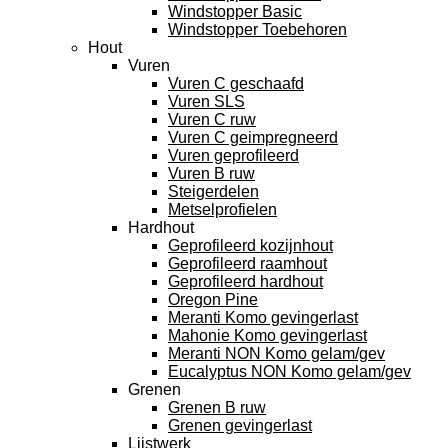
Windstopper Basic
Windstopper Toebehoren
Hout
Vuren
Vuren C geschaafd
Vuren SLS
Vuren C ruw
Vuren C geimpregneerd
Vuren geprofileerd
Vuren B ruw
Steigerdelen
Metselprofielen
Hardhout
Geprofileerd kozijnhout
Geprofileerd raamhout
Geprofileerd hardhout
Oregon Pine
Meranti Komo gevingerlast
Mahonie Komo gevingerlast
Meranti NON Komo gelam/gev
Eucalyptus NON Komo gelam/gev
Grenen
Grenen B ruw
Grenen gevingerlast
Lijstwerk