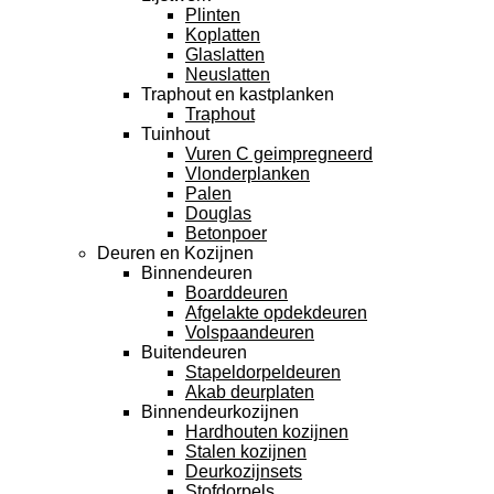
Plinten
Koplatten
Glaslatten
Neuslatten
Traphout en kastplanken
Traphout
Tuinhout
Vuren C geimpregneerd
Vlonderplanken
Palen
Douglas
Betonpoer
Deuren en Kozijnen
Binnendeuren
Boarddeuren
Afgelakte opdekdeuren
Volspaandeuren
Buitendeuren
Stapeldorpeldeuren
Akab deurplaten
Binnendeurkozijnen
Hardhouten kozijnen
Stalen kozijnen
Deurkozijnsets
Stofdorpels