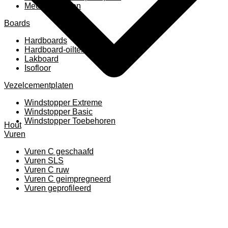
Meubelpanelen
Boards
Hardboards
Hardboard-oiltemperated
Lakboard
Isofloor
Vezelcementplaten
Windstopper Extreme
Windstopper Basic
Windstopper Toebehoren
Hout
Vuren
Vuren C geschaafd
Vuren SLS
Vuren C ruw
Vuren C geimpregneerd
Vuren geprofileerd