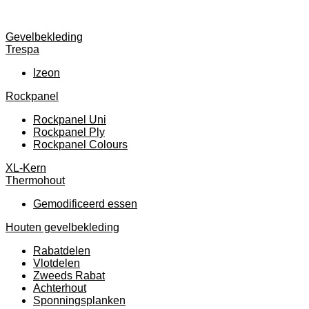
Gevelbekleding
Trespa
Izeon
Rockpanel
Rockpanel Uni
Rockpanel Ply
Rockpanel Colours
XL-Kern
Thermohout
Gemodificeerd essen
Houten gevelbekleding
Rabatdelen
Vlotdelen
Zweeds Rabat
Achterhout
Sponningsplanken