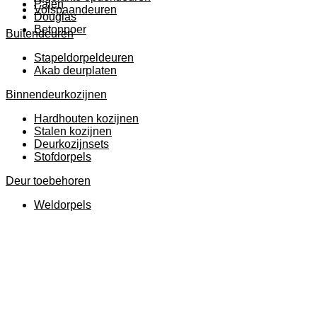
Palen
Volspaandeuren
Douglas
Betonpoer
Buitendeuren
Stapeldorpeldeuren
Akab deurplaten
Binnendeurkozijnen
Hardhouten kozijnen
Stalen kozijnen
Deurkozijnsets
Stofdorpels
Deur toebehoren
Weldorpels